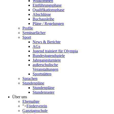
Willkommen
Einführungsphase
Qualifikationsphase
Abschlüsse
Buchausleihe
Pläne / Regelungen
Profile
Seminarfächer
Sport
News & Berichte
AGs
Jugend trainiert für Olympia
Bundesjugendspiele
Jahrgangsturniere
außerschulische
Veranstaltungen
Sportstätten
Sprachen
Stundenpläne
Stundenpläne
Stundenraster
Über uns
Ehemalige
">
Förderverein
Ganztagsschule