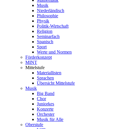
Mathematik
Musik
Niederländisch
Philosophie
Physik
Politik-Wirtschaft
Religion
Seminarfach
Spanisch
Sport
Werte und Normen
Förderkonzept
MINT
Mittelstufe
Materiallisten
Sprachen
Übersicht Mittelstufe
Musik
Big Band
Chor
Juniorkes
Konzerte
Orchester
Musik für Alle
Oberstufe