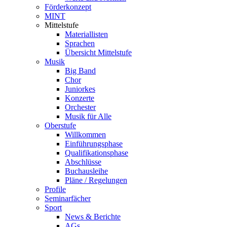
Förderkonzept
MINT
Mittelstufe
Materiallisten
Sprachen
Übersicht Mittelstufe
Musik
Big Band
Chor
Juniorkes
Konzerte
Orchester
Musik für Alle
Oberstufe
Willkommen
Einführungsphase
Qualifikationsphase
Abschlüsse
Buchausleihe
Pläne / Regelungen
Profile
Seminarfächer
Sport
News & Berichte
AGs