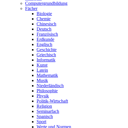
Computergrundbildung
Fächer
Biologie
Chemie
Chinesisch
Deutsch
Französisch
Erdkunde
Englisch
Geschichte
Griechisch
Informatik
Kunst
Latein
Mathematik
Musik
Niederländisch
Philosophie
Physik
Politik-Wirtschaft
Religion
Seminarfach
Spanisch
Sport
Werte und Normen