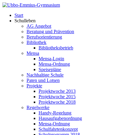
Start
Schulleben
AG Angebot
Beratung und Prävention
Berufsorientierung
Bibliothek
Bibliotheksbetrieb
Mensa
Mensa-Login
Mensa-Ordnung
Speisepläne
Nachhaltige Schule
Paten und Lotsen
Projekte
Projektwoche 2013
Projektwoche 2015
Projektwoche 2018
Regelwerke
Handy-Regelung
Hausaufgabenordnung
Mensa-Ordnung
Schulfahrtenkonzept
Schulprogramm 2018