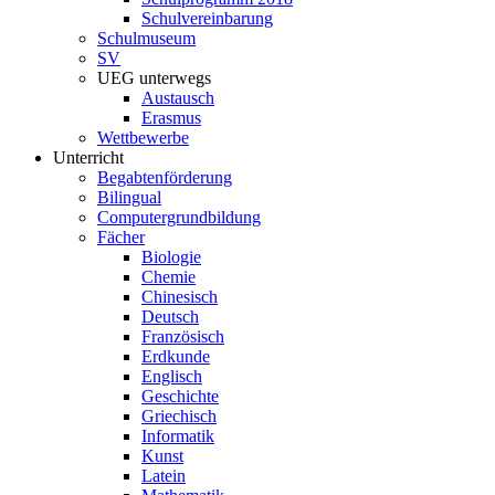
Schulvereinbarung
Schulmuseum
SV
UEG unterwegs
Austausch
Erasmus
Wettbewerbe
Unterricht
Begabtenförderung
Bilingual
Computergrundbildung
Fächer
Biologie
Chemie
Chinesisch
Deutsch
Französisch
Erdkunde
Englisch
Geschichte
Griechisch
Informatik
Kunst
Latein