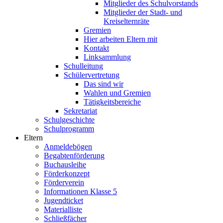
Mitglieder des Schulvorstands
Mitglieder der Stadt- und
Kreiselternräte
Gremien
Hier arbeiten Eltern mit
Kontakt
Linksammlung
Schulleitung
Schülervertretung
Das sind wir
Wahlen und Gremien
Tätigkeitsbereiche
Sekretariat
Schulgeschichte
Schulprogramm
Eltern
Anmeldebögen
Begabtenförderung
Buchausleihe
Förderkonzept
Förderverein
Informationen Klasse 5
Jugendticket
Materialliste
Schließfächer