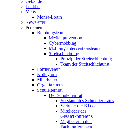
Gebäude
Leitbild
Mensa
Mensa-Login
Newsletter
Personen
Beratungsteam
Medienprävention
Cybermobbing
Mobbing-Interventionsteam
Streitschlichtung
Prinzip der Streitschlichtung
Team der Streitschlichtung
Förderverein
Kollegium
Mitarbeiter
Organigramm
Schulelternrat
Der Schulelternrat
Vorstand des Schulelternrates
Vertreter der Klassen
Mitglieder der
Gesamtkonferenz
Mitglieder in den
Fachkonferenzen