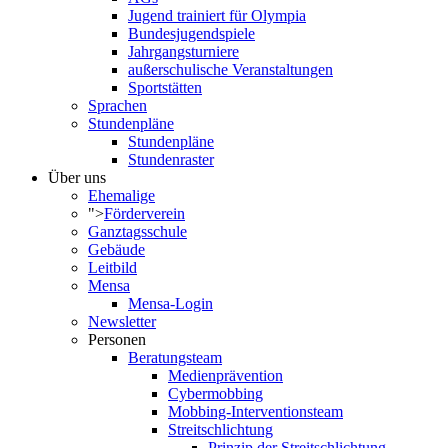
Jugend trainiert für Olympia
Bundesjugendspiele
Jahrgangsturniere
außerschulische Veranstaltungen
Sportstätten
Sprachen
Stundenpläne
Stundenpläne
Stundenraster
Über uns
Ehemalige
">
Förderverein
Ganztagsschule
Gebäude
Leitbild
Mensa
Mensa-Login
Newsletter
Personen
Beratungsteam
Medienprävention
Cybermobbing
Mobbing-Interventionsteam
Streitschlichtung
Prinzip der Streitschlichtung