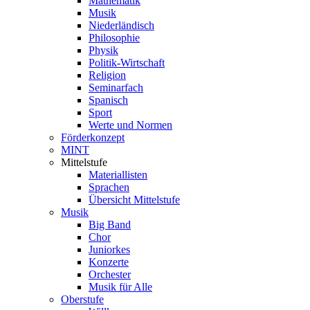
Mathematik
Musik
Niederländisch
Philosophie
Physik
Politik-Wirtschaft
Religion
Seminarfach
Spanisch
Sport
Werte und Normen
Förderkonzept
MINT
Mittelstufe
Materiallisten
Sprachen
Übersicht Mittelstufe
Musik
Big Band
Chor
Juniorkes
Konzerte
Orchester
Musik für Alle
Oberstufe