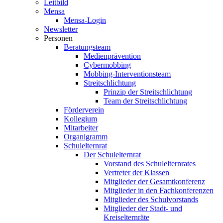
Leitbild
Mensa
Mensa-Login
Newsletter
Personen
Beratungsteam
Medienprävention
Cybermobbing
Mobbing-Interventionsteam
Streitschlichtung
Prinzip der Streitschlichtung
Team der Streitschlichtung
Förderverein
Kollegium
Mitarbeiter
Organigramm
Schulelternrat
Der Schulelternrat
Vorstand des Schulelternrates
Vertreter der Klassen
Mitglieder der Gesamtkonferenz
Mitglieder in den Fachkonferenzen
Mitglieder des Schulvorstands
Mitglieder der Stadt- und
Kreiselternräte