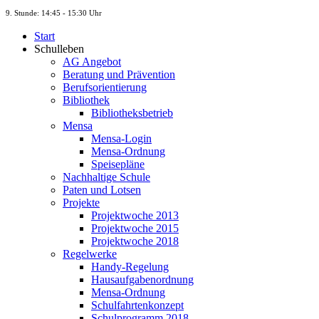
9. St
unde
: 14:45 - 15:30 Uhr
Start
Schulleben
AG Angebot
Beratung und Prävention
Berufsorientierung
Bibliothek
Bibliotheksbetrieb
Mensa
Mensa-Login
Mensa-Ordnung
Speisepläne
Nachhaltige Schule
Paten und Lotsen
Projekte
Projektwoche 2013
Projektwoche 2015
Projektwoche 2018
Regelwerke
Handy-Regelung
Hausaufgabenordnung
Mensa-Ordnung
Schulfahrtenkonzept
Schulprogramm 2018