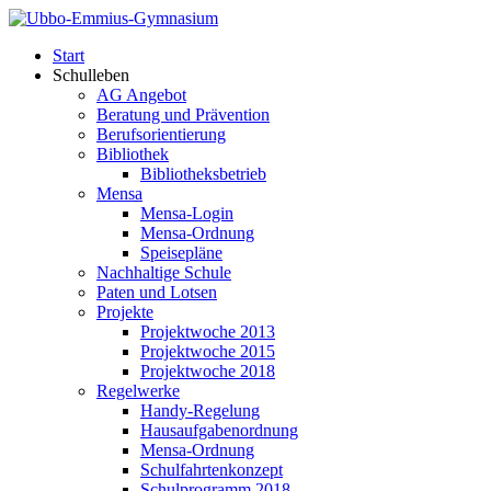
Start
Schulleben
AG Angebot
Beratung und Prävention
Berufsorientierung
Bibliothek
Bibliotheksbetrieb
Mensa
Mensa-Login
Mensa-Ordnung
Speisepläne
Nachhaltige Schule
Paten und Lotsen
Projekte
Projektwoche 2013
Projektwoche 2015
Projektwoche 2018
Regelwerke
Handy-Regelung
Hausaufgabenordnung
Mensa-Ordnung
Schulfahrtenkonzept
Schulprogramm 2018