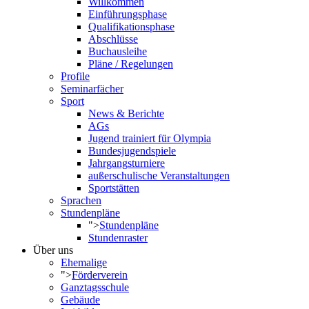
Willkommen
Einführungsphase
Qualifikationsphase
Abschlüsse
Buchausleihe
Pläne / Regelungen
Profile
Seminarfächer
Sport
News & Berichte
AGs
Jugend trainiert für Olympia
Bundesjugendspiele
Jahrgangsturniere
außerschulische Veranstaltungen
Sportstätten
Sprachen
Stundenpläne
">
Stundenpläne
Stundenraster
Über uns
Ehemalige
">
Förderverein
Ganztagsschule
Gebäude