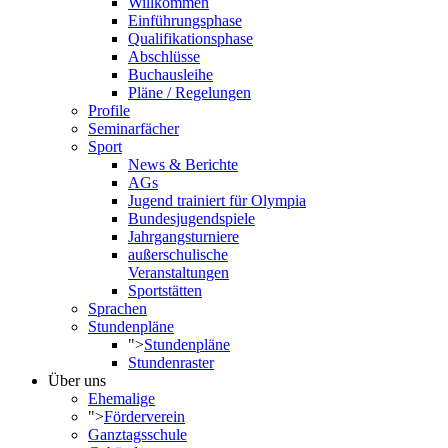
Willkommen
Einführungsphase
Qualifikationsphase
Abschlüsse
Buchausleihe
Pläne / Regelungen
Profile
Seminarfächer
Sport
News & Berichte
AGs
Jugend trainiert für Olympia
Bundesjugendspiele
Jahrgangsturniere
außerschulische
Veranstaltungen
Sportstätten
Sprachen
Stundenpläne
">
Stundenpläne
Stundenraster
Über uns
Ehemalige
">
Förderverein
Ganztagsschule