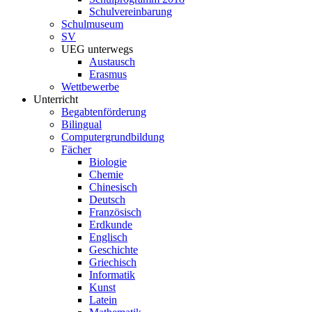
Schulvereinbarung
Schulmuseum
SV
UEG unterwegs
Austausch
Erasmus
Wettbewerbe
Unterricht
Begabtenförderung
Bilingual
Computergrundbildung
Fächer
Biologie
Chemie
Chinesisch
Deutsch
Französisch
Erdkunde
Englisch
Geschichte
Griechisch
Informatik
Kunst
Latein