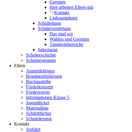
Gremien
Hier arbeiten Eltern mit
">
Kontakt
Linksammlung
Schulleitung
Schülervertretung
Das sind wir
Wahlen und Gremien
Tätigkeitsbereiche
Sekretariat
Schulgeschichte
Schulprogramm
Eltern
Anmeldebögen
Begabtenförderung
Buchausleihe
Förderkonzept
Förderverein
Informationen Klasse 5
Jugendticket
Materialliste
Schließfächer
Schulelternrat
Kontakt
Anfahrt