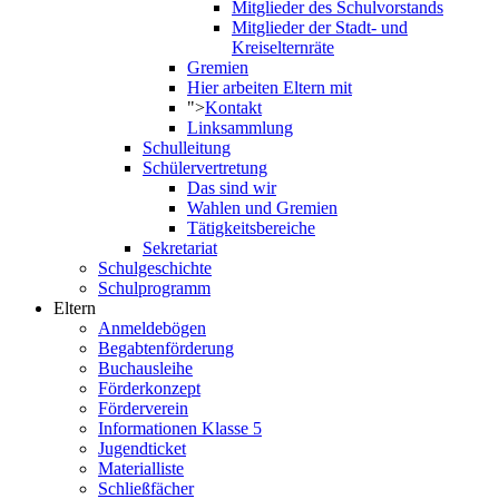
Mitglieder des Schulvorstands
Mitglieder der Stadt- und
Kreiselternräte
Gremien
Hier arbeiten Eltern mit
">
Kontakt
Linksammlung
Schulleitung
Schülervertretung
Das sind wir
Wahlen und Gremien
Tätigkeitsbereiche
Sekretariat
Schulgeschichte
Schulprogramm
Eltern
Anmeldebögen
Begabtenförderung
Buchausleihe
Förderkonzept
Förderverein
Informationen Klasse 5
Jugendticket
Materialliste
Schließfächer