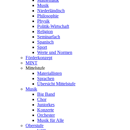
Mathematik
Musik
Niederländisch
Philosophie
Physik
Politik-Wirtschaft
Religion
Seminarfach
Spanisch
Sport
Werte und Normen
Förderkonzept
MINT
Mittelstufe
Materiallisten
Sprachen
Übersicht Mittelstufe
Musik
Big Band
Chor
Juniorkes
Konzerte
Orchester
Musik für Alle
Oberstufe