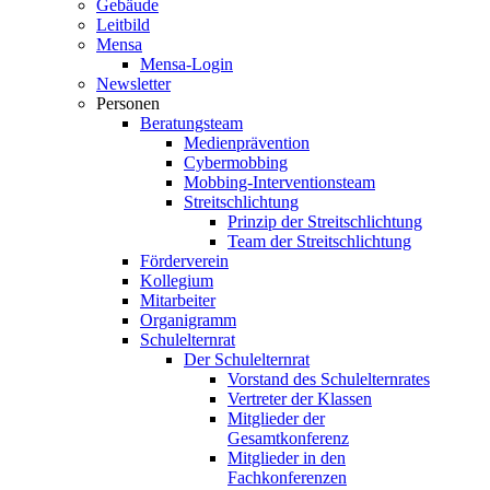
Gebäude
Leitbild
Mensa
Mensa-Login
Newsletter
Personen
Beratungsteam
Medienprävention
Cybermobbing
Mobbing-Interventionsteam
Streitschlichtung
Prinzip der Streitschlichtung
Team der Streitschlichtung
Förderverein
Kollegium
Mitarbeiter
Organigramm
Schulelternrat
Der Schulelternrat
Vorstand des Schulelternrates
Vertreter der Klassen
Mitglieder der
Gesamtkonferenz
Mitglieder in den
Fachkonferenzen