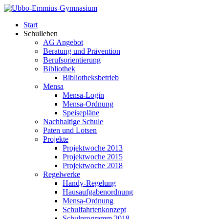
Start
Schulleben
AG Angebot
Beratung und Prävention
Berufsorientierung
Bibliothek
Bibliotheksbetrieb
Mensa
Mensa-Login
Mensa-Ordnung
Speisepläne
Nachhaltige Schule
Paten und Lotsen
Projekte
Projektwoche 2013
Projektwoche 2015
Projektwoche 2018
Regelwerke
Handy-Regelung
Hausaufgabenordnung
Mensa-Ordnung
Schulfahrtenkonzept
Schulprogramm 2018