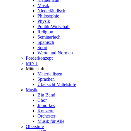
Mathematik
Musik
Niederländisch
Philosophie
Physik
Politik-Wirtschaft
Religion
Seminarfach
Spanisch
Sport
Werte und Normen
Förderkonzept
MINT
Mittelstufe
Materiallisten
Sprachen
Übersicht Mittelstufe
Musik
Big Band
Chor
Juniorkes
Konzerte
Orchester
Musik für Alle
Oberstufe