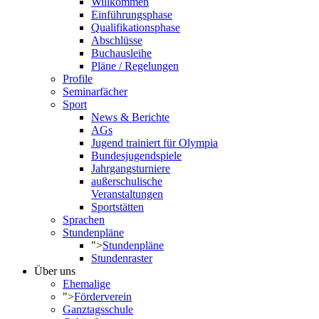
Willkommen
Einführungsphase
Qualifikationsphase
Abschlüsse
Buchausleihe
Pläne / Regelungen
Profile
Seminarfächer
Sport
News & Berichte
AGs
Jugend trainiert für Olympia
Bundesjugendspiele
Jahrgangsturniere
außerschulische
Veranstaltungen
Sportstätten
Sprachen
Stundenpläne
">
Stundenpläne
Stundenraster
Über uns
Ehemalige
">
Förderverein
Ganztagsschule