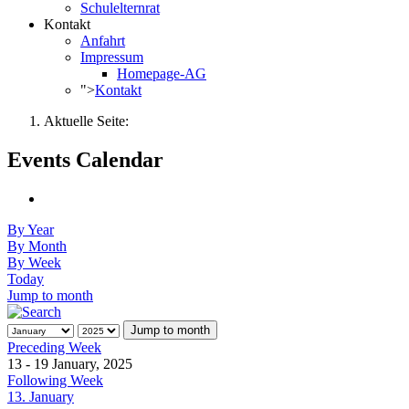
Schulelternrat
Kontakt
Anfahrt
Impressum
Homepage-AG
">
Kontakt
Aktuelle Seite:
Events Calendar
By Year
By Month
By Week
Today
Jump to month
Jump to month
Preceding Week
13 - 19 January, 2025
Following Week
13. January