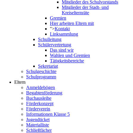
Mitglieder des Schulvorstands
Mitglieder der Stadt- und
Kreiselternräte
Gremien
Hier arbeiten Eltern mit
">
Kontakt
Linksammlung
Schulleitung
Schülervertretung
Das sind wir
Wahlen und Gremien
Tätigkeitsbereiche
Sekretariat
Schulgeschichte
Schulprogramm
Eltern
Anmeldebögen
Begabtenförderung
Buchausleihe
Förderkonzept
Förderverein
Informationen Klasse 5
Jugendticket
Materialliste
Schließfächer