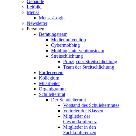
Gebäude
Leitbild
Mensa
Mensa-Login
Newsletter
Personen
Beratungsteam
Medienprävention
Cybermobbing
Mobbing-Interventionsteam
Streitschlichtung
Prinzip der Streitschlichtung
Team der Streitschlichtung
Förderverein
Kollegium
Mitarbeiter
Organigramm
Schulelternrat
Der Schulelternrat
Vorstand des Schulelternrates
Vertreter der Klassen
Mitglieder der
Gesamtkonferenz
Mitglieder in den
Fachkonferenzen