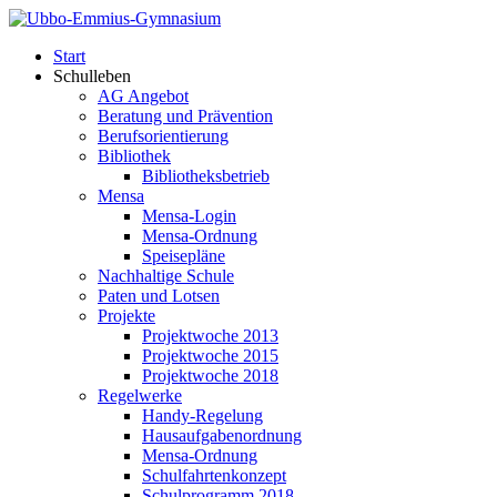
Start
Schulleben
AG Angebot
Beratung und Prävention
Berufsorientierung
Bibliothek
Bibliotheksbetrieb
Mensa
Mensa-Login
Mensa-Ordnung
Speisepläne
Nachhaltige Schule
Paten und Lotsen
Projekte
Projektwoche 2013
Projektwoche 2015
Projektwoche 2018
Regelwerke
Handy-Regelung
Hausaufgabenordnung
Mensa-Ordnung
Schulfahrtenkonzept
Schulprogramm 2018