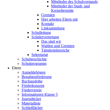
Mitglieder des Schulvorstands
Mitglieder der Stadt- und
Kreiselternräte
Gremien
Hier arbeiten Eltern mit
Kontakt
Linksammlung
Schulleitung
Schülervertretung
Das sind wir
Wahlen und Gremien
Tätigkeitsbereiche
Sekretariat
Schulgeschichte
Schulprogramm
Eltern
Anmeldebögen
Begabtenförderung
Buchausleihe
Förderkonzept
Förderverein
Informationen Klasse 5
Jugendticket
Materialliste
Schließfächer