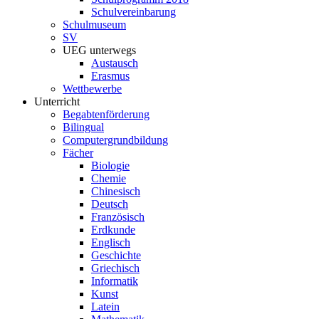
Schulvereinbarung
Schulmuseum
SV
UEG unterwegs
Austausch
Erasmus
Wettbewerbe
Unterricht
Begabtenförderung
Bilingual
Computergrundbildung
Fächer
Biologie
Chemie
Chinesisch
Deutsch
Französisch
Erdkunde
Englisch
Geschichte
Griechisch
Informatik
Kunst
Latein