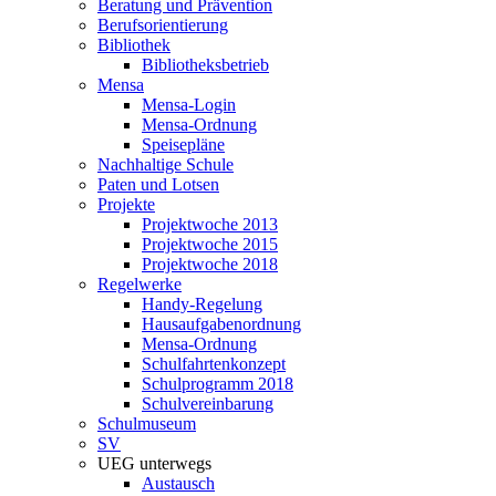
Beratung und Prävention
Berufsorientierung
Bibliothek
Bibliotheksbetrieb
Mensa
Mensa-Login
Mensa-Ordnung
Speisepläne
Nachhaltige Schule
Paten und Lotsen
Projekte
Projektwoche 2013
Projektwoche 2015
Projektwoche 2018
Regelwerke
Handy-Regelung
Hausaufgabenordnung
Mensa-Ordnung
Schulfahrtenkonzept
Schulprogramm 2018
Schulvereinbarung
Schulmuseum
SV
UEG unterwegs
Austausch