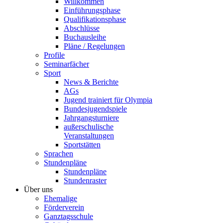
Willkommen
Einführungsphase
Qualifikationsphase
Abschlüsse
Buchausleihe
Pläne / Regelungen
Profile
Seminarfächer
Sport
News & Berichte
AGs
Jugend trainiert für Olympia
Bundesjugendspiele
Jahrgangsturniere
außerschulische
Veranstaltungen
Sportstätten
Sprachen
Stundenpläne
Stundenpläne
Stundenraster
Über uns
Ehemalige
Förderverein
Ganztagsschule