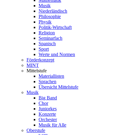
Mathematik
Musik
Niederländisch
Philosophie
Physik
Politik-Wirtschaft
Religion
Seminarfach
Spanisch
Sport
Werte und Normen
Förderkonzept
MINT
Mittelstufe
Materiallisten
Sprachen
Übersicht Mittelstufe
Musik
Big Band
Chor
Juniorkes
Konzerte
Orchester
Musik für Alle
Oberstufe