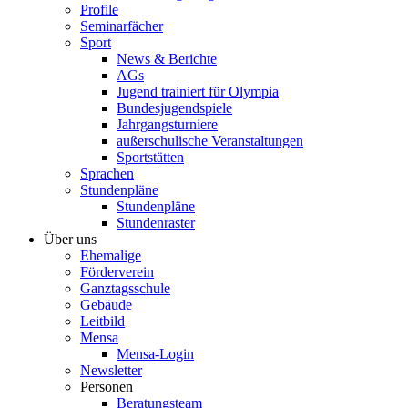
Profile
Seminarfächer
Sport
News & Berichte
AGs
Jugend trainiert für Olympia
Bundesjugendspiele
Jahrgangsturniere
außerschulische Veranstaltungen
Sportstätten
Sprachen
Stundenpläne
Stundenpläne
Stundenraster
Über uns
Ehemalige
Förderverein
Ganztagsschule
Gebäude
Leitbild
Mensa
Mensa-Login
Newsletter
Personen
Beratungsteam