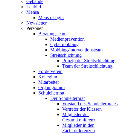
Gebäude
Leitbild
Mensa
Mensa-Login
Newsletter
Personen
Beratungsteam
Medienprävention
Cybermobbing
Mobbing-Interventionsteam
Streitschlichtung
Prinzip der Streitschlichtung
Team der Streitschlichtung
Förderverein
Kollegium
Mitarbeiter
Organigramm
Schulelternrat
Der Schulelternrat
Vorstand des Schulelternrates
Vertreter der Klassen
Mitglieder der
Gesamtkonferenz
Mitglieder in den
Fachkonferenzen