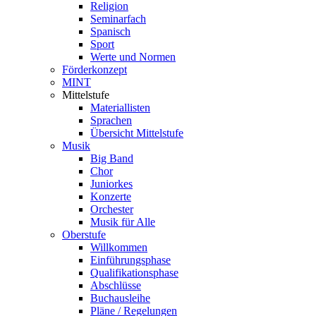
Religion
Seminarfach
Spanisch
Sport
Werte und Normen
Förderkonzept
MINT
Mittelstufe
Materiallisten
Sprachen
Übersicht Mittelstufe
Musik
Big Band
Chor
Juniorkes
Konzerte
Orchester
Musik für Alle
Oberstufe
Willkommen
Einführungsphase
Qualifikationsphase
Abschlüsse
Buchausleihe
Pläne / Regelungen