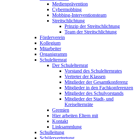
Medienprävention
Cybermobbing
Mobbing-Interventionsteam
Streitschlichtung
Prinzip der Streitschlichtung
Team der Streitschlichtung
Förderverein
Kollegium
Mitarbeiter
Organigramm
Schulelternrat
Der Schulelternrat
Vorstand des Schulelternrates
Vertreter der Klassen
Mitglieder der Gesamtkonferenz
Mitglieder in den Fachkonferenzen
Mitglieder des Schulvorstands
Mitglieder der Stadt- und
Kreiselternräte
Gremien
Hier arbeiten Eltern mit
Kontakt
Linksammlung
Schulleitung
Schülervertretung