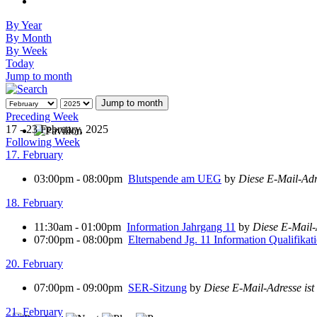
By Year
By Month
By Week
Today
Jump to month
Jump to month
Preceding Week
17 - 23 February, 2025
Following Week
17. February
03:00pm - 08:00pm
Blutspende am UEG
by
Diese E-Mail-Adre
18. February
11:30am - 01:00pm
Information Jahrgang 11
by
Diese E-Mail-A
07:00pm - 08:00pm
Elternabend Jg. 11 Information Qualifikat
20. February
07:00pm - 09:00pm
SER-Sitzung
by
Diese E-Mail-Adresse ist
21. February