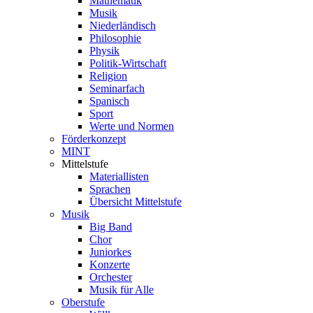
Mathematik
Musik
Niederländisch
Philosophie
Physik
Politik-Wirtschaft
Religion
Seminarfach
Spanisch
Sport
Werte und Normen
Förderkonzept
MINT
Mittelstufe
Materiallisten
Sprachen
Übersicht Mittelstufe
Musik
Big Band
Chor
Juniorkes
Konzerte
Orchester
Musik für Alle
Oberstufe