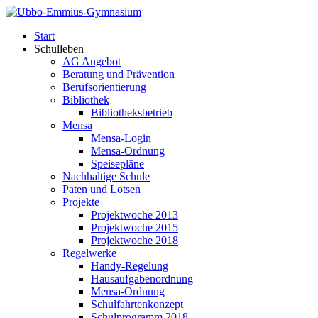
Start
Schulleben
AG Angebot
Beratung und Prävention
Berufsorientierung
Bibliothek
Bibliotheksbetrieb
Mensa
Mensa-Login
Mensa-Ordnung
Speisepläne
Nachhaltige Schule
Paten und Lotsen
Projekte
Projektwoche 2013
Projektwoche 2015
Projektwoche 2018
Regelwerke
Handy-Regelung
Hausaufgabenordnung
Mensa-Ordnung
Schulfahrtenkonzept
Schulprogramm 2018