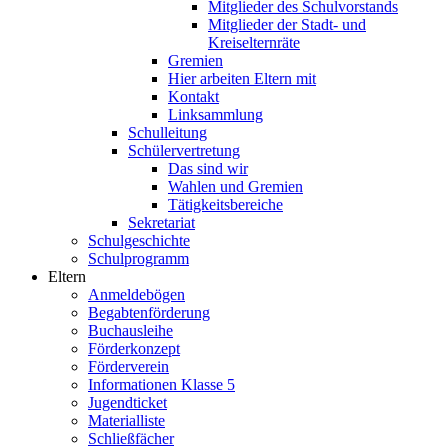
Mitglieder des Schulvorstands
Mitglieder der Stadt- und
Kreiselternräte
Gremien
Hier arbeiten Eltern mit
Kontakt
Linksammlung
Schulleitung
Schülervertretung
Das sind wir
Wahlen und Gremien
Tätigkeitsbereiche
Sekretariat
Schulgeschichte
Schulprogramm
Eltern
Anmeldebögen
Begabtenförderung
Buchausleihe
Förderkonzept
Förderverein
Informationen Klasse 5
Jugendticket
Materialliste
Schließfächer