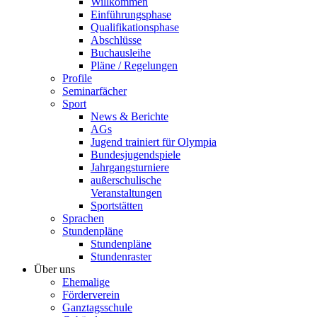
Willkommen
Einführungsphase
Qualifikationsphase
Abschlüsse
Buchausleihe
Pläne / Regelungen
Profile
Seminarfächer
Sport
News & Berichte
AGs
Jugend trainiert für Olympia
Bundesjugendspiele
Jahrgangsturniere
außerschulische
Veranstaltungen
Sportstätten
Sprachen
Stundenpläne
Stundenpläne
Stundenraster
Über uns
Ehemalige
Förderverein
Ganztagsschule