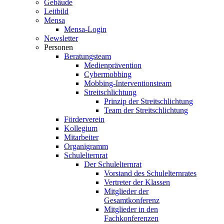
Gebäude
Leitbild
Mensa
Mensa-Login
Newsletter
Personen
Beratungsteam
Medienprävention
Cybermobbing
Mobbing-Interventionsteam
Streitschlichtung
Prinzip der Streitschlichtung
Team der Streitschlichtung
Förderverein
Kollegium
Mitarbeiter
Organigramm
Schulelternrat
Der Schulelternrat
Vorstand des Schulelternrates
Vertreter der Klassen
Mitglieder der
Gesamtkonferenz
Mitglieder in den
Fachkonferenzen