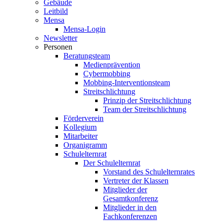
Gebäude
Leitbild
Mensa
Mensa-Login
Newsletter
Personen
Beratungsteam
Medienprävention
Cybermobbing
Mobbing-Interventionsteam
Streitschlichtung
Prinzip der Streitschlichtung
Team der Streitschlichtung
Förderverein
Kollegium
Mitarbeiter
Organigramm
Schulelternrat
Der Schulelternrat
Vorstand des Schulelternrates
Vertreter der Klassen
Mitglieder der
Gesamtkonferenz
Mitglieder in den
Fachkonferenzen