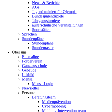
News & Berichte
AGs
Jugend trainiert für Olympia
Bundesjugendspiele
Jahrgangsturniere
außerschulische Veranstaltungen
Sportstätten
Sprachen
Stundenpläne
Stundenpläne
Stundenraster
Über uns
Ehemalige
Förderverein
Ganztagsschule
Gebäude
Leitbild
Mensa
Mensa-Login
Newsletter
Personen
Beratungsteam
Medienprävention
Cybermobbing
Mobbing-Interventionsteam