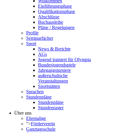
Willkommen
Einführungsphase
Qualifikationsphase
Abschlüsse
Buchausleihe
Pläne / Regelungen
Profile
Seminarfächer
Sport
News & Berichte
AGs
Jugend trainiert für Olympia
Bundesjugendspiele
Jahrgangsturniere
außerschulische
Veranstaltungen
Sportstätten
Sprachen
Stundenpläne
Stundenpläne
Stundenraster
Über uns
Ehemalige
">
Förderverein
Ganztagsschule