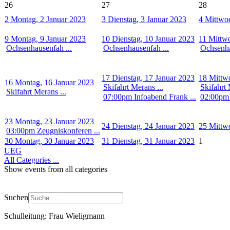
26
27
28
2
Montag, 2 Januar 2023
3
Dienstag, 3 Januar 2023
4
Mittwoc
9
Montag, 9 Januar 2023
10
Dienstag, 10 Januar 2023
11
Mittwo
Ochsenhausenfah ...
Ochsenhausenfah ...
Ochsenha
17
Dienstag, 17 Januar 2023
18
Mittw
16
Montag, 16 Januar 2023
Skifahrt Merans ...
Skifahrt 
Skifahrt Merans ...
07:00pm Infoabend Frank ...
02:00pm 
23
Montag, 23 Januar 2023
24
Dienstag, 24 Januar 2023
25
Mittw
03:00pm Zeugniskonferen ...
30
Montag, 30 Januar 2023
31
Dienstag, 31 Januar 2023
1
UEG
All Categories ...
Show events from all categories
Suchen
Schulleitung: Frau Wieligmann