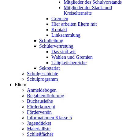
Mitglieder des Schulvorstands
Mitglieder der Stadt- und
Kreiselternräte
Gremien
Hier arbeiten Eltern mit
Kontakt
Linksammlung
Schulleitung
Schülervertretung
Das sind wir
Wahlen und Gremien
Tätigkeitsbereiche
Sekretariat
Schulgeschichte
Schulprogramm
Eltern
Anmeldebögen
Begabtenförderung
Buchausleihe
Förderkonzept
Förderverein
Informationen Klasse 5
Jugendticket
Materialliste
Schließfächer