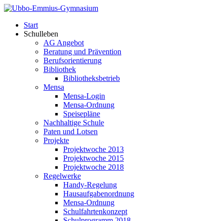
Start
Schulleben
AG Angebot
Beratung und Prävention
Berufsorientierung
Bibliothek
Bibliotheksbetrieb
Mensa
Mensa-Login
Mensa-Ordnung
Speisepläne
Nachhaltige Schule
Paten und Lotsen
Projekte
Projektwoche 2013
Projektwoche 2015
Projektwoche 2018
Regelwerke
Handy-Regelung
Hausaufgabenordnung
Mensa-Ordnung
Schulfahrtenkonzept
Schulprogramm 2018