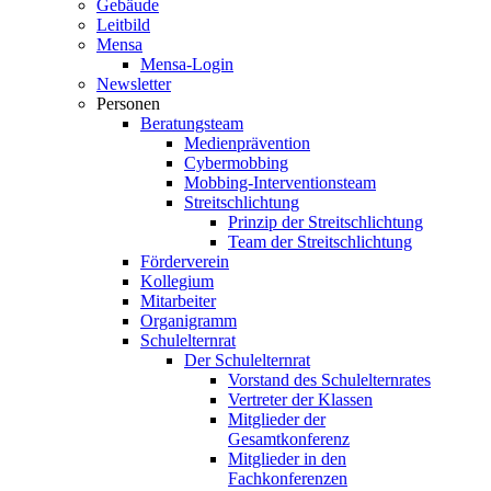
Gebäude
Leitbild
Mensa
Mensa-Login
Newsletter
Personen
Beratungsteam
Medienprävention
Cybermobbing
Mobbing-Interventionsteam
Streitschlichtung
Prinzip der Streitschlichtung
Team der Streitschlichtung
Förderverein
Kollegium
Mitarbeiter
Organigramm
Schulelternrat
Der Schulelternrat
Vorstand des Schulelternrates
Vertreter der Klassen
Mitglieder der
Gesamtkonferenz
Mitglieder in den
Fachkonferenzen