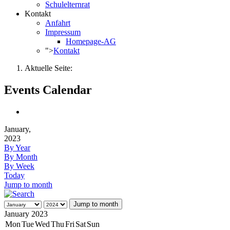
Schulelternrat
Kontakt
Anfahrt
Impressum
Homepage-AG
">
Kontakt
Aktuelle Seite:
Events Calendar
January,
2023
By Year
By Month
By Week
Today
Jump to month
Jump to month
January 2023
Mon
Tue
Wed
Thu
Fri
Sat
Sun