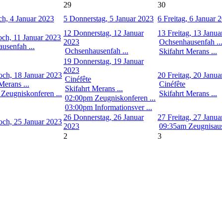
29
30
h, 4 Januar 2023
5
Donnerstag, 5 Januar 2023
6
Freitag, 6 Januar 
12
Donnerstag, 12 Januar
13
Freitag, 13 Janu
ch, 11 Januar 2023
2023
Ochsenhausenfah ..
usenfah ...
Ochsenhausenfah ...
Skifahrt Merans ...
19
Donnerstag, 19 Januar
2023
och, 18 Januar 2023
20
Freitag, 20 Janu
Cinéfête
Merans ...
Cinéfête
Skifahrt Merans ...
Zeugniskonferen ...
Skifahrt Merans ...
02:00pm Zeugniskonferen ...
03:00pm Informationsver ...
26
Donnerstag, 26 Januar
27
Freitag, 27 Janu
och, 25 Januar 2023
2023
09:35am Zeugnisau
2
3