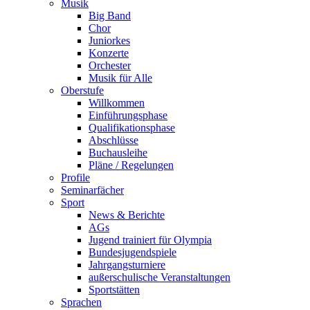
Musik
Big Band
Chor
Juniorkes
Konzerte
Orchester
Musik für Alle
Oberstufe
Willkommen
Einführungsphase
Qualifikationsphase
Abschlüsse
Buchausleihe
Pläne / Regelungen
Profile
Seminarfächer
Sport
News & Berichte
AGs
Jugend trainiert für Olympia
Bundesjugendspiele
Jahrgangsturniere
außerschulische Veranstaltungen
Sportstätten
Sprachen