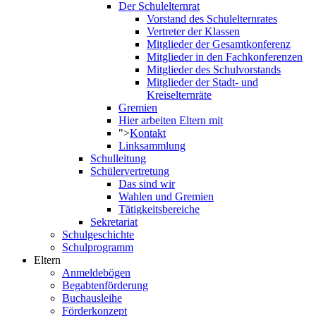
Der Schulelternrat
Vorstand des Schulelternrates
Vertreter der Klassen
Mitglieder der Gesamtkonferenz
Mitglieder in den Fachkonferenzen
Mitglieder des Schulvorstands
Mitglieder der Stadt- und
Kreiselternräte
Gremien
Hier arbeiten Eltern mit
">
Kontakt
Linksammlung
Schulleitung
Schülervertretung
Das sind wir
Wahlen und Gremien
Tätigkeitsbereiche
Sekretariat
Schulgeschichte
Schulprogramm
Eltern
Anmeldebögen
Begabtenförderung
Buchausleihe
Förderkonzept