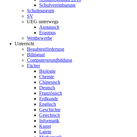
Schulvereinbarung
Schulmuseum
SV
UEG unterwegs
Austausch
Erasmus
Wettbewerbe
Unterricht
Begabtenförderung
Bilingual
Computergrundbildung
Fächer
Biologie
Chemie
Chinesisch
Deutsch
Französisch
Erdkunde
Englisch
Geschichte
Griechisch
Informatik
Kunst
Latein