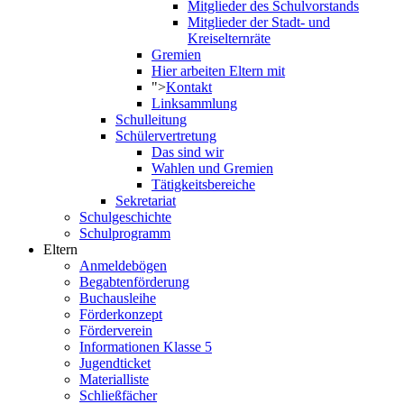
Mitglieder des Schulvorstands
Mitglieder der Stadt- und
Kreiselternräte
Gremien
Hier arbeiten Eltern mit
">
Kontakt
Linksammlung
Schulleitung
Schülervertretung
Das sind wir
Wahlen und Gremien
Tätigkeitsbereiche
Sekretariat
Schulgeschichte
Schulprogramm
Eltern
Anmeldebögen
Begabtenförderung
Buchausleihe
Förderkonzept
Förderverein
Informationen Klasse 5
Jugendticket
Materialliste
Schließfächer