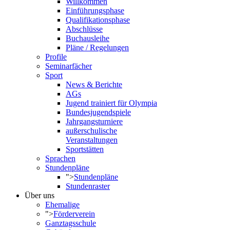
Willkommen
Einführungsphase
Qualifikationsphase
Abschlüsse
Buchausleihe
Pläne / Regelungen
Profile
Seminarfächer
Sport
News & Berichte
AGs
Jugend trainiert für Olympia
Bundesjugendspiele
Jahrgangsturniere
außerschulische
Veranstaltungen
Sportstätten
Sprachen
Stundenpläne
">
Stundenpläne
Stundenraster
Über uns
Ehemalige
">
Förderverein
Ganztagsschule