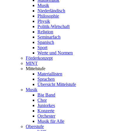
Mathematik
Musik
Niederländisch
Philosophie
Physik
Politik-Wirtschaft
Religion
Seminarfach
Spanisch
Sport
Werte und Normen
Förderkonzept
MINT
Mittelstufe
Materiallisten
Sprachen
Übersicht Mittelstufe
Musik
Big Band
Chor
Juniorkes
Konzerte
Orchester
Musik für Alle
Oberstufe