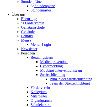
Stundenpläne
">
Stundenpläne
Stundenraster
Über uns
Ehemalige
">
Förderverein
Ganztagsschule
Gebäude
Leitbild
Mensa
Mensa-Login
Newsletter
Personen
Beratungsteam
Medienprävention
Cybermobbing
Mobbing-Interventionsteam
Streitschlichtung
Prinzip der Streitschlichtung
Team der Streitschlichtung
Förderverein
Kollegium
Mitarbeiter
Organigramm
Schulelternrat