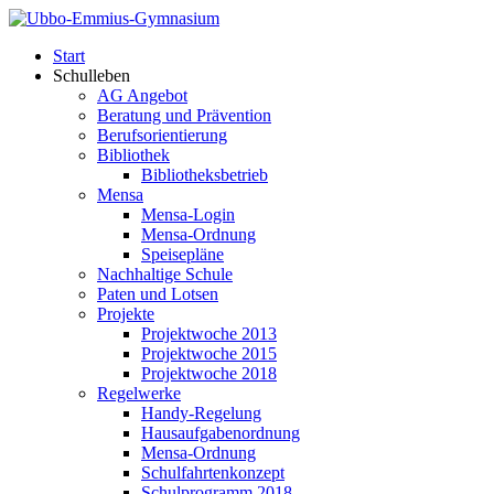
Start
Schulleben
AG Angebot
Beratung und Prävention
Berufsorientierung
Bibliothek
Bibliotheksbetrieb
Mensa
Mensa-Login
Mensa-Ordnung
Speisepläne
Nachhaltige Schule
Paten und Lotsen
Projekte
Projektwoche 2013
Projektwoche 2015
Projektwoche 2018
Regelwerke
Handy-Regelung
Hausaufgabenordnung
Mensa-Ordnung
Schulfahrtenkonzept
Schulprogramm 2018