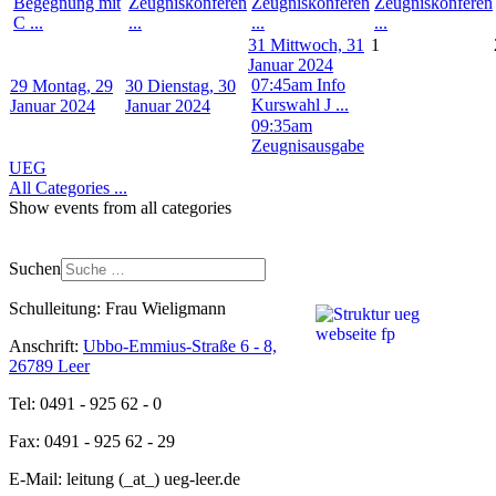
Begegnung mit
Zeugniskonferen
Zeugniskonferen
Zeugniskonferen
C ...
...
...
...
31
Mittwoch, 31
1
Januar 2024
07:45am Info
29
Montag, 29
30
Dienstag, 30
Kurswahl J ...
Januar 2024
Januar 2024
09:35am
Zeugnisausgabe
UEG
All Categories ...
Show events from all categories
Suchen
Schulleitung: Frau Wieligmann
Anschrift:
Ubbo-Emmius-Straße 6 - 8,
26789 Leer
Tel: 0491 - 925 62 - 0
Fax: 0491 - 925 62 - 29
E-Mail: leitung (_at_) ueg-leer.de