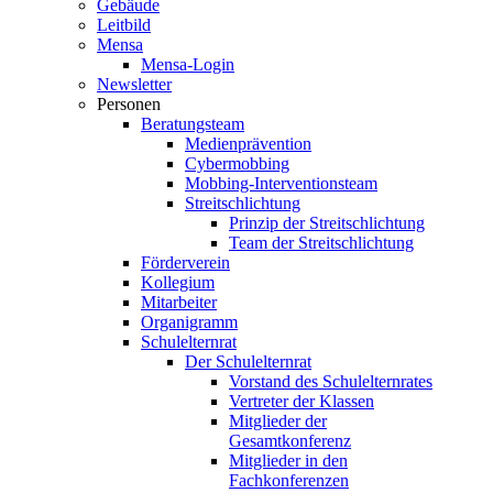
Gebäude
Leitbild
Mensa
Mensa-Login
Newsletter
Personen
Beratungsteam
Medienprävention
Cybermobbing
Mobbing-Interventionsteam
Streitschlichtung
Prinzip der Streitschlichtung
Team der Streitschlichtung
Förderverein
Kollegium
Mitarbeiter
Organigramm
Schulelternrat
Der Schulelternrat
Vorstand des Schulelternrates
Vertreter der Klassen
Mitglieder der
Gesamtkonferenz
Mitglieder in den
Fachkonferenzen