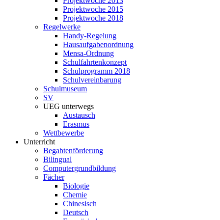
Projektwoche 2013
Projektwoche 2015
Projektwoche 2018
Regelwerke
Handy-Regelung
Hausaufgabenordnung
Mensa-Ordnung
Schulfahrtenkonzept
Schulprogramm 2018
Schulvereinbarung
Schulmuseum
SV
UEG unterwegs
Austausch
Erasmus
Wettbewerbe
Unterricht
Begabtenförderung
Bilingual
Computergrundbildung
Fächer
Biologie
Chemie
Chinesisch
Deutsch