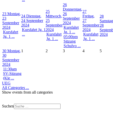
26
Donnerstag,
25
27
23
Montag,
26
24
Dienstag,
Mittwoch,
Freitag,
28
23
September
24 September
25
27
Samstag
September
2024
2024
September
September
28
2024
Kursfahrt
Kursfahrt Jg. 1
2024
2024
Septemb
Kursfahrt
Jg. 1 ...
...
Kursfahrt
Kursfahrt
2024
Jg. 1 ...
05:00pm
Jg. 1 ...
Jg. 1 ...
Sitzung
Schulvo ...
30
Montag,
1
2
3
4
5
30
September
2024
11:30am
SV-Sitzung
(Kle ...
UEG
All Categories ...
Show events from all categories
Suchen