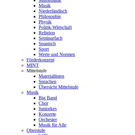
Mathematik
Musik
Niederländisch
Philosophie
Physik
Politik-Wirtschaft
Religion
Seminarfach
Spanisch
Sport
Werte und Normen
Förderkonzept
MINT
Mittelstufe
Materiallisten
Sprachen
Übersicht Mittelstufe
Musik
Big Band
Chor
Juniorkes
Konzerte
Orchester
Musik für Alle
Oberstufe