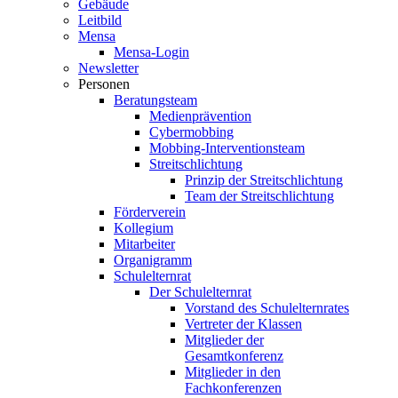
Gebäude
Leitbild
Mensa
Mensa-Login
Newsletter
Personen
Beratungsteam
Medienprävention
Cybermobbing
Mobbing-Interventionsteam
Streitschlichtung
Prinzip der Streitschlichtung
Team der Streitschlichtung
Förderverein
Kollegium
Mitarbeiter
Organigramm
Schulelternrat
Der Schulelternrat
Vorstand des Schulelternrates
Vertreter der Klassen
Mitglieder der
Gesamtkonferenz
Mitglieder in den
Fachkonferenzen