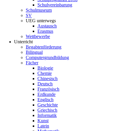
Schulvereinbarung
Schulmuseum
SV
UEG unterwegs
Austausch
Erasmus
Wettbewerbe
Unterricht
Begabtenförderung
Bilingual
Computergrundbildung
Fächer
Biologie
Chemie
Chinesisch
Deutsch
Französisch
Erdkunde
Englisch
Geschichte
Griechisch
Informatik
Kunst
Latein