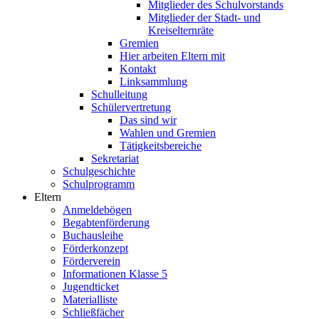
Mitglieder des Schulvorstands
Mitglieder der Stadt- und
Kreiselternräte
Gremien
Hier arbeiten Eltern mit
Kontakt
Linksammlung
Schulleitung
Schülervertretung
Das sind wir
Wahlen und Gremien
Tätigkeitsbereiche
Sekretariat
Schulgeschichte
Schulprogramm
Eltern
Anmeldebögen
Begabtenförderung
Buchausleihe
Förderkonzept
Förderverein
Informationen Klasse 5
Jugendticket
Materialliste
Schließfächer