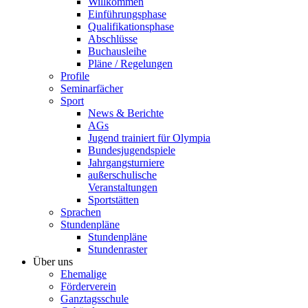
Willkommen
Einführungsphase
Qualifikationsphase
Abschlüsse
Buchausleihe
Pläne / Regelungen
Profile
Seminarfächer
Sport
News & Berichte
AGs
Jugend trainiert für Olympia
Bundesjugendspiele
Jahrgangsturniere
außerschulische
Veranstaltungen
Sportstätten
Sprachen
Stundenpläne
Stundenpläne
Stundenraster
Über uns
Ehemalige
Förderverein
Ganztagsschule