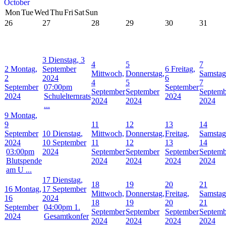
October
Mon
Tue
Wed
Thu
Fri
Sat
Sun
26
27
28
29
30
31
3
Dienstag, 3
4
5
7
2
Montag,
September
6
Freitag,
Mittwoch,
Donnerstag,
Samstag
2
2024
6
4
5
7
September
07:00pm
September
September
September
Septemb
2024
Schulelternrats
2024
2024
2024
2024
...
9
Montag,
9
11
12
13
14
September
10
Dienstag,
Mittwoch,
Donnerstag,
Freitag,
Samstag
2024
10 September
11
12
13
14
03:00pm
2024
September
September
September
Septemb
Blutspende
2024
2024
2024
2024
am U ...
17
Dienstag,
18
19
20
21
16
Montag,
17 September
Mittwoch,
Donnerstag,
Freitag,
Samstag
16
2024
18
19
20
21
September
04:00pm 1.
September
September
September
Septemb
2024
Gesamtkonfer
2024
2024
2024
2024
...