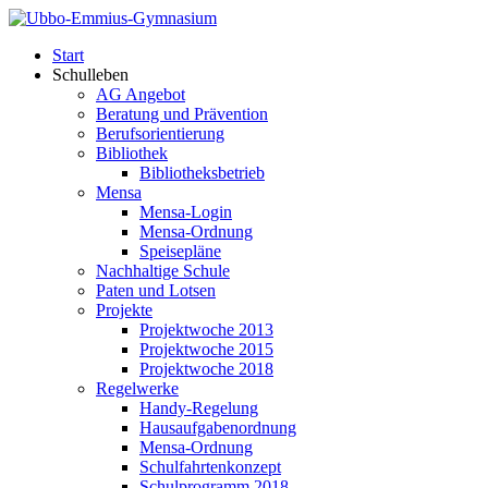
Start
Schulleben
AG Angebot
Beratung und Prävention
Berufsorientierung
Bibliothek
Bibliotheksbetrieb
Mensa
Mensa-Login
Mensa-Ordnung
Speisepläne
Nachhaltige Schule
Paten und Lotsen
Projekte
Projektwoche 2013
Projektwoche 2015
Projektwoche 2018
Regelwerke
Handy-Regelung
Hausaufgabenordnung
Mensa-Ordnung
Schulfahrtenkonzept
Schulprogramm 2018