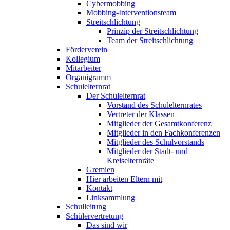
Cybermobbing
Mobbing-Interventionsteam
Streitschlichtung
Prinzip der Streitschlichtung
Team der Streitschlichtung
Förderverein
Kollegium
Mitarbeiter
Organigramm
Schulelternrat
Der Schulelternrat
Vorstand des Schulelternrates
Vertreter der Klassen
Mitglieder der Gesamtkonferenz
Mitglieder in den Fachkonferenzen
Mitglieder des Schulvorstands
Mitglieder der Stadt- und
Kreiselternräte
Gremien
Hier arbeiten Eltern mit
Kontakt
Linksammlung
Schulleitung
Schülervertretung
Das sind wir