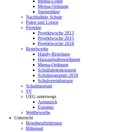
Mensa-Login
Mensa-Ordnung
Speisepläne
Nachhaltige Schule
Paten und Lotsen
Projekte
Projektwoche 2013
Projektwoche 2015
Projektwoche 2018
Regelwerke
Handy-Regelung
Hausaufgabenordnung
Mensa-Ordnung
Schulfahrtenkonzept
Schulprogramm 2018
Schulvereinbarung
Schulmuseum
SV
UEG unterwegs
Austausch
Erasmus
Wettbewerbe
Unterricht
Begabtenförderung
Bilingual