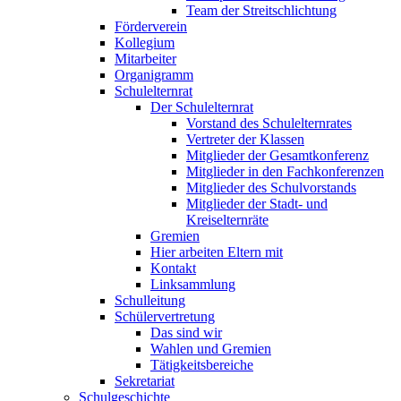
Team der Streitschlichtung
Förderverein
Kollegium
Mitarbeiter
Organigramm
Schulelternrat
Der Schulelternrat
Vorstand des Schulelternrates
Vertreter der Klassen
Mitglieder der Gesamtkonferenz
Mitglieder in den Fachkonferenzen
Mitglieder des Schulvorstands
Mitglieder der Stadt- und
Kreiselternräte
Gremien
Hier arbeiten Eltern mit
Kontakt
Linksammlung
Schulleitung
Schülervertretung
Das sind wir
Wahlen und Gremien
Tätigkeitsbereiche
Sekretariat
Schulgeschichte