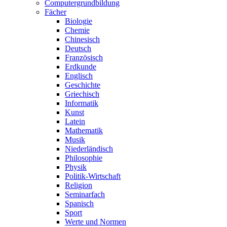
Computergrundbildung
Fächer
Biologie
Chemie
Chinesisch
Deutsch
Französisch
Erdkunde
Englisch
Geschichte
Griechisch
Informatik
Kunst
Latein
Mathematik
Musik
Niederländisch
Philosophie
Physik
Politik-Wirtschaft
Religion
Seminarfach
Spanisch
Sport
Werte und Normen