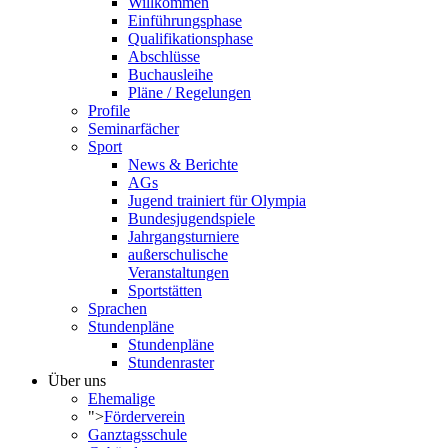
Willkommen
Einführungsphase
Qualifikationsphase
Abschlüsse
Buchausleihe
Pläne / Regelungen
Profile
Seminarfächer
Sport
News & Berichte
AGs
Jugend trainiert für Olympia
Bundesjugendspiele
Jahrgangsturniere
außerschulische
Veranstaltungen
Sportstätten
Sprachen
Stundenpläne
Stundenpläne
Stundenraster
Über uns
Ehemalige
">
Förderverein
Ganztagsschule