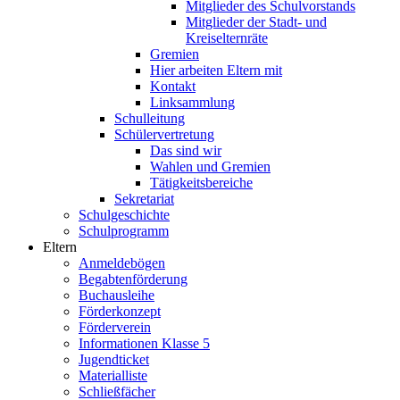
Mitglieder des Schulvorstands
Mitglieder der Stadt- und
Kreiselternräte
Gremien
Hier arbeiten Eltern mit
Kontakt
Linksammlung
Schulleitung
Schülervertretung
Das sind wir
Wahlen und Gremien
Tätigkeitsbereiche
Sekretariat
Schulgeschichte
Schulprogramm
Eltern
Anmeldebögen
Begabtenförderung
Buchausleihe
Förderkonzept
Förderverein
Informationen Klasse 5
Jugendticket
Materialliste
Schließfächer