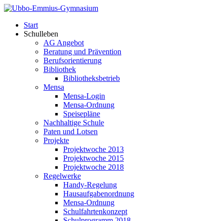
Start
Schulleben
AG Angebot
Beratung und Prävention
Berufsorientierung
Bibliothek
Bibliotheksbetrieb
Mensa
Mensa-Login
Mensa-Ordnung
Speisepläne
Nachhaltige Schule
Paten und Lotsen
Projekte
Projektwoche 2013
Projektwoche 2015
Projektwoche 2018
Regelwerke
Handy-Regelung
Hausaufgabenordnung
Mensa-Ordnung
Schulfahrtenkonzept
Schulprogramm 2018