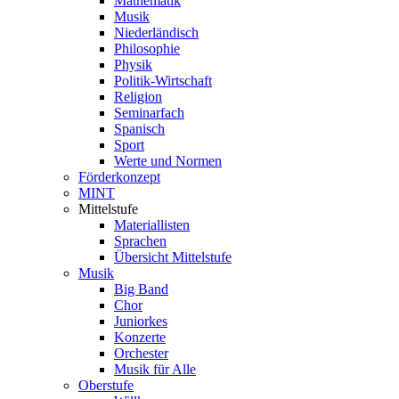
Mathematik
Musik
Niederländisch
Philosophie
Physik
Politik-Wirtschaft
Religion
Seminarfach
Spanisch
Sport
Werte und Normen
Förderkonzept
MINT
Mittelstufe
Materiallisten
Sprachen
Übersicht Mittelstufe
Musik
Big Band
Chor
Juniorkes
Konzerte
Orchester
Musik für Alle
Oberstufe