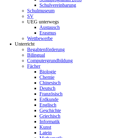
Schulvereinbarung
Schulmuseum
SV
UEG unterwegs
Austausch
Erasmus
Wettbewerbe
Unterricht
Begabtenförderung
Bilingual
Computergrundbildung
Fächer
Biologie
Chemie
Chinesisch
Deutsch
Französisch
Erdkunde
Englisch
Geschichte
Griechisch
Informatik
Kunst
Latein