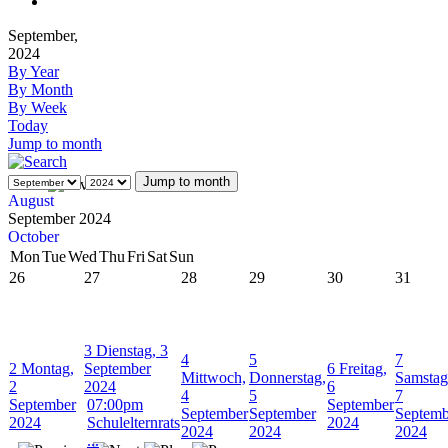
September,
2024
By Year
By Month
By Week
Today
Jump to month
Jump to month
August
September 2024
October
Mon
Tue
Wed
Thu
Fri
Sat
Sun
26
27
28
29
30
31
3
Dienstag, 3
4
5
7
2
Montag,
September
6
Freitag,
Mittwoch,
Donnerstag,
Samstag
2
2024
6
4
5
7
September
07:00pm
September
September
September
Septemb
2024
Schulelternrats
2024
2024
2024
2024
...