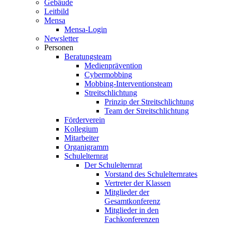
Gebäude
Leitbild
Mensa
Mensa-Login
Newsletter
Personen
Beratungsteam
Medienprävention
Cybermobbing
Mobbing-Interventionsteam
Streitschlichtung
Prinzip der Streitschlichtung
Team der Streitschlichtung
Förderverein
Kollegium
Mitarbeiter
Organigramm
Schulelternrat
Der Schulelternrat
Vorstand des Schulelternrates
Vertreter der Klassen
Mitglieder der
Gesamtkonferenz
Mitglieder in den
Fachkonferenzen