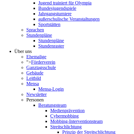
Jugend trainiert für Olympia
Bundesjugendspiele
Jahrgangsturniere
außerschulische Veranstaltungen
Sportstätten
Sprachen
Stundenpläne
Stundenpläne
Stundenraster
Über uns
Ehemalige
">
Förderverein
Ganztagsschule
Gebäude
Leitbild
Mensa
Mensa-Login
Newsletter
Personen
Beratungsteam
Medienprävention
Cybermobbing
Mobbing-Interventionsteam
Streitschlichtung
Prinzip der Streitschlichtung