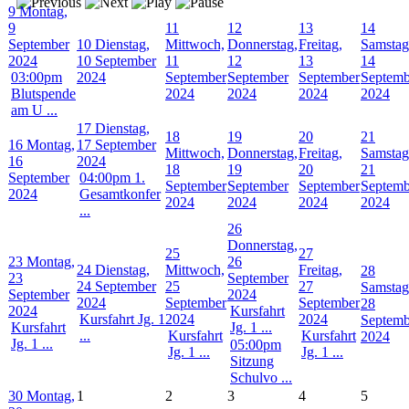
9
Montag,
9
11
12
13
14
September
10
Dienstag,
Mittwoch,
Donnerstag,
Freitag,
Samstag
2024
10 September
11
12
13
14
03:00pm
2024
September
September
September
Septemb
Blutspende
2024
2024
2024
2024
am U ...
17
Dienstag,
18
19
20
21
16
Montag,
17 September
Mittwoch,
Donnerstag,
Freitag,
Samstag
16
2024
18
19
20
21
September
04:00pm 1.
September
September
September
Septemb
2024
Gesamtkonfer
2024
2024
2024
2024
...
26
Donnerstag,
25
27
23
Montag,
26
24
Dienstag,
Mittwoch,
Freitag,
28
23
September
24 September
25
27
Samstag
September
2024
2024
September
September
28
2024
Kursfahrt
Kursfahrt Jg. 1
2024
2024
Septemb
Kursfahrt
Jg. 1 ...
...
Kursfahrt
Kursfahrt
2024
Jg. 1 ...
05:00pm
Jg. 1 ...
Jg. 1 ...
Sitzung
Schulvo ...
30
Montag,
1
2
3
4
5