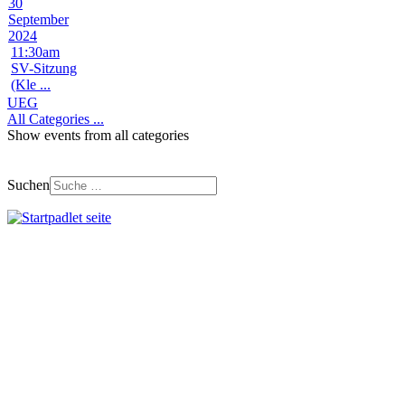
30
September
2024
11:30am
SV-Sitzung
(Kle ...
UEG
All Categories ...
Show events from all categories
Suchen