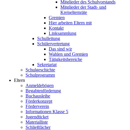
Mitglieder des Schulvorstands
Mitglieder der Stadt- und
Kreiselternräte
Gremien
Hier arbeiten Eltern mit
Kontakt
Linksammlung
Schulleitung
Schülervertretung
Das sind wir
Wahlen und Gremien
Tätigkeitsbereiche
Sekretariat
Schulgeschichte
Schulprogramm
Eltern
Anmeldebögen
Begabtenförderung
Buchausleihe
Förderkonzept
Förderverein
Informationen Klasse 5
Jugendticket
Materialliste
Schließfächer