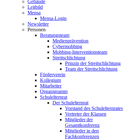
Gebäude
Leitbild
Mensa
Mensa-Login
Newsletter
Personen
Beratungsteam
Medienprävention
Cybermobbing
Mobbing-Interventionsteam
Streitschlichtung
Prinzip der Streitschlichtung
Team der Streitschlichtung
Förderverein
Kollegium
Mitarbeiter
Organigramm
Schulelternrat
Der Schulelternrat
Vorstand des Schulelternrates
Vertreter der Klassen
Mitglieder der
Gesamtkonferenz
Mitglieder in den
Fachkonferenzen