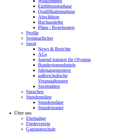
Willkommen
Einführungsphase
Qualifikationsphase
Abschlüsse
Buchausleihe
Pläne / Regelungen
Profile
Seminarfächer
Sport
News & Berichte
AGs
Jugend trainiert für Olympia
Bundesjugendspiele
Jahrgangsturniere
außerschulische
Veranstaltungen
Sportstätten
Sprachen
Stundenpläne
Stundenpläne
Stundenraster
Über uns
Ehemalige
Förderverein
Ganztagsschule