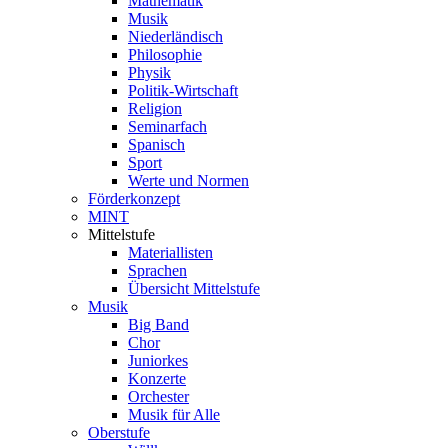
Mathematik
Musik
Niederländisch
Philosophie
Physik
Politik-Wirtschaft
Religion
Seminarfach
Spanisch
Sport
Werte und Normen
Förderkonzept
MINT
Mittelstufe
Materiallisten
Sprachen
Übersicht Mittelstufe
Musik
Big Band
Chor
Juniorkes
Konzerte
Orchester
Musik für Alle
Oberstufe