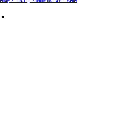
eitrag: 2. Info-Tag "Studium und Beruf"
Weiter
um