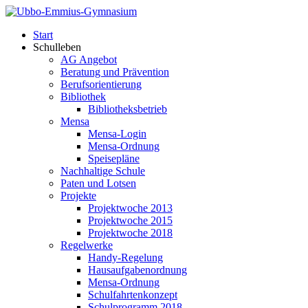
Start
Schulleben
AG Angebot
Beratung und Prävention
Berufsorientierung
Bibliothek
Bibliotheksbetrieb
Mensa
Mensa-Login
Mensa-Ordnung
Speisepläne
Nachhaltige Schule
Paten und Lotsen
Projekte
Projektwoche 2013
Projektwoche 2015
Projektwoche 2018
Regelwerke
Handy-Regelung
Hausaufgabenordnung
Mensa-Ordnung
Schulfahrtenkonzept
Schulprogramm 2018