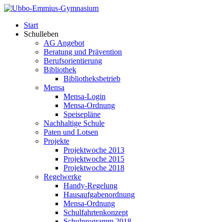
Start
Schulleben
AG Angebot
Beratung und Prävention
Berufsorientierung
Bibliothek
Bibliotheksbetrieb
Mensa
Mensa-Login
Mensa-Ordnung
Speisepläne
Nachhaltige Schule
Paten und Lotsen
Projekte
Projektwoche 2013
Projektwoche 2015
Projektwoche 2018
Regelwerke
Handy-Regelung
Hausaufgabenordnung
Mensa-Ordnung
Schulfahrtenkonzept
Schulprogramm 2018