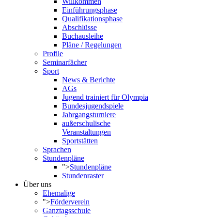
Willkommen
Einführungsphase
Qualifikationsphase
Abschlüsse
Buchausleihe
Pläne / Regelungen
Profile
Seminarfächer
Sport
News & Berichte
AGs
Jugend trainiert für Olympia
Bundesjugendspiele
Jahrgangsturniere
außerschulische
Veranstaltungen
Sportstätten
Sprachen
Stundenpläne
">
Stundenpläne
Stundenraster
Über uns
Ehemalige
">
Förderverein
Ganztagsschule