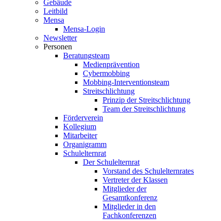
Gebäude
Leitbild
Mensa
Mensa-Login
Newsletter
Personen
Beratungsteam
Medienprävention
Cybermobbing
Mobbing-Interventionsteam
Streitschlichtung
Prinzip der Streitschlichtung
Team der Streitschlichtung
Förderverein
Kollegium
Mitarbeiter
Organigramm
Schulelternrat
Der Schulelternrat
Vorstand des Schulelternrates
Vertreter der Klassen
Mitglieder der
Gesamtkonferenz
Mitglieder in den
Fachkonferenzen