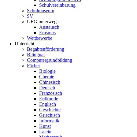
Schulvereinbarung
Schulmuseum
SV
UEG unterwegs
Austausch
Erasmus
Wettbewerbe
Unterricht
Begabtenförderung
Bilingual
Computergrundbildung
Fächer
Biologie
Chemie
Chinesisch
Deutsch
Französisch
Erdkunde
Englisch
Geschichte
Griechisch
Informatik
Kunst
Latein