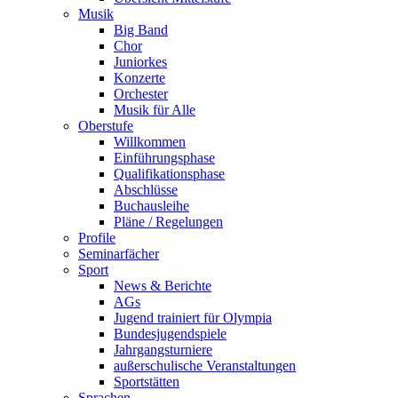
Musik
Big Band
Chor
Juniorkes
Konzerte
Orchester
Musik für Alle
Oberstufe
Willkommen
Einführungsphase
Qualifikationsphase
Abschlüsse
Buchausleihe
Pläne / Regelungen
Profile
Seminarfächer
Sport
News & Berichte
AGs
Jugend trainiert für Olympia
Bundesjugendspiele
Jahrgangsturniere
außerschulische Veranstaltungen
Sportstätten
Sprachen