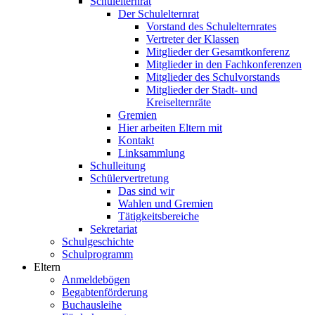
Schulelternrat
Der Schulelternrat
Vorstand des Schulelternrates
Vertreter der Klassen
Mitglieder der Gesamtkonferenz
Mitglieder in den Fachkonferenzen
Mitglieder des Schulvorstands
Mitglieder der Stadt- und
Kreiselternräte
Gremien
Hier arbeiten Eltern mit
Kontakt
Linksammlung
Schulleitung
Schülervertretung
Das sind wir
Wahlen und Gremien
Tätigkeitsbereiche
Sekretariat
Schulgeschichte
Schulprogramm
Eltern
Anmeldebögen
Begabtenförderung
Buchausleihe