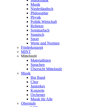
Mathematik
Musik
Niederländisch
Philosophie
Physik
Politik-Wirtschaft
Religion
Seminarfach
Spanisch
Sport
Werte und Normen
Förderkonzept
MINT
Mittelstufe
Materiallisten
Sprachen
Übersicht Mittelstufe
Musik
Big Band
Chor
Juniorkes
Konzerte
Orchester
Musik für Alle
Oberstufe