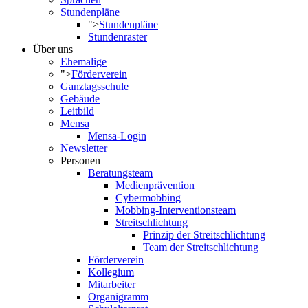
Stundenpläne
">
Stundenpläne
Stundenraster
Über uns
Ehemalige
">
Förderverein
Ganztagsschule
Gebäude
Leitbild
Mensa
Mensa-Login
Newsletter
Personen
Beratungsteam
Medienprävention
Cybermobbing
Mobbing-Interventionsteam
Streitschlichtung
Prinzip der Streitschlichtung
Team der Streitschlichtung
Förderverein
Kollegium
Mitarbeiter
Organigramm