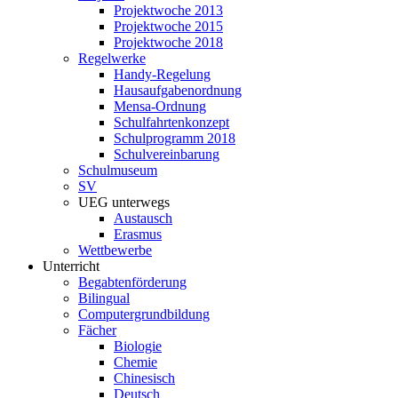
Projektwoche 2013
Projektwoche 2015
Projektwoche 2018
Regelwerke
Handy-Regelung
Hausaufgabenordnung
Mensa-Ordnung
Schulfahrtenkonzept
Schulprogramm 2018
Schulvereinbarung
Schulmuseum
SV
UEG unterwegs
Austausch
Erasmus
Wettbewerbe
Unterricht
Begabtenförderung
Bilingual
Computergrundbildung
Fächer
Biologie
Chemie
Chinesisch
Deutsch