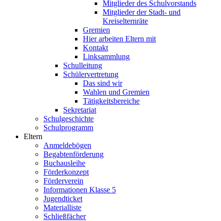
Mitglieder des Schulvorstands
Mitglieder der Stadt- und
Kreiselternräte
Gremien
Hier arbeiten Eltern mit
Kontakt
Linksammlung
Schulleitung
Schülervertretung
Das sind wir
Wahlen und Gremien
Tätigkeitsbereiche
Sekretariat
Schulgeschichte
Schulprogramm
Eltern
Anmeldebögen
Begabtenförderung
Buchausleihe
Förderkonzept
Förderverein
Informationen Klasse 5
Jugendticket
Materialliste
Schließfächer