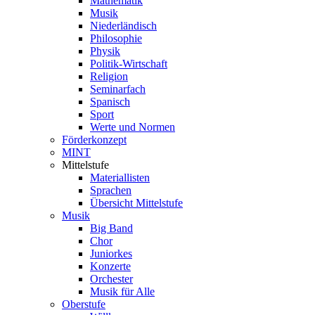
Mathematik
Musik
Niederländisch
Philosophie
Physik
Politik-Wirtschaft
Religion
Seminarfach
Spanisch
Sport
Werte und Normen
Förderkonzept
MINT
Mittelstufe
Materiallisten
Sprachen
Übersicht Mittelstufe
Musik
Big Band
Chor
Juniorkes
Konzerte
Orchester
Musik für Alle
Oberstufe