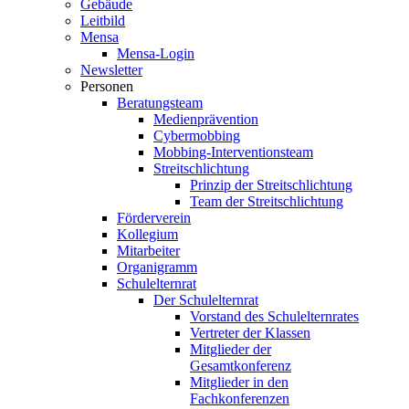
Gebäude
Leitbild
Mensa
Mensa-Login
Newsletter
Personen
Beratungsteam
Medienprävention
Cybermobbing
Mobbing-Interventionsteam
Streitschlichtung
Prinzip der Streitschlichtung
Team der Streitschlichtung
Förderverein
Kollegium
Mitarbeiter
Organigramm
Schulelternrat
Der Schulelternrat
Vorstand des Schulelternrates
Vertreter der Klassen
Mitglieder der
Gesamtkonferenz
Mitglieder in den
Fachkonferenzen