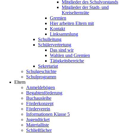
Mitglieder des Schulvorstands
Mitglieder der Stadt- und
Kreiselternräte
Gremien
Hier arbeiten Eltern mit
Kontakt
Linksammlung
Schulleitung
Schülervertretung
Das sind wir
Wahlen und Gremien
Tätigkeitsbereiche
Sekretariat
Schulgeschichte
Schulprogramm
Eltern
Anmeldebögen
Begabtenförderung
Buchausleihe
Förderkonzept
Förderverein
Informationen Klasse 5
Jugendticket
Materialliste
Schließfächer