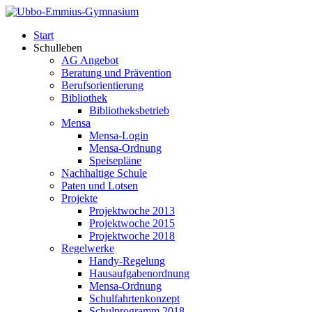
Start
Schulleben
AG Angebot
Beratung und Prävention
Berufsorientierung
Bibliothek
Bibliotheksbetrieb
Mensa
Mensa-Login
Mensa-Ordnung
Speisepläne
Nachhaltige Schule
Paten und Lotsen
Projekte
Projektwoche 2013
Projektwoche 2015
Projektwoche 2018
Regelwerke
Handy-Regelung
Hausaufgabenordnung
Mensa-Ordnung
Schulfahrtenkonzept
Schulprogramm 2018