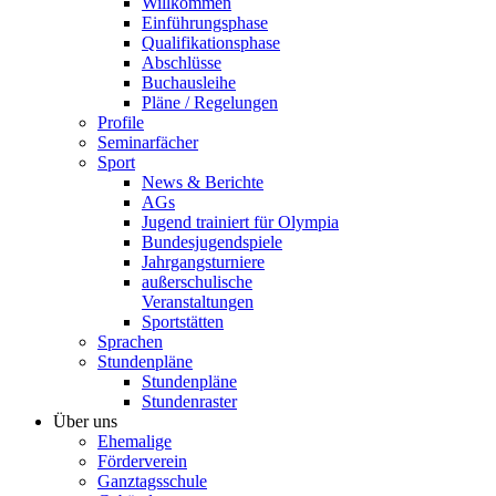
Willkommen
Einführungsphase
Qualifikationsphase
Abschlüsse
Buchausleihe
Pläne / Regelungen
Profile
Seminarfächer
Sport
News & Berichte
AGs
Jugend trainiert für Olympia
Bundesjugendspiele
Jahrgangsturniere
außerschulische
Veranstaltungen
Sportstätten
Sprachen
Stundenpläne
Stundenpläne
Stundenraster
Über uns
Ehemalige
Förderverein
Ganztagsschule