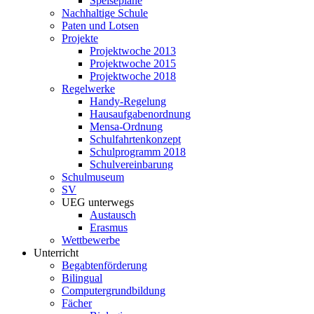
Speisepläne
Nachhaltige Schule
Paten und Lotsen
Projekte
Projektwoche 2013
Projektwoche 2015
Projektwoche 2018
Regelwerke
Handy-Regelung
Hausaufgabenordnung
Mensa-Ordnung
Schulfahrtenkonzept
Schulprogramm 2018
Schulvereinbarung
Schulmuseum
SV
UEG unterwegs
Austausch
Erasmus
Wettbewerbe
Unterricht
Begabtenförderung
Bilingual
Computergrundbildung
Fächer