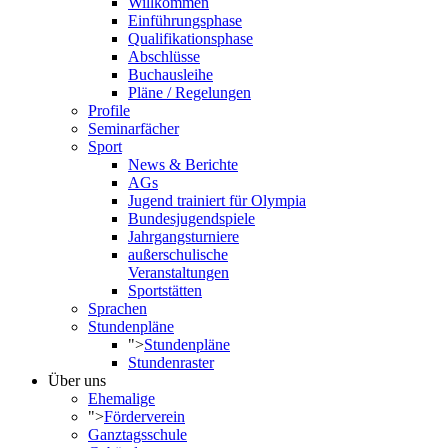
Willkommen
Einführungsphase
Qualifikationsphase
Abschlüsse
Buchausleihe
Pläne / Regelungen
Profile
Seminarfächer
Sport
News & Berichte
AGs
Jugend trainiert für Olympia
Bundesjugendspiele
Jahrgangsturniere
außerschulische
Veranstaltungen
Sportstätten
Sprachen
Stundenpläne
">
Stundenpläne
Stundenraster
Über uns
Ehemalige
">
Förderverein
Ganztagsschule