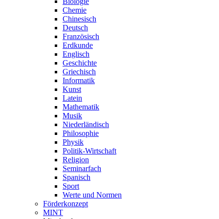
Biologie
Chemie
Chinesisch
Deutsch
Französisch
Erdkunde
Englisch
Geschichte
Griechisch
Informatik
Kunst
Latein
Mathematik
Musik
Niederländisch
Philosophie
Physik
Politik-Wirtschaft
Religion
Seminarfach
Spanisch
Sport
Werte und Normen
Förderkonzept
MINT