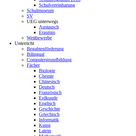
Schulvereinbarung
Schulmuseum
SV
UEG unterwegs
Austausch
Erasmus
Wettbewerbe
Unterricht
Begabtenförderung
Bilingual
Computergrundbildung
Fächer
Biologie
Chemie
Chinesisch
Deutsch
Französisch
Erdkunde
Englisch
Geschichte
Griechisch
Informatik
Kunst
Latein