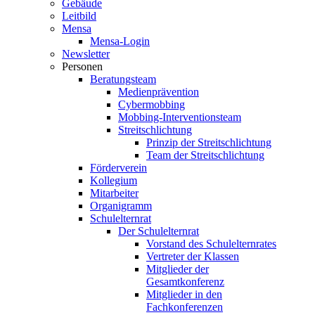
Gebäude
Leitbild
Mensa
Mensa-Login
Newsletter
Personen
Beratungsteam
Medienprävention
Cybermobbing
Mobbing-Interventionsteam
Streitschlichtung
Prinzip der Streitschlichtung
Team der Streitschlichtung
Förderverein
Kollegium
Mitarbeiter
Organigramm
Schulelternrat
Der Schulelternrat
Vorstand des Schulelternrates
Vertreter der Klassen
Mitglieder der
Gesamtkonferenz
Mitglieder in den
Fachkonferenzen