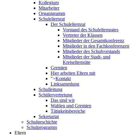
Kollegium
Mitarbeiter
Organigramm
Schulelternrat
Der Schulelternrat
Vorstand des Schulelternrates
Vertreter der Klassen
Mitglieder der Gesamtkonferenz
Mitglieder in den Fachkonferenzen
Mitglieder des Schulvorstands
Mitglieder der Stadt- und
Kreiselternräte
Gremien
Hier arbeiten Eltern mit
">
Kontakt
Linksammlung
Schulleitung
Schülervertretung
Das sind wir
Wahlen und Gremien
Tätigkeitsbereiche
Sekretariat
Schulgeschichte
Schulprogramm
Eltern