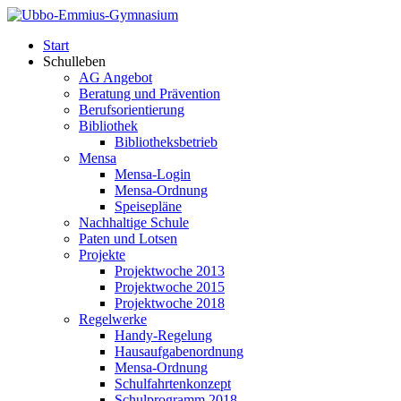
Start
Schulleben
AG Angebot
Beratung und Prävention
Berufsorientierung
Bibliothek
Bibliotheksbetrieb
Mensa
Mensa-Login
Mensa-Ordnung
Speisepläne
Nachhaltige Schule
Paten und Lotsen
Projekte
Projektwoche 2013
Projektwoche 2015
Projektwoche 2018
Regelwerke
Handy-Regelung
Hausaufgabenordnung
Mensa-Ordnung
Schulfahrtenkonzept
Schulprogramm 2018