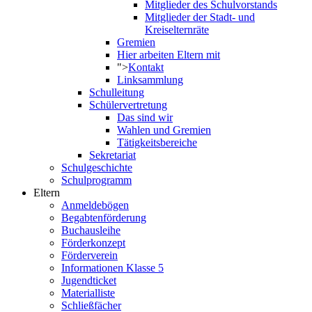
Mitglieder des Schulvorstands
Mitglieder der Stadt- und
Kreiselternräte
Gremien
Hier arbeiten Eltern mit
">
Kontakt
Linksammlung
Schulleitung
Schülervertretung
Das sind wir
Wahlen und Gremien
Tätigkeitsbereiche
Sekretariat
Schulgeschichte
Schulprogramm
Eltern
Anmeldebögen
Begabtenförderung
Buchausleihe
Förderkonzept
Förderverein
Informationen Klasse 5
Jugendticket
Materialliste
Schließfächer