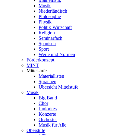
Mathematik
Musik
Niederländisch
Philosophie
Physik
Politik-Wirtschaft
Religion
Seminarfach
Spanisch
Sport
Werte und Normen
Förderkonzept
MINT
Mittelstufe
Materiallisten
Sprachen
Übersicht Mittelstufe
Musik
Big Band
Chor
Juniorkes
Konzerte
Orchester
Musik für Alle
Oberstufe