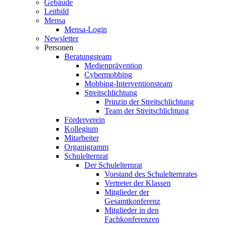
Gebäude
Leitbild
Mensa
Mensa-Login
Newsletter
Personen
Beratungsteam
Medienprävention
Cybermobbing
Mobbing-Interventionsteam
Streitschlichtung
Prinzip der Streitschlichtung
Team der Streitschlichtung
Förderverein
Kollegium
Mitarbeiter
Organigramm
Schulelternrat
Der Schulelternrat
Vorstand des Schulelternrates
Vertreter der Klassen
Mitglieder der
Gesamtkonferenz
Mitglieder in den
Fachkonferenzen