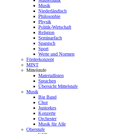
Mathematik
Musik
Niederländisch
Philosophie
Physik
Politik-Wirtschaft
Religion
Seminarfach
Spanisch
Sport
Werte und Normen
Förderkonzept
MINT
Mittelstufe
Materiallisten
Sprachen
Übersicht Mittelstufe
Musik
Big Band
Chor
Juniorkes
Konzerte
Orchester
Musik für Alle
Oberstufe