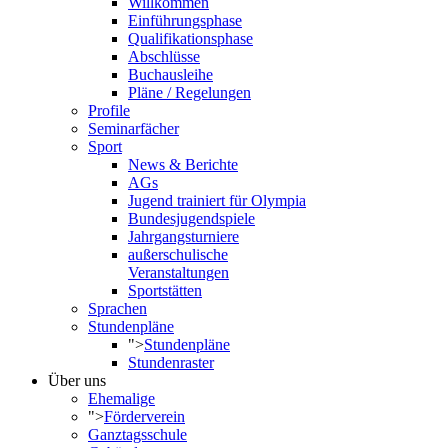
Willkommen
Einführungsphase
Qualifikationsphase
Abschlüsse
Buchausleihe
Pläne / Regelungen
Profile
Seminarfächer
Sport
News & Berichte
AGs
Jugend trainiert für Olympia
Bundesjugendspiele
Jahrgangsturniere
außerschulische
Veranstaltungen
Sportstätten
Sprachen
Stundenpläne
">
Stundenpläne
Stundenraster
Über uns
Ehemalige
">
Förderverein
Ganztagsschule