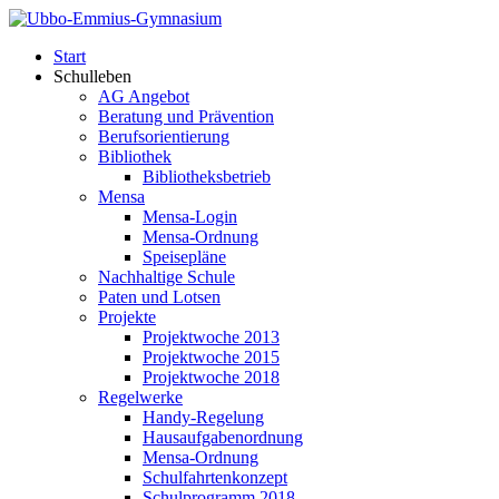
Start
Schulleben
AG Angebot
Beratung und Prävention
Berufsorientierung
Bibliothek
Bibliotheksbetrieb
Mensa
Mensa-Login
Mensa-Ordnung
Speisepläne
Nachhaltige Schule
Paten und Lotsen
Projekte
Projektwoche 2013
Projektwoche 2015
Projektwoche 2018
Regelwerke
Handy-Regelung
Hausaufgabenordnung
Mensa-Ordnung
Schulfahrtenkonzept
Schulprogramm 2018