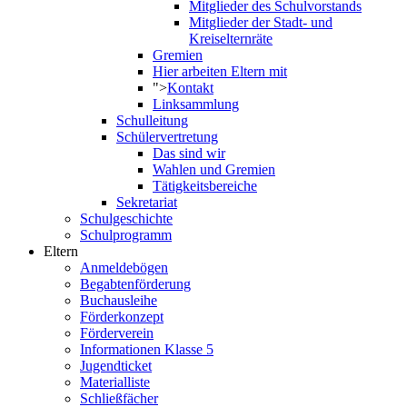
Mitglieder des Schulvorstands
Mitglieder der Stadt- und
Kreiselternräte
Gremien
Hier arbeiten Eltern mit
">
Kontakt
Linksammlung
Schulleitung
Schülervertretung
Das sind wir
Wahlen und Gremien
Tätigkeitsbereiche
Sekretariat
Schulgeschichte
Schulprogramm
Eltern
Anmeldebögen
Begabtenförderung
Buchausleihe
Förderkonzept
Förderverein
Informationen Klasse 5
Jugendticket
Materialliste
Schließfächer