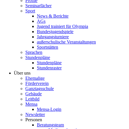
Profile
Seminarfächer
Sport
News & Berichte
AGs
Jugend trainiert für Olympia
Bundesjugendspiele
Jahrgangsturniere
außerschulische Veranstaltungen
Sportstätten
Sprachen
Stundenpläne
Stundenpläne
Stundenraster
Über uns
Ehemalige
Förderverein
Ganztagsschule
Gebäude
Leitbild
Mensa
Mensa-Login
Newsletter
Personen
Beratungsteam