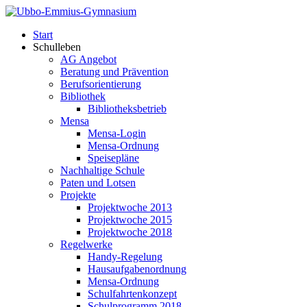
Start
Schulleben
AG Angebot
Beratung und Prävention
Berufsorientierung
Bibliothek
Bibliotheksbetrieb
Mensa
Mensa-Login
Mensa-Ordnung
Speisepläne
Nachhaltige Schule
Paten und Lotsen
Projekte
Projektwoche 2013
Projektwoche 2015
Projektwoche 2018
Regelwerke
Handy-Regelung
Hausaufgabenordnung
Mensa-Ordnung
Schulfahrtenkonzept
Schulprogramm 2018