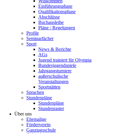
Willkommen
Einführungsphase
Qualifikationsphase
Abschlüsse
Buchausleihe
Pläne / Regelungen
Profile
Seminarfächer
Sport
News & Berichte
AGs
Jugend trainiert für Olympia
Bundesjugendspiele
Jahrgangsturniere
außerschulische
Veranstaltungen
Sportstätten
Sprachen
Stundenpläne
Stundenpläne
Stundenraster
Über uns
Ehemalige
Förderverein
Ganztagsschule