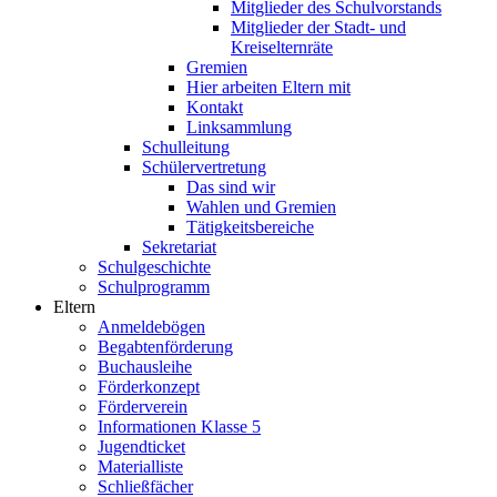
Mitglieder des Schulvorstands
Mitglieder der Stadt- und
Kreiselternräte
Gremien
Hier arbeiten Eltern mit
Kontakt
Linksammlung
Schulleitung
Schülervertretung
Das sind wir
Wahlen und Gremien
Tätigkeitsbereiche
Sekretariat
Schulgeschichte
Schulprogramm
Eltern
Anmeldebögen
Begabtenförderung
Buchausleihe
Förderkonzept
Förderverein
Informationen Klasse 5
Jugendticket
Materialliste
Schließfächer