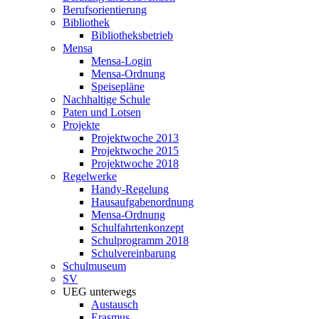
Berufsorientierung
Bibliothek
Bibliotheksbetrieb
Mensa
Mensa-Login
Mensa-Ordnung
Speisepläne
Nachhaltige Schule
Paten und Lotsen
Projekte
Projektwoche 2013
Projektwoche 2015
Projektwoche 2018
Regelwerke
Handy-Regelung
Hausaufgabenordnung
Mensa-Ordnung
Schulfahrtenkonzept
Schulprogramm 2018
Schulvereinbarung
Schulmuseum
SV
UEG unterwegs
Austausch
Erasmus