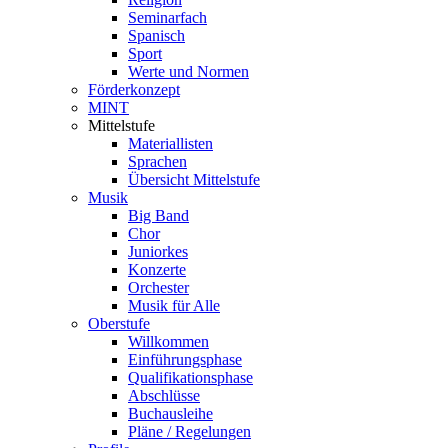
Seminarfach
Spanisch
Sport
Werte und Normen
Förderkonzept
MINT
Mittelstufe
Materiallisten
Sprachen
Übersicht Mittelstufe
Musik
Big Band
Chor
Juniorkes
Konzerte
Orchester
Musik für Alle
Oberstufe
Willkommen
Einführungsphase
Qualifikationsphase
Abschlüsse
Buchausleihe
Pläne / Regelungen