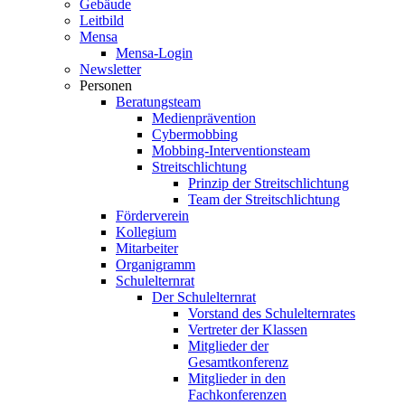
Gebäude
Leitbild
Mensa
Mensa-Login
Newsletter
Personen
Beratungsteam
Medienprävention
Cybermobbing
Mobbing-Interventionsteam
Streitschlichtung
Prinzip der Streitschlichtung
Team der Streitschlichtung
Förderverein
Kollegium
Mitarbeiter
Organigramm
Schulelternrat
Der Schulelternrat
Vorstand des Schulelternrates
Vertreter der Klassen
Mitglieder der
Gesamtkonferenz
Mitglieder in den
Fachkonferenzen