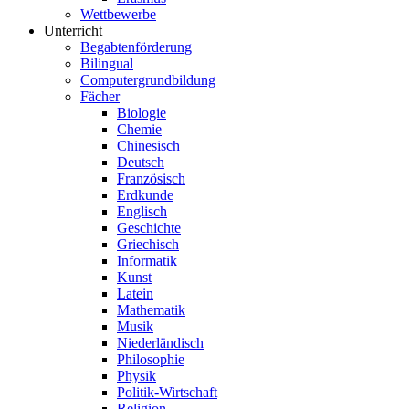
Wettbewerbe
Unterricht
Begabtenförderung
Bilingual
Computergrundbildung
Fächer
Biologie
Chemie
Chinesisch
Deutsch
Französisch
Erdkunde
Englisch
Geschichte
Griechisch
Informatik
Kunst
Latein
Mathematik
Musik
Niederländisch
Philosophie
Physik
Politik-Wirtschaft
Religion