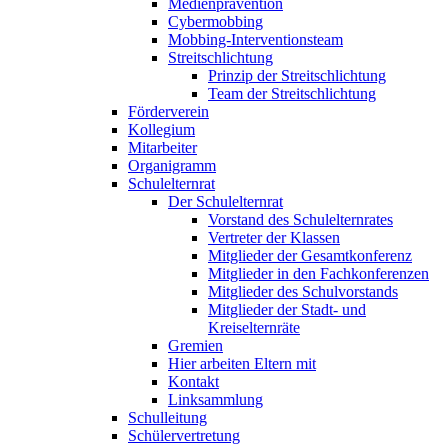
Medienprävention
Cybermobbing
Mobbing-Interventionsteam
Streitschlichtung
Prinzip der Streitschlichtung
Team der Streitschlichtung
Förderverein
Kollegium
Mitarbeiter
Organigramm
Schulelternrat
Der Schulelternrat
Vorstand des Schulelternrates
Vertreter der Klassen
Mitglieder der Gesamtkonferenz
Mitglieder in den Fachkonferenzen
Mitglieder des Schulvorstands
Mitglieder der Stadt- und
Kreiselternräte
Gremien
Hier arbeiten Eltern mit
Kontakt
Linksammlung
Schulleitung
Schülervertretung