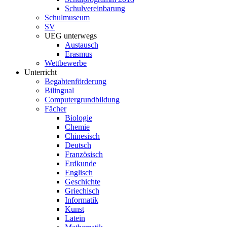
Schulvereinbarung
Schulmuseum
SV
UEG unterwegs
Austausch
Erasmus
Wettbewerbe
Unterricht
Begabtenförderung
Bilingual
Computergrundbildung
Fächer
Biologie
Chemie
Chinesisch
Deutsch
Französisch
Erdkunde
Englisch
Geschichte
Griechisch
Informatik
Kunst
Latein