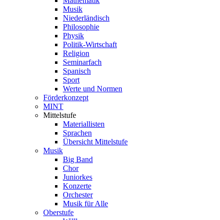
Mathematik
Musik
Niederländisch
Philosophie
Physik
Politik-Wirtschaft
Religion
Seminarfach
Spanisch
Sport
Werte und Normen
Förderkonzept
MINT
Mittelstufe
Materiallisten
Sprachen
Übersicht Mittelstufe
Musik
Big Band
Chor
Juniorkes
Konzerte
Orchester
Musik für Alle
Oberstufe