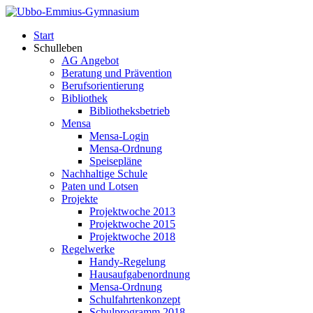
Start
Schulleben
AG Angebot
Beratung und Prävention
Berufsorientierung
Bibliothek
Bibliotheksbetrieb
Mensa
Mensa-Login
Mensa-Ordnung
Speisepläne
Nachhaltige Schule
Paten und Lotsen
Projekte
Projektwoche 2013
Projektwoche 2015
Projektwoche 2018
Regelwerke
Handy-Regelung
Hausaufgabenordnung
Mensa-Ordnung
Schulfahrtenkonzept
Schulprogramm 2018