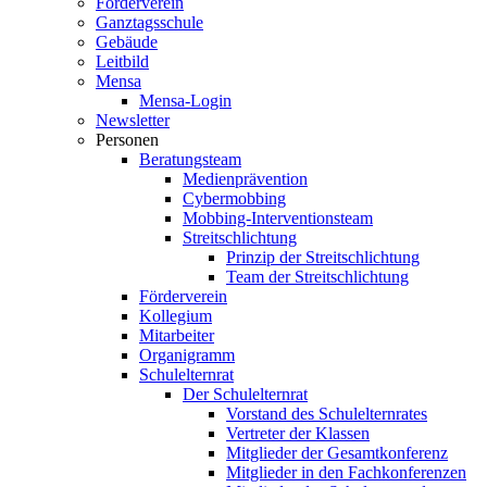
Förderverein
Ganztagsschule
Gebäude
Leitbild
Mensa
Mensa-Login
Newsletter
Personen
Beratungsteam
Medienprävention
Cybermobbing
Mobbing-Interventionsteam
Streitschlichtung
Prinzip der Streitschlichtung
Team der Streitschlichtung
Förderverein
Kollegium
Mitarbeiter
Organigramm
Schulelternrat
Der Schulelternrat
Vorstand des Schulelternrates
Vertreter der Klassen
Mitglieder der Gesamtkonferenz
Mitglieder in den Fachkonferenzen