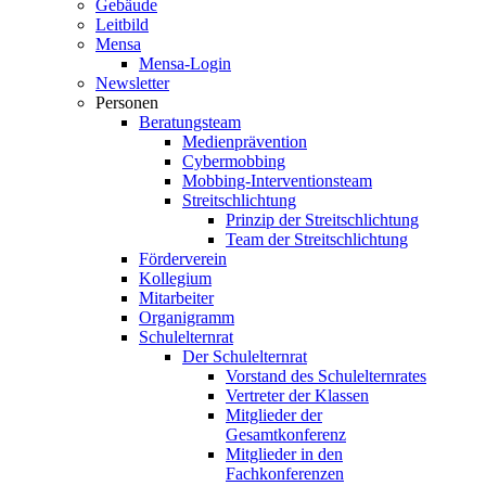
Gebäude
Leitbild
Mensa
Mensa-Login
Newsletter
Personen
Beratungsteam
Medienprävention
Cybermobbing
Mobbing-Interventionsteam
Streitschlichtung
Prinzip der Streitschlichtung
Team der Streitschlichtung
Förderverein
Kollegium
Mitarbeiter
Organigramm
Schulelternrat
Der Schulelternrat
Vorstand des Schulelternrates
Vertreter der Klassen
Mitglieder der
Gesamtkonferenz
Mitglieder in den
Fachkonferenzen