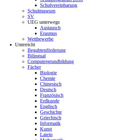
Schulvereinbarung
Schulmuseum
SV
UEG unterwegs
Austausch
Erasmus
Wettbewerbe
Unterricht
Begabtenförderung
Bilingual
Computergrundbildung
Fächer
Biologie
Chemie
Chinesisch
Deutsch
Französisch
Erdkunde
Englisch
Geschichte
Griechisch
Informatik
Kunst
Latein