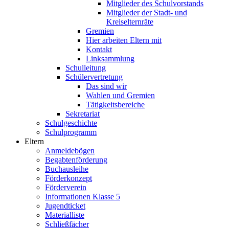
Mitglieder des Schulvorstands
Mitglieder der Stadt- und
Kreiselternräte
Gremien
Hier arbeiten Eltern mit
Kontakt
Linksammlung
Schulleitung
Schülervertretung
Das sind wir
Wahlen und Gremien
Tätigkeitsbereiche
Sekretariat
Schulgeschichte
Schulprogramm
Eltern
Anmeldebögen
Begabtenförderung
Buchausleihe
Förderkonzept
Förderverein
Informationen Klasse 5
Jugendticket
Materialliste
Schließfächer