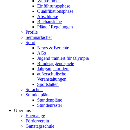
Willkommen
Einführungsphase
Qualifikationsphase
Abschlüsse
Buchausleihe
Pläne / Regelungen
Profile
Seminarfächer
Sport
News & Berichte
AGs
Jugend trainiert für Olympia
Bundesjugendspiele
Jahrgangsturniere
außerschulische
Veranstaltungen
Sportstätten
Sprachen
Stundenpläne
Stundenpläne
Stundenraster
Über uns
Ehemalige
Förderverein
Ganztagsschule