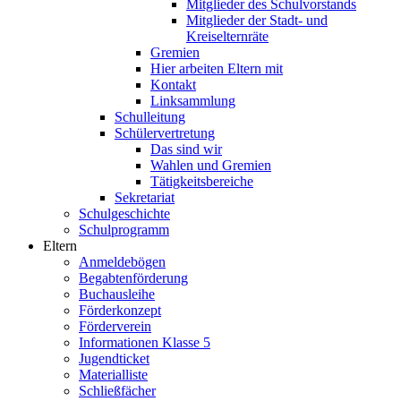
Mitglieder des Schulvorstands
Mitglieder der Stadt- und
Kreiselternräte
Gremien
Hier arbeiten Eltern mit
Kontakt
Linksammlung
Schulleitung
Schülervertretung
Das sind wir
Wahlen und Gremien
Tätigkeitsbereiche
Sekretariat
Schulgeschichte
Schulprogramm
Eltern
Anmeldebögen
Begabtenförderung
Buchausleihe
Förderkonzept
Förderverein
Informationen Klasse 5
Jugendticket
Materialliste
Schließfächer