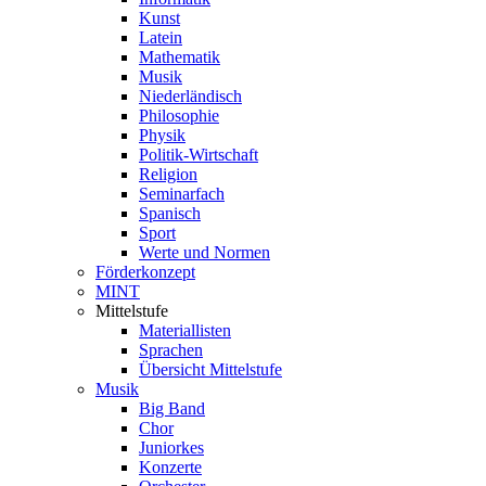
Kunst
Latein
Mathematik
Musik
Niederländisch
Philosophie
Physik
Politik-Wirtschaft
Religion
Seminarfach
Spanisch
Sport
Werte und Normen
Förderkonzept
MINT
Mittelstufe
Materiallisten
Sprachen
Übersicht Mittelstufe
Musik
Big Band
Chor
Juniorkes
Konzerte