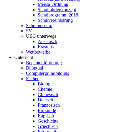
Mensa-Ordnung
Schulfahrtenkonzept
Schulprogramm 2018
Schulvereinbarung
Schulmuseum
SV
UEG unterwegs
Austausch
Erasmus
Wettbewerbe
Unterricht
Begabtenförderung
Bilingual
Computergrundbildung
Fächer
Biologie
Chemie
Chinesisch
Deutsch
Französisch
Erdkunde
Englisch
Geschichte
Griechisch
Informatik