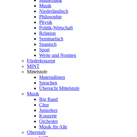
Mathematik
Musik
Niederländisch
Philosophie
Physik
Politik-Wirtschaft
Religion
Seminarfach
Spanisch
Sport
Werte und Normen
Förderkonzept
MINT
Mittelstufe
Materiallisten
Sprachen
Übersicht Mittelstufe
Musik
Big Band
Chor
Juniorkes
Konzerte
Orchester
Musik für Alle
Oberstufe