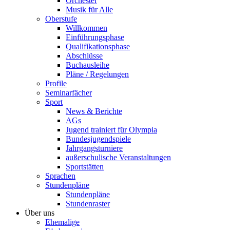
Orchester
Musik für Alle
Oberstufe
Willkommen
Einführungsphase
Qualifikationsphase
Abschlüsse
Buchausleihe
Pläne / Regelungen
Profile
Seminarfächer
Sport
News & Berichte
AGs
Jugend trainiert für Olympia
Bundesjugendspiele
Jahrgangsturniere
außerschulische Veranstaltungen
Sportstätten
Sprachen
Stundenpläne
Stundenpläne
Stundenraster
Über uns
Ehemalige