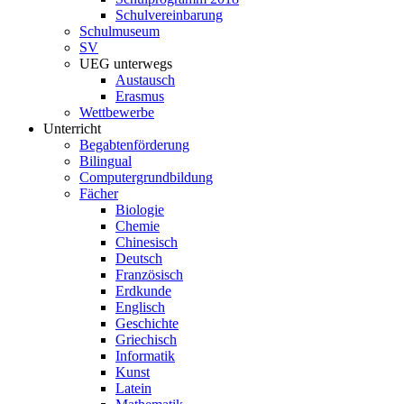
Schulvereinbarung
Schulmuseum
SV
UEG unterwegs
Austausch
Erasmus
Wettbewerbe
Unterricht
Begabtenförderung
Bilingual
Computergrundbildung
Fächer
Biologie
Chemie
Chinesisch
Deutsch
Französisch
Erdkunde
Englisch
Geschichte
Griechisch
Informatik
Kunst
Latein