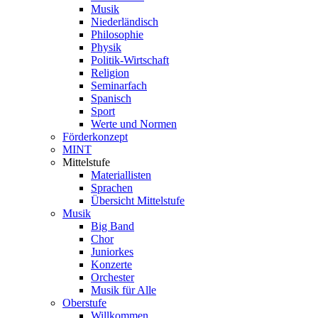
Musik
Niederländisch
Philosophie
Physik
Politik-Wirtschaft
Religion
Seminarfach
Spanisch
Sport
Werte und Normen
Förderkonzept
MINT
Mittelstufe
Materiallisten
Sprachen
Übersicht Mittelstufe
Musik
Big Band
Chor
Juniorkes
Konzerte
Orchester
Musik für Alle
Oberstufe
Willkommen