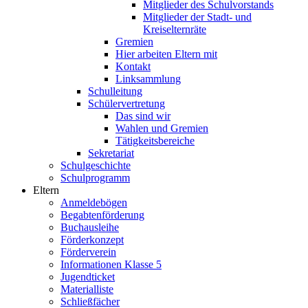
Mitglieder des Schulvorstands
Mitglieder der Stadt- und
Kreiselternräte
Gremien
Hier arbeiten Eltern mit
Kontakt
Linksammlung
Schulleitung
Schülervertretung
Das sind wir
Wahlen und Gremien
Tätigkeitsbereiche
Sekretariat
Schulgeschichte
Schulprogramm
Eltern
Anmeldebögen
Begabtenförderung
Buchausleihe
Förderkonzept
Förderverein
Informationen Klasse 5
Jugendticket
Materialliste
Schließfächer