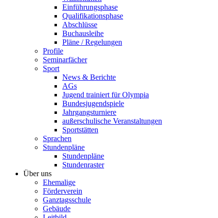
Einführungsphase
Qualifikationsphase
Abschlüsse
Buchausleihe
Pläne / Regelungen
Profile
Seminarfächer
Sport
News & Berichte
AGs
Jugend trainiert für Olympia
Bundesjugendspiele
Jahrgangsturniere
außerschulische Veranstaltungen
Sportstätten
Sprachen
Stundenpläne
Stundenpläne
Stundenraster
Über uns
Ehemalige
Förderverein
Ganztagsschule
Gebäude
Leitbild