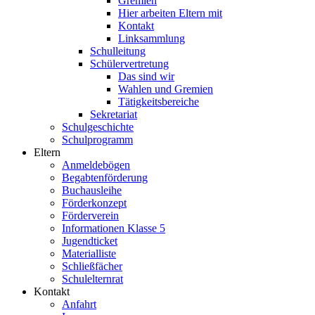
Gremien
Hier arbeiten Eltern mit
Kontakt
Linksammlung
Schulleitung
Schülervertretung
Das sind wir
Wahlen und Gremien
Tätigkeitsbereiche
Sekretariat
Schulgeschichte
Schulprogramm
Eltern
Anmeldebögen
Begabtenförderung
Buchausleihe
Förderkonzept
Förderverein
Informationen Klasse 5
Jugendticket
Materialliste
Schließfächer
Schulelternrat
Kontakt
Anfahrt