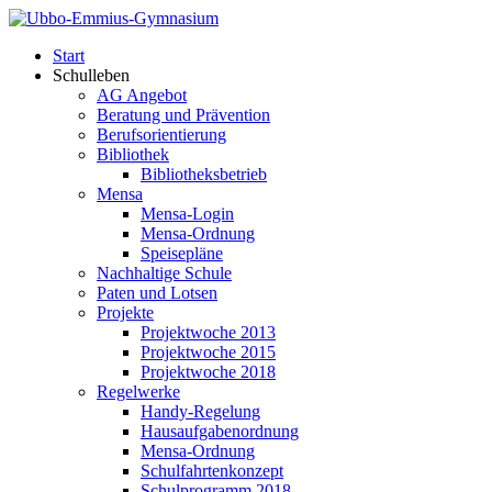
Start
Schulleben
AG Angebot
Beratung und Prävention
Berufsorientierung
Bibliothek
Bibliotheksbetrieb
Mensa
Mensa-Login
Mensa-Ordnung
Speisepläne
Nachhaltige Schule
Paten und Lotsen
Projekte
Projektwoche 2013
Projektwoche 2015
Projektwoche 2018
Regelwerke
Handy-Regelung
Hausaufgabenordnung
Mensa-Ordnung
Schulfahrtenkonzept
Schulprogramm 2018