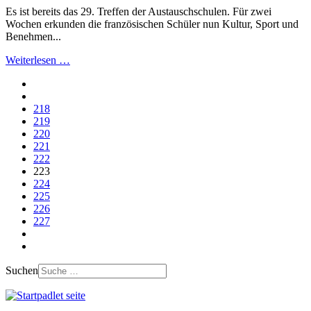
Es ist bereits das 29. Treffen der Austauschschulen. Für zwei
Wochen erkunden die französischen Schüler nun Kultur, Sport und
Benehmen...
Weiterlesen …
218
219
220
221
222
223
224
225
226
227
Suchen