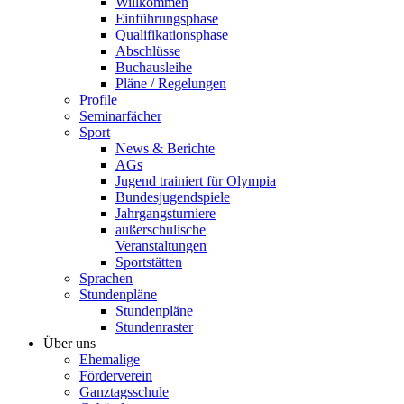
Willkommen
Einführungsphase
Qualifikationsphase
Abschlüsse
Buchausleihe
Pläne / Regelungen
Profile
Seminarfächer
Sport
News & Berichte
AGs
Jugend trainiert für Olympia
Bundesjugendspiele
Jahrgangsturniere
außerschulische
Veranstaltungen
Sportstätten
Sprachen
Stundenpläne
Stundenpläne
Stundenraster
Über uns
Ehemalige
Förderverein
Ganztagsschule