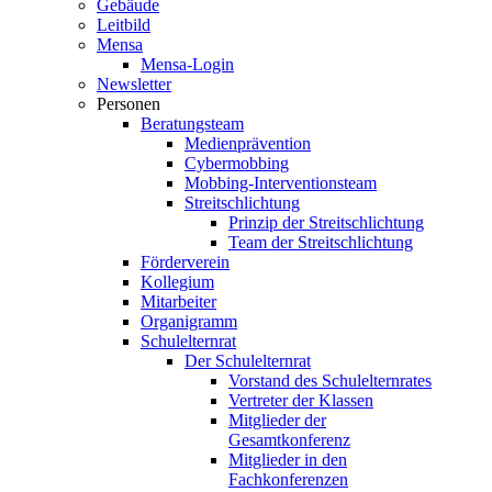
Gebäude
Leitbild
Mensa
Mensa-Login
Newsletter
Personen
Beratungsteam
Medienprävention
Cybermobbing
Mobbing-Interventionsteam
Streitschlichtung
Prinzip der Streitschlichtung
Team der Streitschlichtung
Förderverein
Kollegium
Mitarbeiter
Organigramm
Schulelternrat
Der Schulelternrat
Vorstand des Schulelternrates
Vertreter der Klassen
Mitglieder der
Gesamtkonferenz
Mitglieder in den
Fachkonferenzen