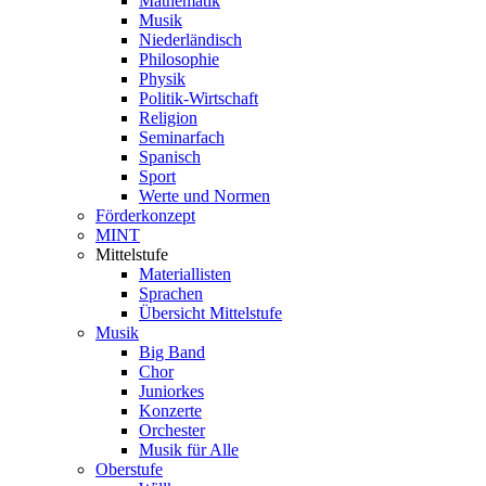
Mathematik
Musik
Niederländisch
Philosophie
Physik
Politik-Wirtschaft
Religion
Seminarfach
Spanisch
Sport
Werte und Normen
Förderkonzept
MINT
Mittelstufe
Materiallisten
Sprachen
Übersicht Mittelstufe
Musik
Big Band
Chor
Juniorkes
Konzerte
Orchester
Musik für Alle
Oberstufe