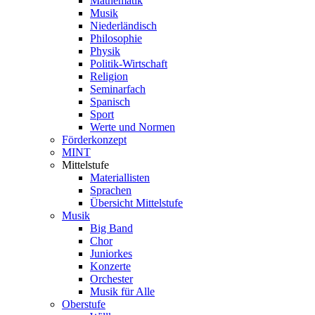
Mathematik
Musik
Niederländisch
Philosophie
Physik
Politik-Wirtschaft
Religion
Seminarfach
Spanisch
Sport
Werte und Normen
Förderkonzept
MINT
Mittelstufe
Materiallisten
Sprachen
Übersicht Mittelstufe
Musik
Big Band
Chor
Juniorkes
Konzerte
Orchester
Musik für Alle
Oberstufe