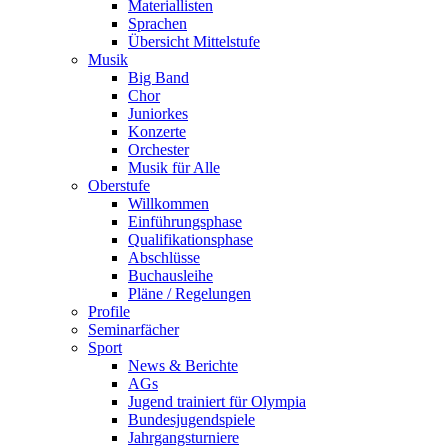
Materiallisten
Sprachen
Übersicht Mittelstufe
Musik
Big Band
Chor
Juniorkes
Konzerte
Orchester
Musik für Alle
Oberstufe
Willkommen
Einführungsphase
Qualifikationsphase
Abschlüsse
Buchausleihe
Pläne / Regelungen
Profile
Seminarfächer
Sport
News & Berichte
AGs
Jugend trainiert für Olympia
Bundesjugendspiele
Jahrgangsturniere