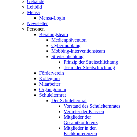
Gebäude
Leitbild
Mensa
Mensa-Login
Newsletter
Personen
Beratungsteam
Medienprävention
Cybermobbing
Mobbing-Interventionsteam
Streitschlichtung
Prinzip der Streitschlichtung
Team der Streitschlichtung
Förderverein
Kollegium
Mitarbeiter
Organigramm
Schulelternrat
Der Schulelternrat
Vorstand des Schulelternrates
Vertreter der Klassen
Mitglieder der
Gesamtkonferenz
Mitglieder in den
Fachkonferenzen