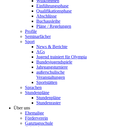
Willkommen
Einführungsphase
Qualifikationsphase
Abschlüsse
Buchausleihe
Pläne / Regelungen
Profile
Seminarfächer
Sport
News & Berichte
AGs
Jugend trainiert für Olympia
Bundesjugendspiele
Jahrgangsturniere
außerschulische
Veranstaltungen
Sportstätten
Sprachen
Stundenpläne
Stundenpläne
Stundenraster
Über uns
Ehemalige
Förderverein
Ganztagsschule