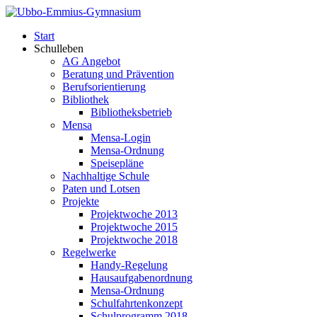
Start
Schulleben
AG Angebot
Beratung und Prävention
Berufsorientierung
Bibliothek
Bibliotheksbetrieb
Mensa
Mensa-Login
Mensa-Ordnung
Speisepläne
Nachhaltige Schule
Paten und Lotsen
Projekte
Projektwoche 2013
Projektwoche 2015
Projektwoche 2018
Regelwerke
Handy-Regelung
Hausaufgabenordnung
Mensa-Ordnung
Schulfahrtenkonzept
Schulprogramm 2018