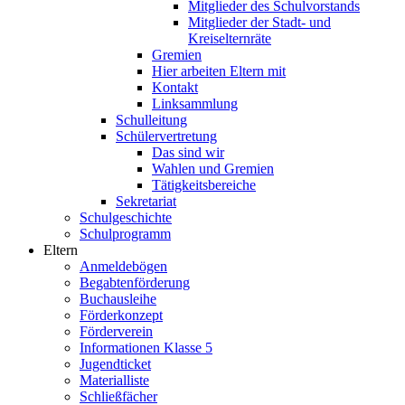
Mitglieder des Schulvorstands
Mitglieder der Stadt- und
Kreiselternräte
Gremien
Hier arbeiten Eltern mit
Kontakt
Linksammlung
Schulleitung
Schülervertretung
Das sind wir
Wahlen und Gremien
Tätigkeitsbereiche
Sekretariat
Schulgeschichte
Schulprogramm
Eltern
Anmeldebögen
Begabtenförderung
Buchausleihe
Förderkonzept
Förderverein
Informationen Klasse 5
Jugendticket
Materialliste
Schließfächer