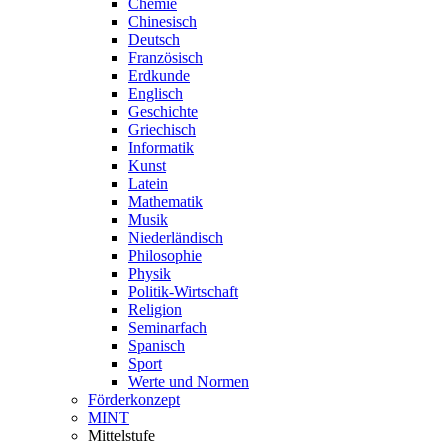
Chemie
Chinesisch
Deutsch
Französisch
Erdkunde
Englisch
Geschichte
Griechisch
Informatik
Kunst
Latein
Mathematik
Musik
Niederländisch
Philosophie
Physik
Politik-Wirtschaft
Religion
Seminarfach
Spanisch
Sport
Werte und Normen
Förderkonzept
MINT
Mittelstufe