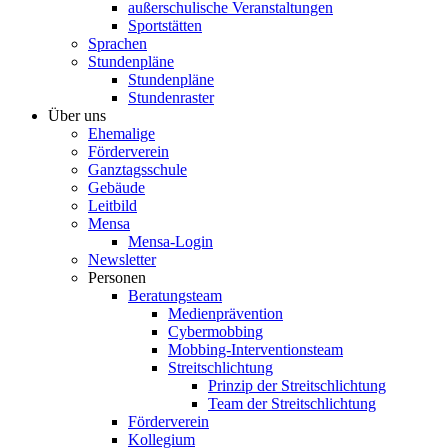
außerschulische Veranstaltungen
Sportstätten
Sprachen
Stundenpläne
Stundenpläne
Stundenraster
Über uns
Ehemalige
Förderverein
Ganztagsschule
Gebäude
Leitbild
Mensa
Mensa-Login
Newsletter
Personen
Beratungsteam
Medienprävention
Cybermobbing
Mobbing-Interventionsteam
Streitschlichtung
Prinzip der Streitschlichtung
Team der Streitschlichtung
Förderverein
Kollegium