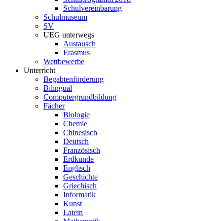
Schulvereinbarung
Schulmuseum
SV
UEG unterwegs
Austausch
Erasmus
Wettbewerbe
Unterricht
Begabtenförderung
Bilingual
Computergrundbildung
Fächer
Biologie
Chemie
Chinesisch
Deutsch
Französisch
Erdkunde
Englisch
Geschichte
Griechisch
Informatik
Kunst
Latein