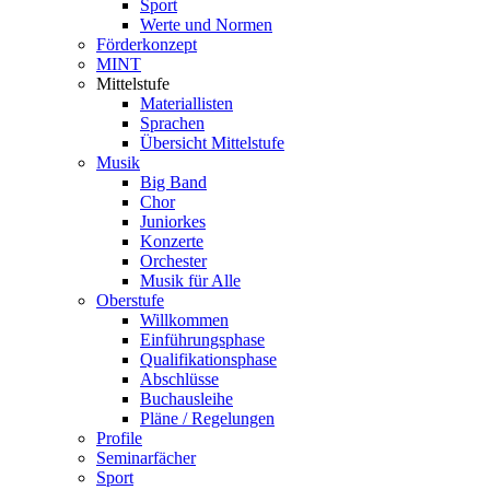
Sport
Werte und Normen
Förderkonzept
MINT
Mittelstufe
Materiallisten
Sprachen
Übersicht Mittelstufe
Musik
Big Band
Chor
Juniorkes
Konzerte
Orchester
Musik für Alle
Oberstufe
Willkommen
Einführungsphase
Qualifikationsphase
Abschlüsse
Buchausleihe
Pläne / Regelungen
Profile
Seminarfächer
Sport