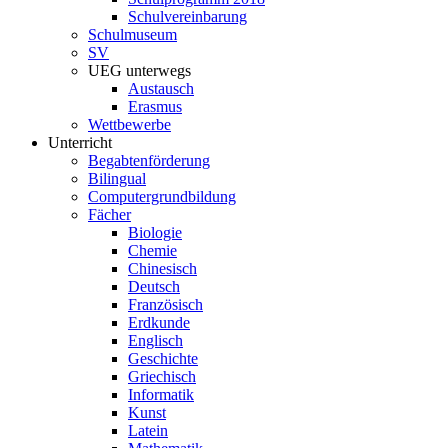
Schulvereinbarung
Schulmuseum
SV
UEG unterwegs
Austausch
Erasmus
Wettbewerbe
Unterricht
Begabtenförderung
Bilingual
Computergrundbildung
Fächer
Biologie
Chemie
Chinesisch
Deutsch
Französisch
Erdkunde
Englisch
Geschichte
Griechisch
Informatik
Kunst
Latein