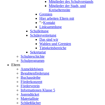
Mitglieder des Schulvorstands
Mitglieder der Stadt- und
Kreiselternräte
Gremien
Hier arbeiten Eltern mit
">
Kontakt
Linksammlung
Schulleitung
Schülervertretung
Das sind wir
Wahlen und Gremien
Tätigkeitsbereiche
Sekretariat
Schulgeschichte
Schulprogramm
Eltern
Anmeldebögen
Begabtenförderung
Buchausleihe
Förderkonzept
Förderverein
Informationen Klasse 5
Jugendticket
Materialliste
Schließfächer