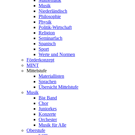
Mathematik
Musik
Niederländisch
Philosophie
Physik
Politik-Wirtschaft
Religion
Seminarfach
Spanisch
Sport
Werte und Normen
Förderkonzept
MINT
Mittelstufe
Materiallisten
Sprachen
Übersicht Mittelstufe
Musik
Big Band
Chor
Juniorkes
Konzerte
Orchester
Musik für Alle
Oberstufe