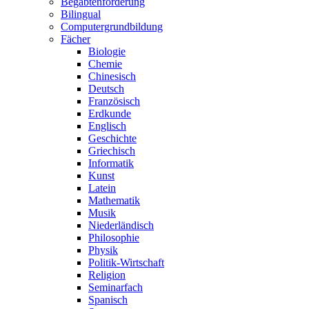
Begabtenförderung
Bilingual
Computergrundbildung
Fächer
Biologie
Chemie
Chinesisch
Deutsch
Französisch
Erdkunde
Englisch
Geschichte
Griechisch
Informatik
Kunst
Latein
Mathematik
Musik
Niederländisch
Philosophie
Physik
Politik-Wirtschaft
Religion
Seminarfach
Spanisch