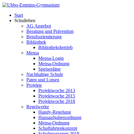
Start
Schulleben
AG Angebot
Beratung und Prävention
Berufsorientierung
Bibliothek
Bibliotheksbetrieb
Mensa
Mensa-Login
Mensa-Ordnung
Speisepläne
Nachhaltige Schule
Paten und Lotsen
Projekte
Projektwoche 2013
Projektwoche 2015
Projektwoche 2018
Regelwerke
Handy-Regelung
Hausaufgabenordnung
Mensa-Ordnung
Schulfahrtenkonzept
Schulprogramm 2018