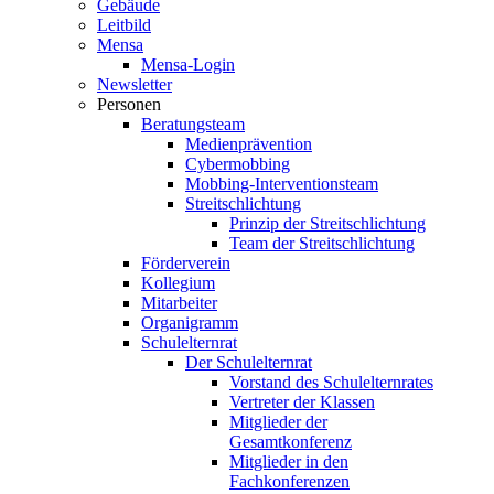
Gebäude
Leitbild
Mensa
Mensa-Login
Newsletter
Personen
Beratungsteam
Medienprävention
Cybermobbing
Mobbing-Interventionsteam
Streitschlichtung
Prinzip der Streitschlichtung
Team der Streitschlichtung
Förderverein
Kollegium
Mitarbeiter
Organigramm
Schulelternrat
Der Schulelternrat
Vorstand des Schulelternrates
Vertreter der Klassen
Mitglieder der
Gesamtkonferenz
Mitglieder in den
Fachkonferenzen