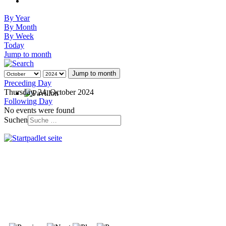
By Year
By Month
By Week
Today
Jump to month
Jump to month
Preceding Day
Thursday, 24. October 2024
Following Day
No events were found
Suchen