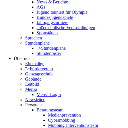
News & Berichte
AGs
Jugend trainiert für Olympia
Bundesjugendspiele
Jahrgangsturniere
außerschulische Veranstaltungen
Sportstätten
Sprachen
Stundenpläne
">
Stundenpläne
Stundenraster
Über uns
Ehemalige
">
Förderverein
Ganztagsschule
Gebäude
Leitbild
Mensa
Mensa-Login
Newsletter
Personen
Beratungsteam
Medienprävention
Cybermobbing
Mobbing-Interventionsteam