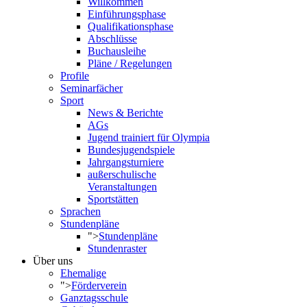
Willkommen
Einführungsphase
Qualifikationsphase
Abschlüsse
Buchausleihe
Pläne / Regelungen
Profile
Seminarfächer
Sport
News & Berichte
AGs
Jugend trainiert für Olympia
Bundesjugendspiele
Jahrgangsturniere
außerschulische
Veranstaltungen
Sportstätten
Sprachen
Stundenpläne
">
Stundenpläne
Stundenraster
Über uns
Ehemalige
">
Förderverein
Ganztagsschule