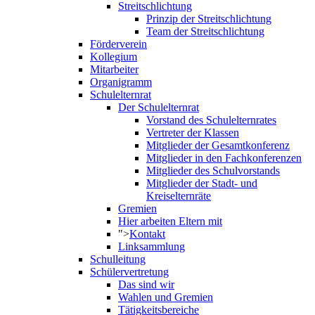
Streitschlichtung
Prinzip der Streitschlichtung
Team der Streitschlichtung
Förderverein
Kollegium
Mitarbeiter
Organigramm
Schulelternrat
Der Schulelternrat
Vorstand des Schulelternrates
Vertreter der Klassen
Mitglieder der Gesamtkonferenz
Mitglieder in den Fachkonferenzen
Mitglieder des Schulvorstands
Mitglieder der Stadt- und
Kreiselternräte
Gremien
Hier arbeiten Eltern mit
">
Kontakt
Linksammlung
Schulleitung
Schülervertretung
Das sind wir
Wahlen und Gremien
Tätigkeitsbereiche