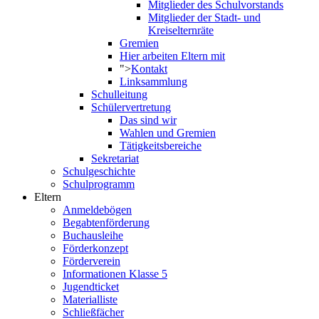
Mitglieder des Schulvorstands
Mitglieder der Stadt- und
Kreiselternräte
Gremien
Hier arbeiten Eltern mit
">
Kontakt
Linksammlung
Schulleitung
Schülervertretung
Das sind wir
Wahlen und Gremien
Tätigkeitsbereiche
Sekretariat
Schulgeschichte
Schulprogramm
Eltern
Anmeldebögen
Begabtenförderung
Buchausleihe
Förderkonzept
Förderverein
Informationen Klasse 5
Jugendticket
Materialliste
Schließfächer