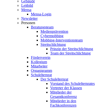
Gebäude
Leitbild
Mensa
Mensa-Login
Newsletter
Personen
Beratungsteam
Medienprävention
Cybermobbing
Mobbing-Interventionsteam
Streitschlichtung
Prinzip der Streitschlichtung
Team der Streitschlichtung
Förderverein
Kollegium
Mitarbeiter
Organigramm
Schulelternrat
Der Schulelternrat
Vorstand des Schulelternrates
Vertreter der Klassen
Mitglieder der
Gesamtkonferenz
Mitglieder in den
Fachkonferenzen