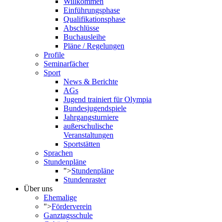
Willkommen
Einführungsphase
Qualifikationsphase
Abschlüsse
Buchausleihe
Pläne / Regelungen
Profile
Seminarfächer
Sport
News & Berichte
AGs
Jugend trainiert für Olympia
Bundesjugendspiele
Jahrgangsturniere
außerschulische
Veranstaltungen
Sportstätten
Sprachen
Stundenpläne
">
Stundenpläne
Stundenraster
Über uns
Ehemalige
">
Förderverein
Ganztagsschule