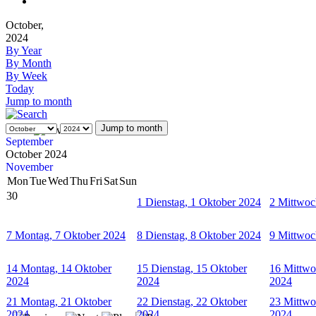
October,
2024
By Year
By Month
By Week
Today
Jump to month
Jump to month
September
October 2024
November
Mon
Tue
Wed
Thu
Fri
Sat
Sun
30
1
Dienstag, 1 Oktober 2024
2
Mittwoc
7
Montag, 7 Oktober 2024
8
Dienstag, 8 Oktober 2024
9
Mittwoc
14
Montag, 14 Oktober
15
Dienstag, 15 Oktober
16
Mittwo
2024
2024
2024
21
Montag, 21 Oktober
22
Dienstag, 22 Oktober
23
Mittwo
2024
2024
2024