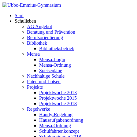
Start
Schulleben
AG Angebot
Beratung und Prävention
Berufsorientierung
Bibliothek
Bibliotheksbetrieb
Mensa
Mensa-Login
Mensa-Ordnung
Speisepläne
Nachhaltige Schule
Paten und Lotsen
Projekte
Projektwoche 2013
Projektwoche 2015
Projektwoche 2018
Regelwerke
Handy-Regelung
Hausaufgabenordnung
Mensa-Ordnung
Schulfahrtenkonzept
Schulprogramm 2018