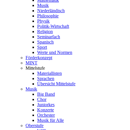
Mathematik
Musik
Niederländisch
Philosophie
Physik
Politik-Wirtschaft
Religion
Seminarfach
Spanisch
Sport
Werte und Normen
Förderkonzept
MINT
Mittelstufe
Materiallisten
Sprachen
Übersicht Mittelstufe
Musik
Big Band
Chor
Juniorkes
Konzerte
Orchester
Musik für Alle
Oberstufe