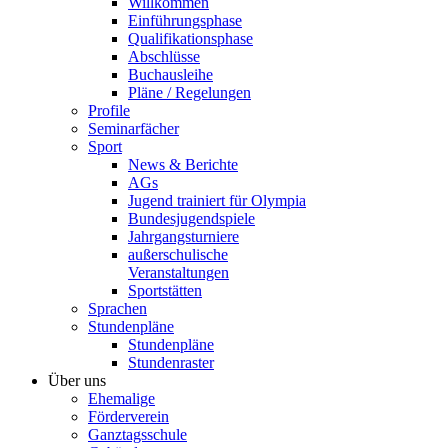
Willkommen
Einführungsphase
Qualifikationsphase
Abschlüsse
Buchausleihe
Pläne / Regelungen
Profile
Seminarfächer
Sport
News & Berichte
AGs
Jugend trainiert für Olympia
Bundesjugendspiele
Jahrgangsturniere
außerschulische
Veranstaltungen
Sportstätten
Sprachen
Stundenpläne
Stundenpläne
Stundenraster
Über uns
Ehemalige
Förderverein
Ganztagsschule