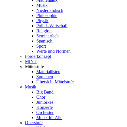
Mathematik
Musik
Niederländisch
Philosophie
Physik
Politik-Wirtschaft
Religion
Seminarfach
Spanisch
Sport
Werte und Normen
Förderkonzept
MINT
Mittelstufe
Materiallisten
Sprachen
Übersicht Mittelstufe
Musik
Big Band
Chor
Juniorkes
Konzerte
Orchester
Musik für Alle
Oberstufe