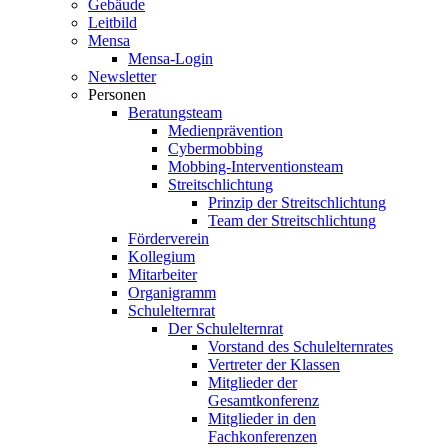
Gebäude
Leitbild
Mensa
Mensa-Login
Newsletter
Personen
Beratungsteam
Medienprävention
Cybermobbing
Mobbing-Interventionsteam
Streitschlichtung
Prinzip der Streitschlichtung
Team der Streitschlichtung
Förderverein
Kollegium
Mitarbeiter
Organigramm
Schulelternrat
Der Schulelternrat
Vorstand des Schulelternrates
Vertreter der Klassen
Mitglieder der
Gesamtkonferenz
Mitglieder in den
Fachkonferenzen