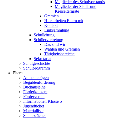
Mitglieder des Schulvorstands
Mitglieder der Stadt- und
Kreiselternräte
Gremien
Hier arbeiten Eltern mit
Kontakt
Linksammlung
Schulleitung
Schülervertretung
Das sind wir
Wahlen und Gremien
Tätigkeitsbereiche
Sekretariat
Schulgeschichte
Schulprogramm
Eltern
Anmeldebögen
Begabtenförderung
Buchausleihe
Förderkonzept
Förderverein
Informationen Klasse 5
Jugendticket
Materialliste
Schließfächer