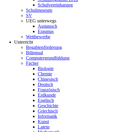
Schulvereinbarung
Schulmuseum
SV
UEG unterwegs
Austausch
Erasmus
Wettbewerbe
Unterricht
Begabtenförderung
Bilingual
Computergrundbildung
Fächer
Biologie
Chemie
Chinesisch
Deutsch
Französisch
Erdkunde
Englisch
Geschichte
Griechisch
Informatik
Kunst
Latein