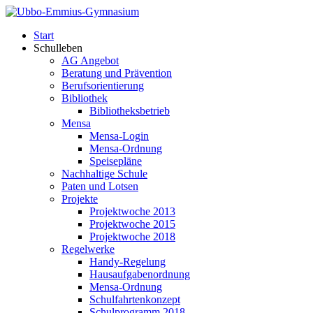
Start
Schulleben
AG Angebot
Beratung und Prävention
Berufsorientierung
Bibliothek
Bibliotheksbetrieb
Mensa
Mensa-Login
Mensa-Ordnung
Speisepläne
Nachhaltige Schule
Paten und Lotsen
Projekte
Projektwoche 2013
Projektwoche 2015
Projektwoche 2018
Regelwerke
Handy-Regelung
Hausaufgabenordnung
Mensa-Ordnung
Schulfahrtenkonzept
Schulprogramm 2018