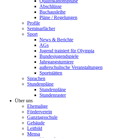
Qualifikationsphase
Abschlüsse
Buchausleihe
Pläne / Regelungen
Profile
Seminarfächer
Sport
News & Berichte
AGs
Jugend trainiert für Olympia
Bundesjugendspiele
Jahrgangsturniere
außerschulische Veranstaltungen
Sportstätten
Sprachen
Stundenpläne
Stundenpläne
Stundenraster
Über uns
Ehemalige
Förderverein
Ganztagsschule
Gebäude
Leitbild
Mensa