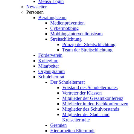
Mensa-Login
Newsletter
Personen
Beratungsteam
Medienprävention
Cybermobbing
Mobbing-Interventionsteam
Streitschlichtung
Prinzip der Streitschlichtung
Team der Streitschlichtung
Förderverein
Kollegium
Mitarbeiter
Organigramm
Schulelternrat
Der Schulelternrat
Vorstand des Schulelternrates
Vertreter der Klassen
Mitglieder der Gesamtkonferenz
Mitglieder in den Fachkonferenzen
Mitglieder des Schulvorstands
Mitglieder der Stadt- und
Kreiselternräte
Gremien
Hier arbeiten Eltern mit