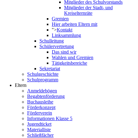
Mitglieder des Schulvorstands
Mitglieder der Stadt- und
Kreiselternräte
Gremien
Hier arbeiten Eltern mit
">
Kontakt
Linksammlung
Schulleitung
Schülervertretung
Das sind wir
Wahlen und Gremien
Tätigkeitsbereiche
Sekretariat
Schulgeschichte
Schulprogramm
Eltern
Anmeldebögen
Begabtenförderung
Buchausleihe
Förderkonzept
Förderverein
Informationen Klasse 5
Jugendticket
Materialliste
Schließfächer