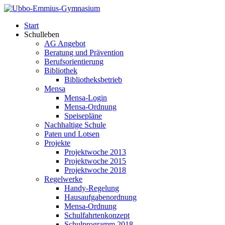
Start
Schulleben
AG Angebot
Beratung und Prävention
Berufsorientierung
Bibliothek
Bibliotheksbetrieb
Mensa
Mensa-Login
Mensa-Ordnung
Speisepläne
Nachhaltige Schule
Paten und Lotsen
Projekte
Projektwoche 2013
Projektwoche 2015
Projektwoche 2018
Regelwerke
Handy-Regelung
Hausaufgabenordnung
Mensa-Ordnung
Schulfahrtenkonzept
Schulprogramm 2018