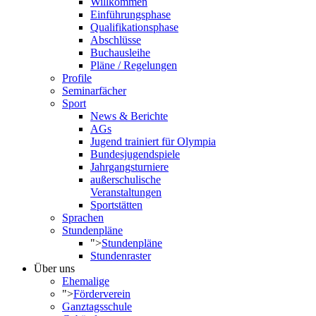
Willkommen
Einführungsphase
Qualifikationsphase
Abschlüsse
Buchausleihe
Pläne / Regelungen
Profile
Seminarfächer
Sport
News & Berichte
AGs
Jugend trainiert für Olympia
Bundesjugendspiele
Jahrgangsturniere
außerschulische
Veranstaltungen
Sportstätten
Sprachen
Stundenpläne
">
Stundenpläne
Stundenraster
Über uns
Ehemalige
">
Förderverein
Ganztagsschule