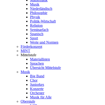
Mathematik
Musik
Niederländisch
Philosophie
Physik
Politik-Wirtschaft
Religion
Seminarfach
Spanisch
Sport
Werte und Normen
Förderkonzept
MINT
Mittelstufe
Materiallisten
Sprachen
Übersicht Mittelstufe
Musik
Big Band
Chor
Juniorkes
Konzerte
Orchester
Musik für Alle
Oberstufe