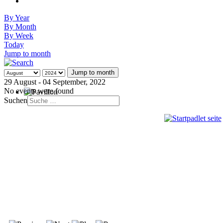
By Year
By Month
By Week
Today
Jump to month
Jump to month
29 August - 04 September, 2022
No events were found
Suchen