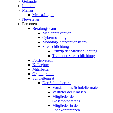
Gebäude
Leitbild
Mensa
Mensa-Login
Newsletter
Personen
Beratungsteam
Medienprävention
Cybermobbing
Mobbing-Interventionsteam
Streitschlichtung
Prinzip der Streitschlichtung
Team der Streitschlichtung
Förderverein
Kollegium
Mitarbeiter
Organigramm
Schulelternrat
Der Schulelternrat
Vorstand des Schulelternrates
Vertreter der Klassen
Mitglieder der
Gesamtkonferenz
Mitglieder in den
Fachkonferenzen