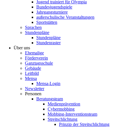
Jugend trainiert für Olympia
Bundesjugendspiele
Jahrgangsturniere
außerschulische Veranstaltungen
Sportstätten
Sprachen
Stundenpläne
Stundenpläne
Stundenraster
Über uns
Ehemalige
Förderverein
Ganztagsschule
Gebäude
Leitbild
Mensa
Mensa-Login
Newsletter
Personen
Beratungsteam
Medienprävention
Cybermobbing
Mobbing-Interventionsteam
Streitschlichtung
Prinzip der Streitschlichtung