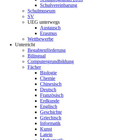
Schulvereinbarung
Schulmuseum
SV
UEG unterwegs
Austausch
Erasmus
Wettbewerbe
Unterricht
Begabtenförderung
Bilingual
Computergrundbildung
Fächer
Biologie
Chemie
Chinesisch
Deutsch
Französisch
Erdkunde
Englisch
Geschichte
Griechisch
Informatik
Kunst
Latein