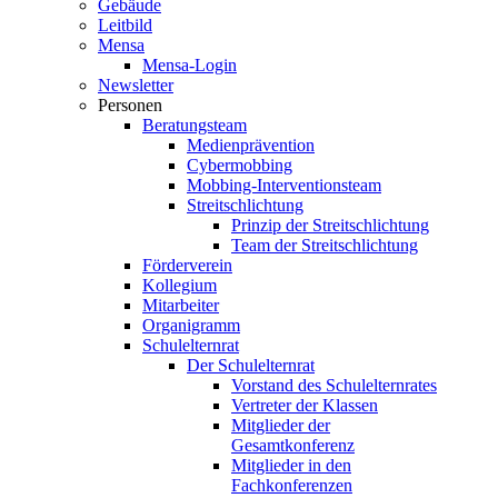
Gebäude
Leitbild
Mensa
Mensa-Login
Newsletter
Personen
Beratungsteam
Medienprävention
Cybermobbing
Mobbing-Interventionsteam
Streitschlichtung
Prinzip der Streitschlichtung
Team der Streitschlichtung
Förderverein
Kollegium
Mitarbeiter
Organigramm
Schulelternrat
Der Schulelternrat
Vorstand des Schulelternrates
Vertreter der Klassen
Mitglieder der
Gesamtkonferenz
Mitglieder in den
Fachkonferenzen