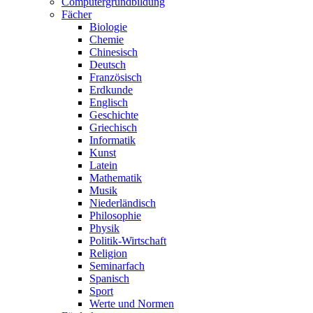
Computergrundbildung
Fächer
Biologie
Chemie
Chinesisch
Deutsch
Französisch
Erdkunde
Englisch
Geschichte
Griechisch
Informatik
Kunst
Latein
Mathematik
Musik
Niederländisch
Philosophie
Physik
Politik-Wirtschaft
Religion
Seminarfach
Spanisch
Sport
Werte und Normen