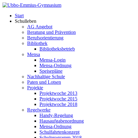
Start
Schulleben
AG Angebot
Beratung und Prävention
Berufsorientierung
Bibliothek
Bibliotheksbetrieb
Mensa
Mensa-Login
Mensa-Ordnung
Speisepläne
Nachhaltige Schule
Paten und Lotsen
Projekte
Projektwoche 2013
Projektwoche 2015
Projektwoche 2018
Regelwerke
Handy-Regelung
Hausaufgabenordnung
Mensa-Ordnung
Schulfahrtenkonzept
Schulprogramm 2018