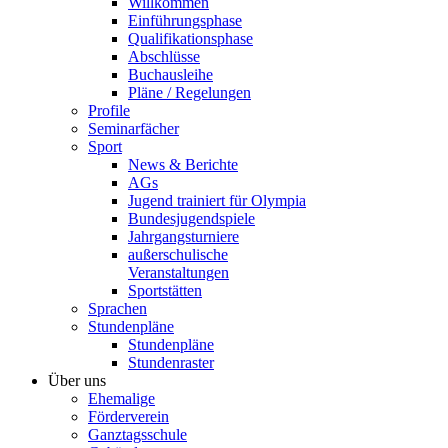
Willkommen
Einführungsphase
Qualifikationsphase
Abschlüsse
Buchausleihe
Pläne / Regelungen
Profile
Seminarfächer
Sport
News & Berichte
AGs
Jugend trainiert für Olympia
Bundesjugendspiele
Jahrgangsturniere
außerschulische
Veranstaltungen
Sportstätten
Sprachen
Stundenpläne
Stundenpläne
Stundenraster
Über uns
Ehemalige
Förderverein
Ganztagsschule