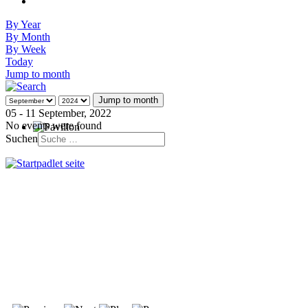
By Year
By Month
By Week
Today
Jump to month
Jump to month
05 - 11 September, 2022
No events were found
Suchen