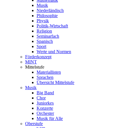
Mathematik
Musik
Niederländisch
Philosophie
Physik
Politik-Wirtschaft
Religion
Seminarfach
Spanisch
Sport
Werte und Normen
Förderkonzept
MINT
Mittelstufe
Materiallisten
Sprachen
Übersicht Mittelstufe
Musik
Big Band
Chor
Juniorkes
Konzerte
Orchester
Musik für Alle
Oberstufe