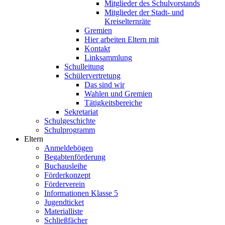
Mitglieder des Schulvorstands
Mitglieder der Stadt- und
Kreiselternräte
Gremien
Hier arbeiten Eltern mit
Kontakt
Linksammlung
Schulleitung
Schülervertretung
Das sind wir
Wahlen und Gremien
Tätigkeitsbereiche
Sekretariat
Schulgeschichte
Schulprogramm
Eltern
Anmeldebögen
Begabtenförderung
Buchausleihe
Förderkonzept
Förderverein
Informationen Klasse 5
Jugendticket
Materialliste
Schließfächer