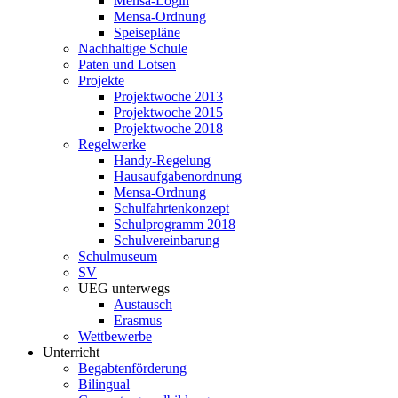
Mensa-Login
Mensa-Ordnung
Speisepläne
Nachhaltige Schule
Paten und Lotsen
Projekte
Projektwoche 2013
Projektwoche 2015
Projektwoche 2018
Regelwerke
Handy-Regelung
Hausaufgabenordnung
Mensa-Ordnung
Schulfahrtenkonzept
Schulprogramm 2018
Schulvereinbarung
Schulmuseum
SV
UEG unterwegs
Austausch
Erasmus
Wettbewerbe
Unterricht
Begabtenförderung
Bilingual