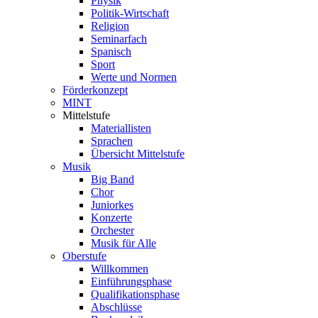
Physik
Politik-Wirtschaft
Religion
Seminarfach
Spanisch
Sport
Werte und Normen
Förderkonzept
MINT
Mittelstufe
Materiallisten
Sprachen
Übersicht Mittelstufe
Musik
Big Band
Chor
Juniorkes
Konzerte
Orchester
Musik für Alle
Oberstufe
Willkommen
Einführungsphase
Qualifikationsphase
Abschlüsse