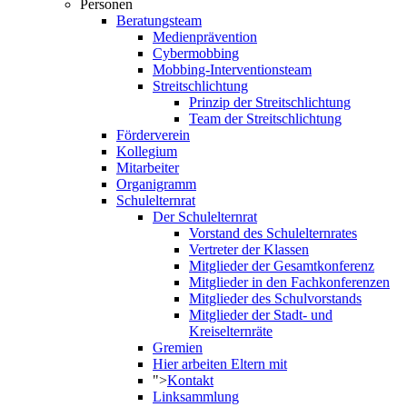
Personen
Beratungsteam
Medienprävention
Cybermobbing
Mobbing-Interventionsteam
Streitschlichtung
Prinzip der Streitschlichtung
Team der Streitschlichtung
Förderverein
Kollegium
Mitarbeiter
Organigramm
Schulelternrat
Der Schulelternrat
Vorstand des Schulelternrates
Vertreter der Klassen
Mitglieder der Gesamtkonferenz
Mitglieder in den Fachkonferenzen
Mitglieder des Schulvorstands
Mitglieder der Stadt- und
Kreiselternräte
Gremien
Hier arbeiten Eltern mit
">
Kontakt
Linksammlung