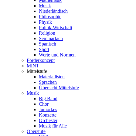
Mathematik
Musik
Niederländisch
Philosophie
Physik
Politik-Wirtschaft
Religion
Seminarfach
Spanisch
Sport
Werte und Normen
Förderkonzept
MINT
Mittelstufe
Materiallisten
Sprachen
Übersicht Mittelstufe
Musik
Big Band
Chor
Juniorkes
Konzerte
Orchester
Musik für Alle
Oberstufe