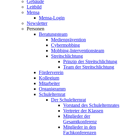
Gebäude
Leitbild
Mensa
Mensa-Login
Newsletter
Personen
Beratungsteam
Medienprävention
Cybermobbing
Mobbing-Interventionsteam
Streitschlichtung
Prinzip der Streitschlichtung
Team der Streitschlichtung
Förderverein
Kollegium
Mitarbeiter
Organigramm
Schulelternrat
Der Schulelternrat
Vorstand des Schulelternrates
Vertreter der Klassen
Mitglieder der
Gesamtkonferenz
Mitglieder in den
Fachkonferenzen