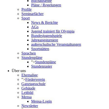
Buchausleihe
Pläne / Regelungen
Profile
Seminarfächer
Sport
News & Berichte
AGs
Jugend trainiert für Olympia
Bundesjugendspiele
Jahrgangsturniere
außerschulische Veranstaltungen
Sportstätten
Sprachen
Stundenpläne
">
Stundenpläne
Stundenraster
Über uns
Ehemalige
">
Förderverein
Ganztagsschule
Gebäude
Leitbild
Mensa
Mensa-Login
Newsletter