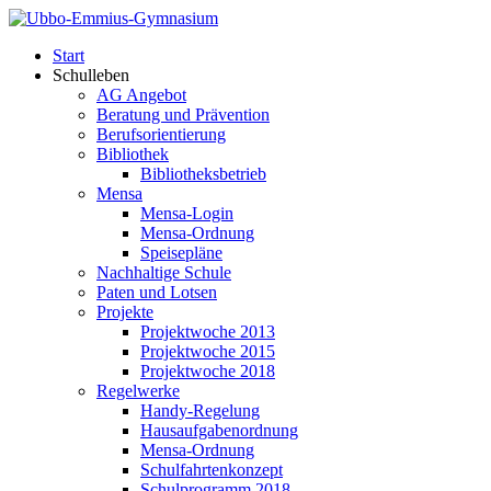
Start
Schulleben
AG Angebot
Beratung und Prävention
Berufsorientierung
Bibliothek
Bibliotheksbetrieb
Mensa
Mensa-Login
Mensa-Ordnung
Speisepläne
Nachhaltige Schule
Paten und Lotsen
Projekte
Projektwoche 2013
Projektwoche 2015
Projektwoche 2018
Regelwerke
Handy-Regelung
Hausaufgabenordnung
Mensa-Ordnung
Schulfahrtenkonzept
Schulprogramm 2018