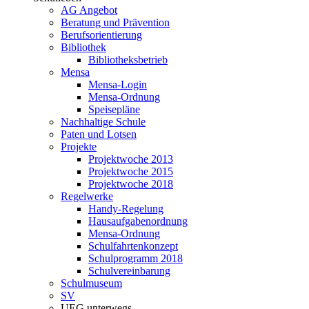
AG Angebot
Beratung und Prävention
Berufsorientierung
Bibliothek
Bibliotheksbetrieb
Mensa
Mensa-Login
Mensa-Ordnung
Speisepläne
Nachhaltige Schule
Paten und Lotsen
Projekte
Projektwoche 2013
Projektwoche 2015
Projektwoche 2018
Regelwerke
Handy-Regelung
Hausaufgabenordnung
Mensa-Ordnung
Schulfahrtenkonzept
Schulprogramm 2018
Schulvereinbarung
Schulmuseum
SV
UEG unterwegs