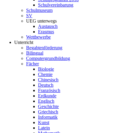
Schulvereinbarung
Schulmuseum
SV
UEG unterwegs
Austausch
Erasmus
Wettbewerbe
Unterricht
Begabtenförderung
Bilingual
Computergrundbildung
Fächer
Biologie
Chemie
Chinesisch
Deutsch
Französisch
Erdkunde
Englisch
Geschichte
Griechisch
Informatik
Kunst
Latein