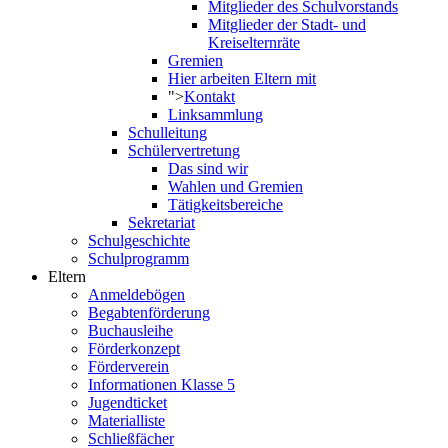
Mitglieder des Schulvorstands
Mitglieder der Stadt- und
Kreiselternräte
Gremien
Hier arbeiten Eltern mit
">
Kontakt
Linksammlung
Schulleitung
Schülervertretung
Das sind wir
Wahlen und Gremien
Tätigkeitsbereiche
Sekretariat
Schulgeschichte
Schulprogramm
Eltern
Anmeldebögen
Begabtenförderung
Buchausleihe
Förderkonzept
Förderverein
Informationen Klasse 5
Jugendticket
Materialliste
Schließfächer