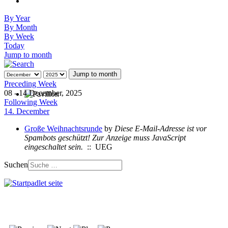
By Year
By Month
By Week
Today
Jump to month
Jump to month
Preceding Week
08 - 14 December, 2025
Following Week
14. December
Große Weihnachtsrunde
by
Diese E-Mail-Adresse ist vor
Spambots geschützt! Zur Anzeige muss JavaScript
eingeschaltet sein.
:: UEG
Suchen