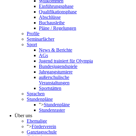
Willkommen
Einführungsphase
Qualifikationsphase
Abschlüsse
Buchausleihe
Pläne / Regelungen
Profile
Seminarfächer
Sport
News & Berichte
AGs
Jugend trainiert für Olympia
Bundesjugendspiele
Jahrgangsturniere
außerschulische
Veranstaltungen
Sportstätten
Sprachen
Stundenpläne
">
Stundenpläne
Stundenraster
Über uns
Ehemalige
">
Förderverein
Ganztagsschule