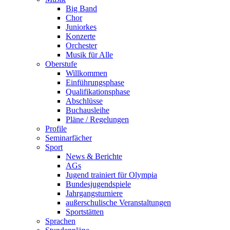
Big Band
Chor
Juniorkes
Konzerte
Orchester
Musik für Alle
Oberstufe
Willkommen
Einführungsphase
Qualifikationsphase
Abschlüsse
Buchausleihe
Pläne / Regelungen
Profile
Seminarfächer
Sport
News & Berichte
AGs
Jugend trainiert für Olympia
Bundesjugendspiele
Jahrgangsturniere
außerschulische Veranstaltungen
Sportstätten
Sprachen