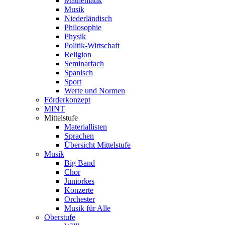
Mathematik
Musik
Niederländisch
Philosophie
Physik
Politik-Wirtschaft
Religion
Seminarfach
Spanisch
Sport
Werte und Normen
Förderkonzept
MINT
Mittelstufe
Materiallisten
Sprachen
Übersicht Mittelstufe
Musik
Big Band
Chor
Juniorkes
Konzerte
Orchester
Musik für Alle
Oberstufe