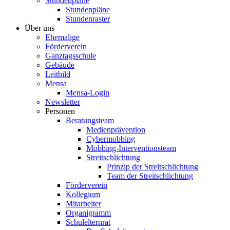
Stundenpläne
Stundenpläne
Stundenraster
Über uns
Ehemalige
Förderverein
Ganztagsschule
Gebäude
Leitbild
Mensa
Mensa-Login
Newsletter
Personen
Beratungsteam
Medienprävention
Cybermobbing
Mobbing-Interventionsteam
Streitschlichtung
Prinzip der Streitschlichtung
Team der Streitschlichtung
Förderverein
Kollegium
Mitarbeiter
Organigramm
Schulelternrat