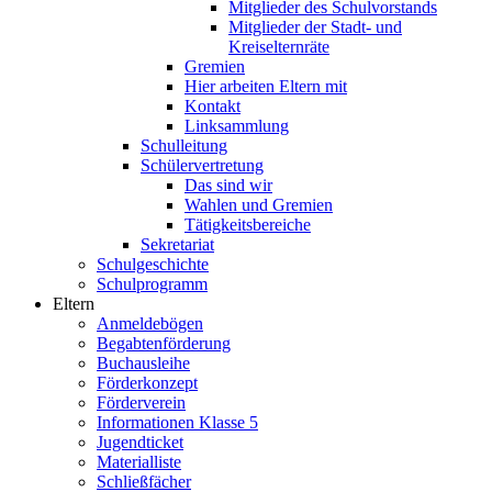
Mitglieder des Schulvorstands
Mitglieder der Stadt- und
Kreiselternräte
Gremien
Hier arbeiten Eltern mit
Kontakt
Linksammlung
Schulleitung
Schülervertretung
Das sind wir
Wahlen und Gremien
Tätigkeitsbereiche
Sekretariat
Schulgeschichte
Schulprogramm
Eltern
Anmeldebögen
Begabtenförderung
Buchausleihe
Förderkonzept
Förderverein
Informationen Klasse 5
Jugendticket
Materialliste
Schließfächer