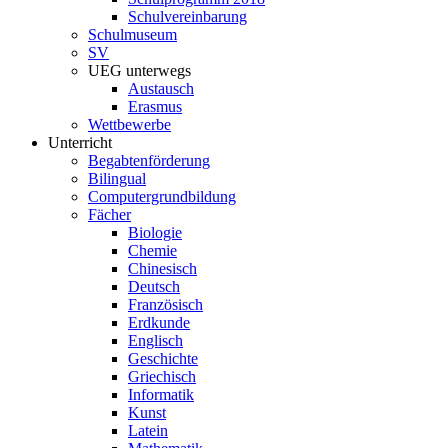
Schulvereinbarung
Schulmuseum
SV
UEG unterwegs
Austausch
Erasmus
Wettbewerbe
Unterricht
Begabtenförderung
Bilingual
Computergrundbildung
Fächer
Biologie
Chemie
Chinesisch
Deutsch
Französisch
Erdkunde
Englisch
Geschichte
Griechisch
Informatik
Kunst
Latein