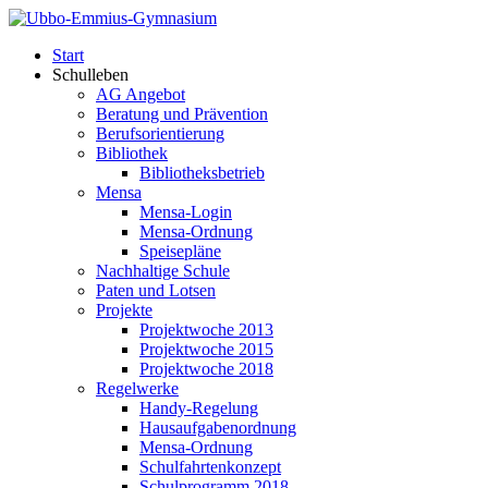
Start
Schulleben
AG Angebot
Beratung und Prävention
Berufsorientierung
Bibliothek
Bibliotheksbetrieb
Mensa
Mensa-Login
Mensa-Ordnung
Speisepläne
Nachhaltige Schule
Paten und Lotsen
Projekte
Projektwoche 2013
Projektwoche 2015
Projektwoche 2018
Regelwerke
Handy-Regelung
Hausaufgabenordnung
Mensa-Ordnung
Schulfahrtenkonzept
Schulprogramm 2018