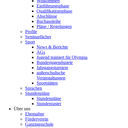
Willkommen
Einführungsphase
Qualifikationsphase
Abschlüsse
Buchausleihe
Pläne / Regelungen
Profile
Seminarfächer
Sport
News & Berichte
AGs
Jugend trainiert für Olympia
Bundesjugendspiele
Jahrgangsturniere
außerschulische
Veranstaltungen
Sportstätten
Sprachen
Stundenpläne
Stundenpläne
Stundenraster
Über uns
Ehemalige
Förderverein
Ganztagsschule