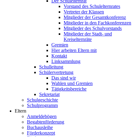
Der Schulelternrat
Vorstand des Schulelternrates
Vertreter der Klassen
Mitglieder der Gesamtkonferenz
Mitglieder in den Fachkonferenzen
Mitglieder des Schulvorstands
Mitglieder der Stadt- und
Kreiselternräte
Gremien
Hier arbeiten Eltern mit
Kontakt
Linksammlung
Schulleitung
Schülervertretung
Das sind wir
Wahlen und Gremien
Tätigkeitsbereiche
Sekretariat
Schulgeschichte
Schulprogramm
Eltern
Anmeldebögen
Begabtenförderung
Buchausleihe
Förderkonzept