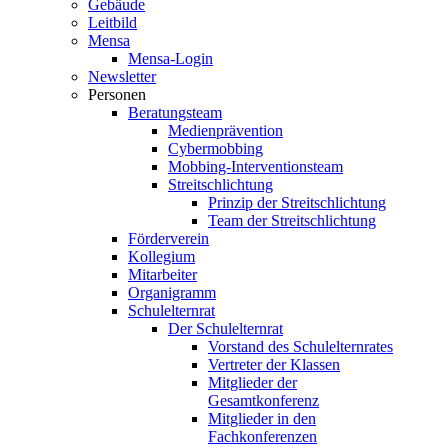
Gebäude
Leitbild
Mensa
Mensa-Login
Newsletter
Personen
Beratungsteam
Medienprävention
Cybermobbing
Mobbing-Interventionsteam
Streitschlichtung
Prinzip der Streitschlichtung
Team der Streitschlichtung
Förderverein
Kollegium
Mitarbeiter
Organigramm
Schulelternrat
Der Schulelternrat
Vorstand des Schulelternrates
Vertreter der Klassen
Mitglieder der
Gesamtkonferenz
Mitglieder in den
Fachkonferenzen