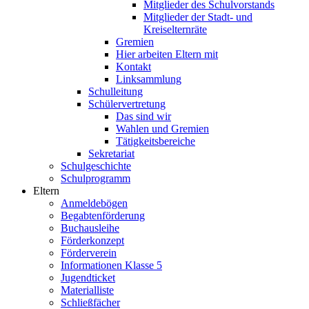
Mitglieder des Schulvorstands
Mitglieder der Stadt- und
Kreiselternräte
Gremien
Hier arbeiten Eltern mit
Kontakt
Linksammlung
Schulleitung
Schülervertretung
Das sind wir
Wahlen und Gremien
Tätigkeitsbereiche
Sekretariat
Schulgeschichte
Schulprogramm
Eltern
Anmeldebögen
Begabtenförderung
Buchausleihe
Förderkonzept
Förderverein
Informationen Klasse 5
Jugendticket
Materialliste
Schließfächer