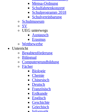
Mensa-Ordnung
Schulfahrtenkonzept
Schulprogramm 2018
Schulvereinbarung
Schulmuseum
SV
UEG unterwegs
Austausch
Erasmus
Wettbewerbe
Unterricht
Begabtenförderung
Bilingual
Computergrundbildung
Fächer
Biologie
Chemie
Chinesisch
Deutsch
Französisch
Erdkunde
Englisch
Geschichte
Griechisch
Informatik