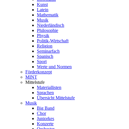
Kunst
Latein
Mathematik
Musik
Niederländisch
Philosophie
Physik
Politik-Wirtschaft
Religion
Seminarfach
Spanisch
Sport
Werte und Normen
Förderkonzept
MINT
Mittelstufe
Materiallisten
Sprachen
Übersicht Mittelstufe
Musik
Big Band
Chor
Juniorkes
Konzerte
Orchester