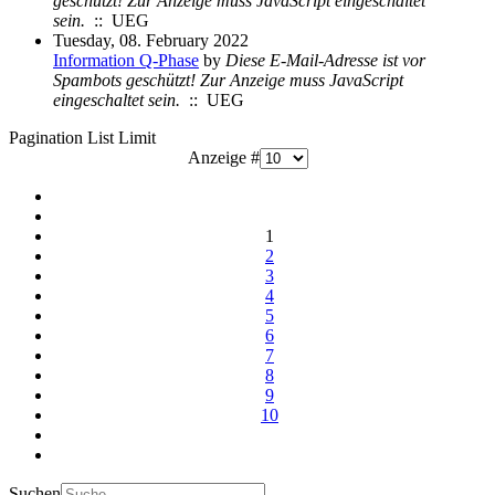
geschützt! Zur Anzeige muss JavaScript eingeschaltet
sein.
:: UEG
Tuesday, 08. February 2022
Information Q-Phase
by
Diese E-Mail-Adresse ist vor
Spambots geschützt! Zur Anzeige muss JavaScript
eingeschaltet sein.
:: UEG
Pagination List Limit
Anzeige #
1
2
3
4
5
6
7
8
9
10
Suchen