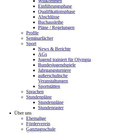
Willkommen
Einführungsphase
Qualifikationsphase
Abschlüsse
Buchausleihe
Pläne / Regelungen
Profile
Seminarfächer
Sport
News & Berichte
AGs
Jugend trainiert für Olympia
Bundesjugendspiele
Jahrgangsturniere
außerschulische
Veranstaltungen
Sportstätten
Sprachen
Stundenpläne
Stundenpläne
Stundenraster
Über uns
Ehemalige
Förderverein
Ganztagsschule