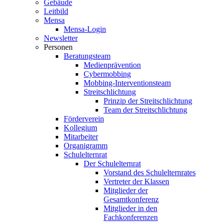
Gebäude
Leitbild
Mensa
Mensa-Login
Newsletter
Personen
Beratungsteam
Medienprävention
Cybermobbing
Mobbing-Interventionsteam
Streitschlichtung
Prinzip der Streitschlichtung
Team der Streitschlichtung
Förderverein
Kollegium
Mitarbeiter
Organigramm
Schulelternrat
Der Schulelternrat
Vorstand des Schulelternrates
Vertreter der Klassen
Mitglieder der
Gesamtkonferenz
Mitglieder in den
Fachkonferenzen