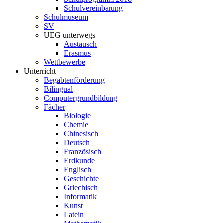
Schulvereinbarung
Schulmuseum
SV
UEG unterwegs
Austausch
Erasmus
Wettbewerbe
Unterricht
Begabtenförderung
Bilingual
Computergrundbildung
Fächer
Biologie
Chemie
Chinesisch
Deutsch
Französisch
Erdkunde
Englisch
Geschichte
Griechisch
Informatik
Kunst
Latein