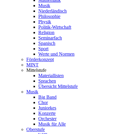
Mathematik
Musik
Niederländisch
Philosophie
Physik
Politik-Wirtschaft
Religion
Seminarfach
Spanisch
Sport
Werte und Normen
Förderkonzept
MINT
Mittelstufe
Materiallisten
Sprachen
Übersicht Mittelstufe
Musik
Big Band
Chor
Juniorkes
Konzerte
Orchester
Musik für Alle
Oberstufe