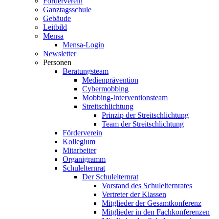
Förderverein
Ganztagsschule
Gebäude
Leitbild
Mensa
Mensa-Login
Newsletter
Personen
Beratungsteam
Medienprävention
Cybermobbing
Mobbing-Interventionsteam
Streitschlichtung
Prinzip der Streitschlichtung
Team der Streitschlichtung
Förderverein
Kollegium
Mitarbeiter
Organigramm
Schulelternrat
Der Schulelternrat
Vorstand des Schulelternrates
Vertreter der Klassen
Mitglieder der Gesamtkonferenz
Mitglieder in den Fachkonferenzen