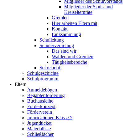
Mitglieder des Schulvorstands
Mitglieder der Stadt- und
Kreiselternräte
Gremien
Hier arbeiten Eltern mit
Kontakt
Linksammlung
Schulleitung
Schülervertretung
Das sind wir
Wahlen und Gremien
Tätigkeitsbereiche
Sekretariat
Schulgeschichte
Schulprogramm
Eltern
Anmeldebögen
Begabtenförderung
Buchausleihe
Förderkonzept
Förderverein
Informationen Klasse 5
Jugendticket
Materialliste
Schließfächer