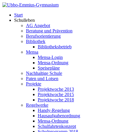
Start
Schulleben
AG Angebot
Beratung und Prävention
Berufsorientierung
Bibliothek
Bibliotheksbetrieb
Mensa
Mensa-Login
Mensa-Ordnung
Speisepläne
Nachhaltige Schule
Paten und Lotsen
Projekte
Projektwoche 2013
Projektwoche 2015
Projektwoche 2018
Regelwerke
Handy-Regelung
Hausaufgabenordnung
Mensa-Ordnung
Schulfahrtenkonzept
Schulprogramm 2018