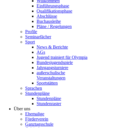
Willkommen
Einführungsphase
Qualifikationsphase
Abschlüsse
Buchausleihe
Pläne / Regelungen
Profile
Seminarfächer
Sport
News & Berichte
AGs
Jugend trainiert für Olympia
Bundesjugendspiele
Jahrgangsturniere
außerschulische
Veranstaltungen
Sportstätten
Sprachen
Stundenpläne
Stundenpläne
Stundenraster
Über uns
Ehemalige
Förderverein
Ganztagsschule