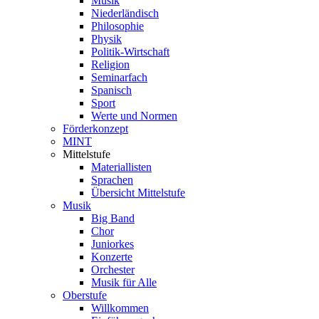
Musik
Niederländisch
Philosophie
Physik
Politik-Wirtschaft
Religion
Seminarfach
Spanisch
Sport
Werte und Normen
Förderkonzept
MINT
Mittelstufe
Materiallisten
Sprachen
Übersicht Mittelstufe
Musik
Big Band
Chor
Juniorkes
Konzerte
Orchester
Musik für Alle
Oberstufe
Willkommen