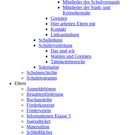
Mitglieder des Schulvorstands
Mitglieder der Stadt- und
Kreiselternräte
Gremien
Hier arbeiten Eltern mit
Kontakt
Linksammlung
Schulleitung
Schülervertretung
Das sind wir
Wahlen und Gremien
Tätigkeitsbereiche
Sekretariat
Schulgeschichte
Schulprogramm
Eltern
Anmeldebögen
Begabtenförderung
Buchausleihe
Förderkonzept
Förderverein
Informationen Klasse 5
Jugendticket
Materialliste
Schließfächer