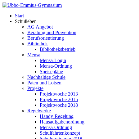
Start
Schulleben
AG Angebot
Beratung und Prävention
Berufsorientierung
Bibliothek
Bibliotheksbetrieb
Mensa
Mensa-Login
Mensa-Ordnung
Speisepläne
Nachhaltige Schule
Paten und Lotsen
Projekte
Projektwoche 2013
Projektwoche 2015
Projektwoche 2018
Regelwerke
Handy-Regelung
Hausaufgabenordnung
Mensa-Ordnung
Schulfahrtenkonzept
Schulprogramm 2018