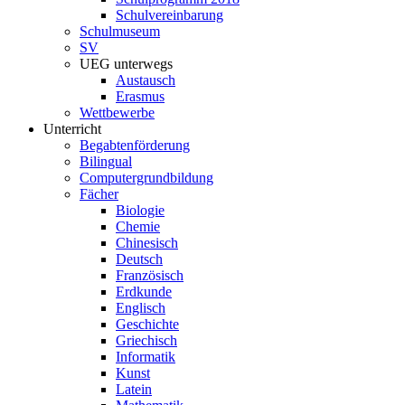
Schulvereinbarung
Schulmuseum
SV
UEG unterwegs
Austausch
Erasmus
Wettbewerbe
Unterricht
Begabtenförderung
Bilingual
Computergrundbildung
Fächer
Biologie
Chemie
Chinesisch
Deutsch
Französisch
Erdkunde
Englisch
Geschichte
Griechisch
Informatik
Kunst
Latein