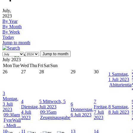
July,
2023
By Year
By Month
By Week
Today
Jump to month
Jump to month
July 2023
Mon
Tue
Wed
Thu
Fri
Sat
Sun
26
27
28
29
30
1
Samstag,
1 Juli 2023
Abiturientia
3
Montag,
4
5
Mittwoch, 5
7
3 Juli
6
Dienstag,
Juli 2023
Freitag,
8
Samstag,
2023
Donnerstag,
4 Juli
09:35am
7 Juli
8 Juli 2023
09:30am
6 Juli 2023
2023
Zeugnisausgabe
2023
FyreWall
- Medi ...
10
11
13
14