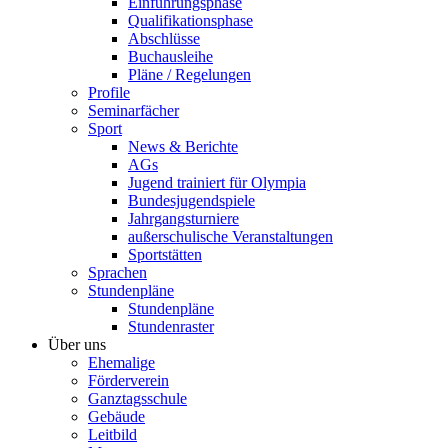
Einführungsphase
Qualifikationsphase
Abschlüsse
Buchausleihe
Pläne / Regelungen
Profile
Seminarfächer
Sport
News & Berichte
AGs
Jugend trainiert für Olympia
Bundesjugendspiele
Jahrgangsturniere
außerschulische Veranstaltungen
Sportstätten
Sprachen
Stundenpläne
Stundenpläne
Stundenraster
Über uns
Ehemalige
Förderverein
Ganztagsschule
Gebäude
Leitbild