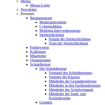
Mensa
Mensa-Login
Newsletter
Personen
Beratungsteam
Medienprävention
Cybermobbing
Mobbing-Interventionsteam
Streitschlichtung
Prinzip der Streitschlichtung
Team der Streitschlichtung
Förderverein
Kollegium
Mitarbeiter
Organigramm
Schulelternrat
Der Schulelternrat
Vorstand des Schulelternrates
Vertreter der Klassen
Mitglieder der Gesamtkonferenz
Mitglieder in den Fachkonferenzen
Mitglieder des Schulvorstands
Mitglieder der Stadt- und
Kreiselternräte
Gremien