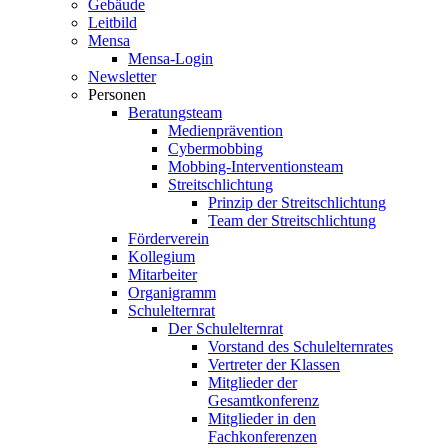
Gebäude
Leitbild
Mensa
Mensa-Login
Newsletter
Personen
Beratungsteam
Medienprävention
Cybermobbing
Mobbing-Interventionsteam
Streitschlichtung
Prinzip der Streitschlichtung
Team der Streitschlichtung
Förderverein
Kollegium
Mitarbeiter
Organigramm
Schulelternrat
Der Schulelternrat
Vorstand des Schulelternrates
Vertreter der Klassen
Mitglieder der
Gesamtkonferenz
Mitglieder in den
Fachkonferenzen