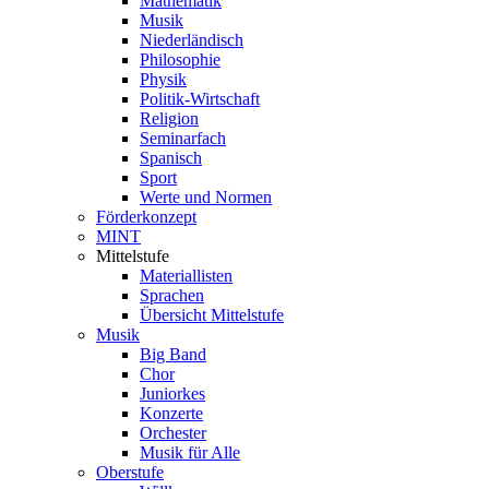
Mathematik
Musik
Niederländisch
Philosophie
Physik
Politik-Wirtschaft
Religion
Seminarfach
Spanisch
Sport
Werte und Normen
Förderkonzept
MINT
Mittelstufe
Materiallisten
Sprachen
Übersicht Mittelstufe
Musik
Big Band
Chor
Juniorkes
Konzerte
Orchester
Musik für Alle
Oberstufe