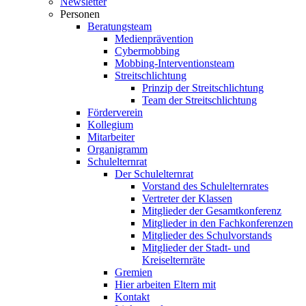
Newsletter
Personen
Beratungsteam
Medienprävention
Cybermobbing
Mobbing-Interventionsteam
Streitschlichtung
Prinzip der Streitschlichtung
Team der Streitschlichtung
Förderverein
Kollegium
Mitarbeiter
Organigramm
Schulelternrat
Der Schulelternrat
Vorstand des Schulelternrates
Vertreter der Klassen
Mitglieder der Gesamtkonferenz
Mitglieder in den Fachkonferenzen
Mitglieder des Schulvorstands
Mitglieder der Stadt- und
Kreiselternräte
Gremien
Hier arbeiten Eltern mit
Kontakt