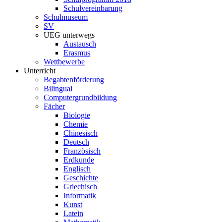
Schulvereinbarung
Schulmuseum
SV
UEG unterwegs
Austausch
Erasmus
Wettbewerbe
Unterricht
Begabtenförderung
Bilingual
Computergrundbildung
Fächer
Biologie
Chemie
Chinesisch
Deutsch
Französisch
Erdkunde
Englisch
Geschichte
Griechisch
Informatik
Kunst
Latein