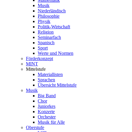
Mathematik
Musik
Niederländisch
Philosophie
Physik
Politik-Wirtschaft
Religion
Seminarfach
Spanisch
Sport
Werte und Normen
Förderkonzept
MINT
Mittelstufe
Materiallisten
Sprachen
Übersicht Mittelstufe
Musik
Big Band
Chor
Juniorkes
Konzerte
Orchester
Musik für Alle
Oberstufe