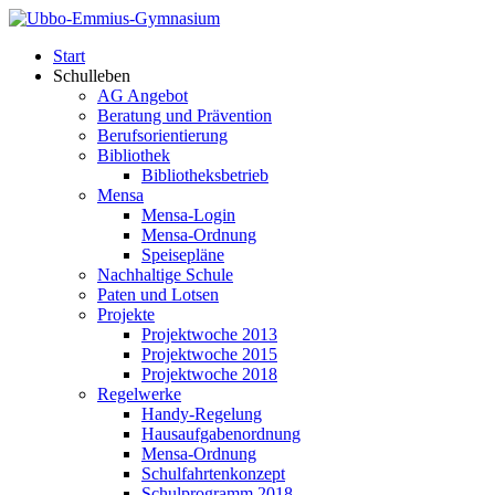
Start
Schulleben
AG Angebot
Beratung und Prävention
Berufsorientierung
Bibliothek
Bibliotheksbetrieb
Mensa
Mensa-Login
Mensa-Ordnung
Speisepläne
Nachhaltige Schule
Paten und Lotsen
Projekte
Projektwoche 2013
Projektwoche 2015
Projektwoche 2018
Regelwerke
Handy-Regelung
Hausaufgabenordnung
Mensa-Ordnung
Schulfahrtenkonzept
Schulprogramm 2018