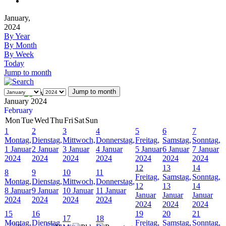
January,
2024
By Year
By Month
By Week
Today
Jump to month
Jump to month
January 2024
February
Mon
Tue
Wed
Thu
Fri
Sat
Sun
1
2
3
4
5
6
7
Montag,
Dienstag,
Mittwoch,
Donnerstag,
Freitag,
Samstag,
Sonntag,
1 Januar
2 Januar
3 Januar
4 Januar
5 Januar
6 Januar
7 Januar
2024
2024
2024
2024
2024
2024
2024
12
13
14
8
9
10
11
Freitag,
Samstag,
Sonntag,
Montag,
Dienstag,
Mittwoch,
Donnerstag,
12
13
14
8 Januar
9 Januar
10 Januar
11 Januar
Januar
Januar
Januar
2024
2024
2024
2024
2024
2024
2024
15
16
19
20
21
17
18
Montag,
Dienstag,
Freitag,
Samstag,
Sonntag,