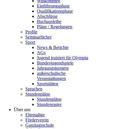
Willkommen
Einführungsphase
Qualifikationsphase
Abschlüsse
Buchausleihe
Pläne / Regelungen
Profile
Seminarfächer
Sport
News & Berichte
AGs
Jugend trainiert für Olympia
Bundesjugendspiele
Jahrgangsturniere
außerschulische
Veranstaltungen
Sportstätten
Sprachen
Stundenpläne
Stundenpläne
Stundenraster
Über uns
Ehemalige
Förderverein
Ganztagsschule