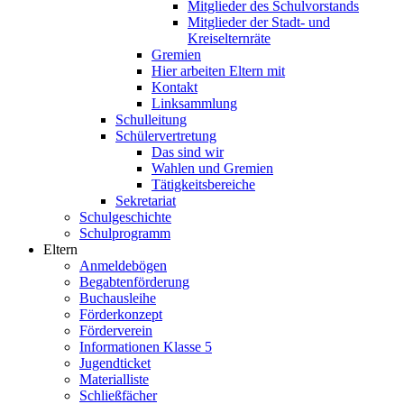
Mitglieder des Schulvorstands
Mitglieder der Stadt- und
Kreiselternräte
Gremien
Hier arbeiten Eltern mit
Kontakt
Linksammlung
Schulleitung
Schülervertretung
Das sind wir
Wahlen und Gremien
Tätigkeitsbereiche
Sekretariat
Schulgeschichte
Schulprogramm
Eltern
Anmeldebögen
Begabtenförderung
Buchausleihe
Förderkonzept
Förderverein
Informationen Klasse 5
Jugendticket
Materialliste
Schließfächer