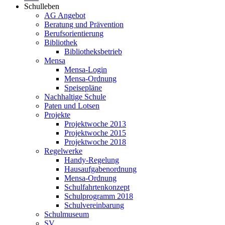
Schulleben
AG Angebot
Beratung und Prävention
Berufsorientierung
Bibliothek
Bibliotheksbetrieb
Mensa
Mensa-Login
Mensa-Ordnung
Speisepläne
Nachhaltige Schule
Paten und Lotsen
Projekte
Projektwoche 2013
Projektwoche 2015
Projektwoche 2018
Regelwerke
Handy-Regelung
Hausaufgabenordnung
Mensa-Ordnung
Schulfahrtenkonzept
Schulprogramm 2018
Schulvereinbarung
Schulmuseum
SV