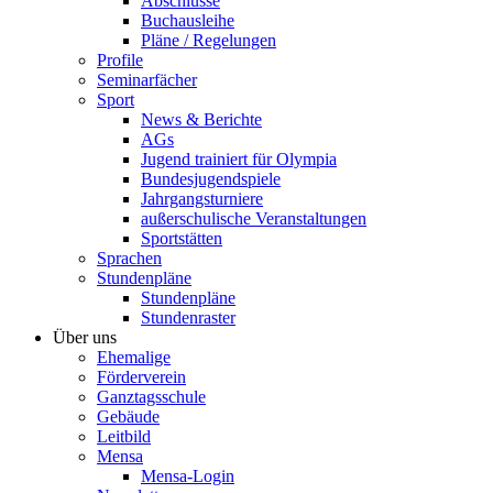
Abschlüsse
Buchausleihe
Pläne / Regelungen
Profile
Seminarfächer
Sport
News & Berichte
AGs
Jugend trainiert für Olympia
Bundesjugendspiele
Jahrgangsturniere
außerschulische Veranstaltungen
Sportstätten
Sprachen
Stundenpläne
Stundenpläne
Stundenraster
Über uns
Ehemalige
Förderverein
Ganztagsschule
Gebäude
Leitbild
Mensa
Mensa-Login