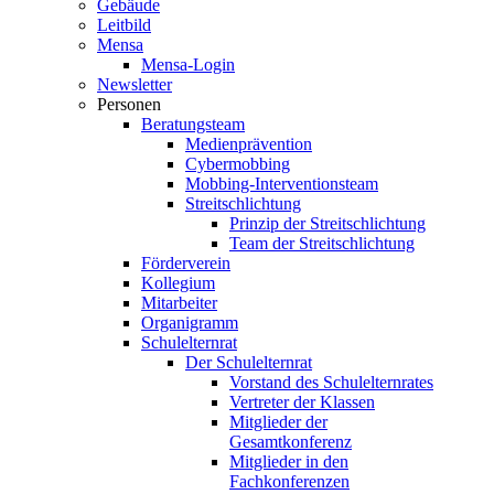
Gebäude
Leitbild
Mensa
Mensa-Login
Newsletter
Personen
Beratungsteam
Medienprävention
Cybermobbing
Mobbing-Interventionsteam
Streitschlichtung
Prinzip der Streitschlichtung
Team der Streitschlichtung
Förderverein
Kollegium
Mitarbeiter
Organigramm
Schulelternrat
Der Schulelternrat
Vorstand des Schulelternrates
Vertreter der Klassen
Mitglieder der
Gesamtkonferenz
Mitglieder in den
Fachkonferenzen