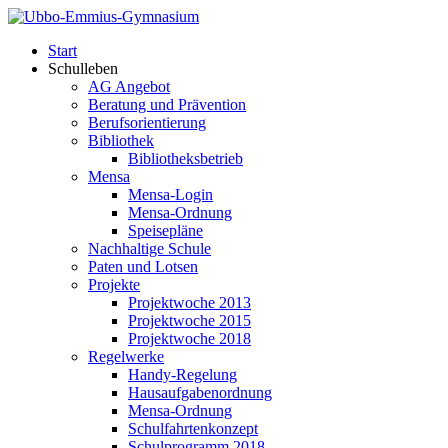
Start
Schulleben
AG Angebot
Beratung und Prävention
Berufsorientierung
Bibliothek
Bibliotheksbetrieb
Mensa
Mensa-Login
Mensa-Ordnung
Speisepläne
Nachhaltige Schule
Paten und Lotsen
Projekte
Projektwoche 2013
Projektwoche 2015
Projektwoche 2018
Regelwerke
Handy-Regelung
Hausaufgabenordnung
Mensa-Ordnung
Schulfahrtenkonzept
Schulprogramm 2018