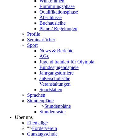
Willkommen
Einführungsphase
Qualifikationsphase
Abschlüsse
Buchausleihe
Pläne / Regelungen
Profile
Seminarfächer
Sport
News & Berichte
AGs
Jugend trainiert für Olympia
Bundesjugendspiele
Jahrgangsturniere
außerschulische
Veranstaltungen
Sportstätten
Sprachen
Stundenpläne
">
Stundenpläne
Stundenraster
Über uns
Ehemalige
">
Förderverein
Ganztagsschule