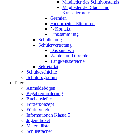
Mitglieder des Schulvorstands
Mitglieder der Stadt- und
Kreiselternräte
Gremien
Hier arbeiten Eltern mit
">
Kontakt
Linksammlung
Schulleitung
Schülervertretung
Das sind wir
Wahlen und Gremien
Tätigkeitsbereiche
Sekretariat
Schulgeschichte
Schulprogramm
Eltern
Anmeldebögen
Begabtenförderung
Buchausleihe
Förderkonzept
Förderverein
Informationen Klasse 5
Jugendticket
Materialliste
Schließfächer