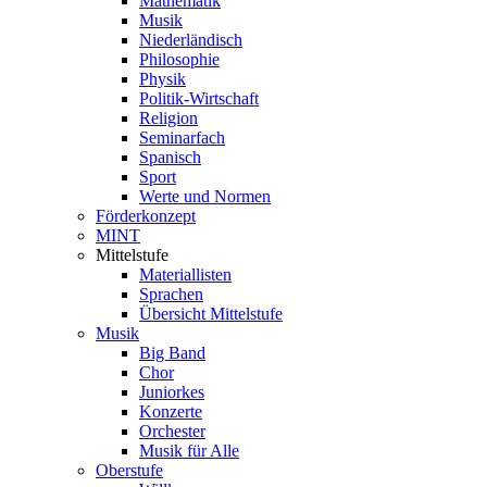
Mathematik
Musik
Niederländisch
Philosophie
Physik
Politik-Wirtschaft
Religion
Seminarfach
Spanisch
Sport
Werte und Normen
Förderkonzept
MINT
Mittelstufe
Materiallisten
Sprachen
Übersicht Mittelstufe
Musik
Big Band
Chor
Juniorkes
Konzerte
Orchester
Musik für Alle
Oberstufe