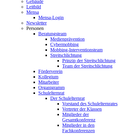
Gebäude
Leitbild
Mensa
Mensa-Login
Newsletter
Personen
Beratungsteam
Medienprävention
Cybermobbing
Mobbing-Interventionsteam
Streitschlichtung
Prinzip der Streitschlichtung
Team der Streitschlichtung
Förderverein
Kollegium
Mitarbeiter
Organigramm
Schulelternrat
Der Schulelternrat
Vorstand des Schulelternrates
Vertreter der Klassen
Mitglieder der
Gesamtkonferenz
Mitglieder in den
Fachkonferenzen