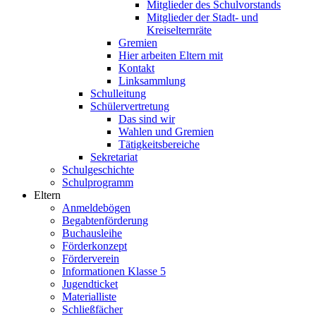
Mitglieder des Schulvorstands
Mitglieder der Stadt- und
Kreiselternräte
Gremien
Hier arbeiten Eltern mit
Kontakt
Linksammlung
Schulleitung
Schülervertretung
Das sind wir
Wahlen und Gremien
Tätigkeitsbereiche
Sekretariat
Schulgeschichte
Schulprogramm
Eltern
Anmeldebögen
Begabtenförderung
Buchausleihe
Förderkonzept
Förderverein
Informationen Klasse 5
Jugendticket
Materialliste
Schließfächer