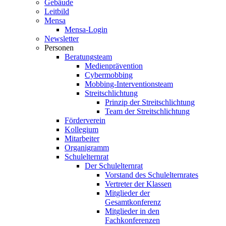
Gebäude
Leitbild
Mensa
Mensa-Login
Newsletter
Personen
Beratungsteam
Medienprävention
Cybermobbing
Mobbing-Interventionsteam
Streitschlichtung
Prinzip der Streitschlichtung
Team der Streitschlichtung
Förderverein
Kollegium
Mitarbeiter
Organigramm
Schulelternrat
Der Schulelternrat
Vorstand des Schulelternrates
Vertreter der Klassen
Mitglieder der
Gesamtkonferenz
Mitglieder in den
Fachkonferenzen