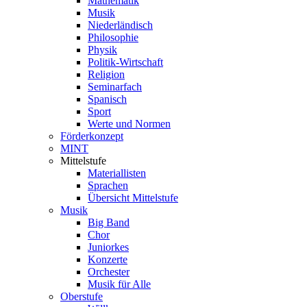
Mathematik
Musik
Niederländisch
Philosophie
Physik
Politik-Wirtschaft
Religion
Seminarfach
Spanisch
Sport
Werte und Normen
Förderkonzept
MINT
Mittelstufe
Materiallisten
Sprachen
Übersicht Mittelstufe
Musik
Big Band
Chor
Juniorkes
Konzerte
Orchester
Musik für Alle
Oberstufe