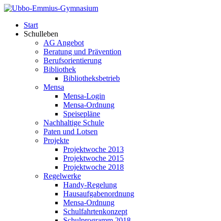
Start
Schulleben
AG Angebot
Beratung und Prävention
Berufsorientierung
Bibliothek
Bibliotheksbetrieb
Mensa
Mensa-Login
Mensa-Ordnung
Speisepläne
Nachhaltige Schule
Paten und Lotsen
Projekte
Projektwoche 2013
Projektwoche 2015
Projektwoche 2018
Regelwerke
Handy-Regelung
Hausaufgabenordnung
Mensa-Ordnung
Schulfahrtenkonzept
Schulprogramm 2018