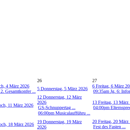
26
27
ch, 4 März 2026
6
Freitag, 6 März 2
5
Donnerstag, 5 März 2026
2. Gesamtkonfer ...
09:35am Jg. 6: Infor
12
Donnerstag, 12 März
2026
13
Freitag, 13 März
och, 11 März 2026
GS-Schnuppertag ...
04:00pm Elternsprec
06:00pm Musicalaufführu ...
20
Freitag, 20 März
19
Donnerstag, 19 März
och, 18 März 2026
Fest des Fasten ...
2026