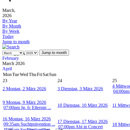
March,
2026
By Year
By Month
By Week
Today
Jump to month
Jump to month
February
March 2026
April
Mon
Tue
Wed
Thu
Fri
Sat
Sun
23
24
25
4
Mittwo
2
Montag, 2 März 2026
3
Dienstag, 3 März 2026
04:00pm 
9
Montag, 9 März 2026
10
Dienstag, 10 März 2026
11
Mittw
07:00pm Jg. 6: Elternin ...
16
Montag, 16 März 2026
17
Dienstag, 17 März 2026
09:35am Suchtprävention ...
18
Mittw
07:00pm Abi in Concert
11:05am Suchtprävention ...