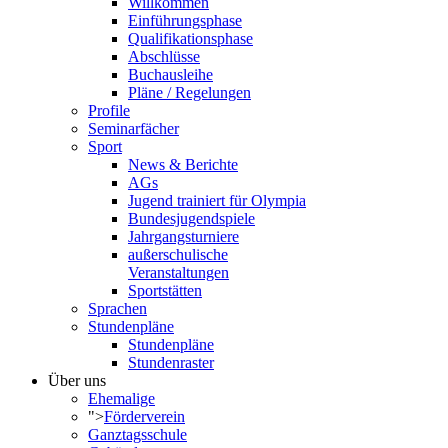
Willkommen
Einführungsphase
Qualifikationsphase
Abschlüsse
Buchausleihe
Pläne / Regelungen
Profile
Seminarfächer
Sport
News & Berichte
AGs
Jugend trainiert für Olympia
Bundesjugendspiele
Jahrgangsturniere
außerschulische
Veranstaltungen
Sportstätten
Sprachen
Stundenpläne
Stundenpläne
Stundenraster
Über uns
Ehemalige
">
Förderverein
Ganztagsschule