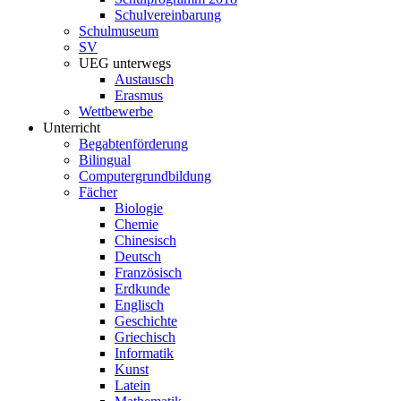
Schulvereinbarung
Schulmuseum
SV
UEG unterwegs
Austausch
Erasmus
Wettbewerbe
Unterricht
Begabtenförderung
Bilingual
Computergrundbildung
Fächer
Biologie
Chemie
Chinesisch
Deutsch
Französisch
Erdkunde
Englisch
Geschichte
Griechisch
Informatik
Kunst
Latein