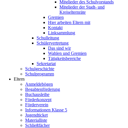
Mitglieder des Schulvorstands
Mitglieder der Stadt- und
Kreiselternräte
Gremien
Hier arbeiten Eltern mit
Kontakt
Linksammlung
Schulleitung
Schülervertretung
Das sind wir
Wahlen und Gremien
Tätigkeitsbereiche
Sekretariat
Schulgeschichte
Schulprogramm
Eltern
Anmeldebögen
Begabtenförderung
Buchausleihe
Förderkonzept
Förderverein
Informationen Klasse 5
Jugendticket
Materialliste
Schließfächer