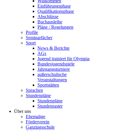
Willkommen
Einführungsphase
Qualifikationsphase
Abschlüsse
Buchausleihe
Pläne / Regelungen
Profile
Seminarfächer
Sport
News & Berichte
AGs
Jugend trainiert für Olympia
Bundesjugendspiele
Jahrgangsturniere
außerschulische
Veranstaltungen
Sportstätten
Sprachen
Stundenpläne
Stundenpläne
Stundenraster
Über uns
Ehemalige
Förderverein
Ganztagsschule