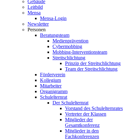
Gebäude
Leitbild
Mensa
Mensa-Login
Newsletter
Personen
Beratungsteam
Medienprävention
Cybermobbing
Mobbing-Interventionsteam
Streitschlichtung
Prinzip der Streitschlichtung
Team der Streitschlichtung
Förderverein
Kollegium
Mitarbeiter
Organigramm
Schulelternrat
Der Schulelternrat
Vorstand des Schulelternrates
Vertreter der Klassen
Mitglieder der
Gesamtkonferenz
Mitglieder in den
Fachkonferenzen