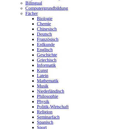
Bilingual
Computergrundbildung
Fächer
Biologie
Chemie
Chinesisch
Deutsch
Französisch
Erdkunde
Englisch
Geschichte
Griechisch
Informatik
Kunst
Latein
Mathematik
Musik
Niederländisch
Philosophie
Physik
Politik-Wirtschaft
Religion
Seminarfach
Spanisch
Sport