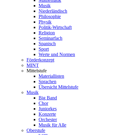
Mathematik
Musik
Niederländisch
Philosophie
Physik
Politik-Wirtschaft
Religion
Seminarfach
Spanisch
Sport
Werte und Normen
Förderkonzept
MINT
Mittelstufe
Materiallisten
Sprachen
Übersicht Mittelstufe
Musik
Big Band
Chor
Juniorkes
Konzerte
Orchester
Musik für Alle
Oberstufe