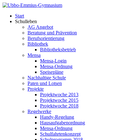
Start
Schulleben
AG Angebot
Beratung und Prävention
Berufsorientierung
Bibliothek
Bibliotheksbetrieb
Mensa
Mensa-Login
Mensa-Ordnung
Speisepläne
Nachhaltige Schule
Paten und Lotsen
Projekte
Projektwoche 2013
Projektwoche 2015
Projektwoche 2018
Regelwerke
Handy-Regelung
Hausaufgabenordnung
Mensa-Ordnung
Schulfahrtenkonzept
Schulprogramm 2018