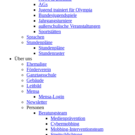
AGs
Jugend trainiert für Olympia
Bundesjugendspiele
Jahrgangsturniere
außerschulische Veranstaltungen
Sportstätten
Sprachen
Stundenpläne
Stundenpläne
Stundenraster
Über uns
Ehemalige
Förderverein
Ganztagsschule
Gebäude
Leitbild
Mensa
Mensa-Login
Newsletter
Personen
Beratungsteam
Medienprävention
Cybermobbing
Mobbing-Interventionsteam
Streitschlichtung