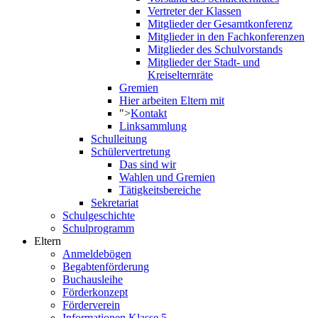
Vertreter der Klassen
Mitglieder der Gesamtkonferenz
Mitglieder in den Fachkonferenzen
Mitglieder des Schulvorstands
Mitglieder der Stadt- und
Kreiselternräte
Gremien
Hier arbeiten Eltern mit
">
Kontakt
Linksammlung
Schulleitung
Schülervertretung
Das sind wir
Wahlen und Gremien
Tätigkeitsbereiche
Sekretariat
Schulgeschichte
Schulprogramm
Eltern
Anmeldebögen
Begabtenförderung
Buchausleihe
Förderkonzept
Förderverein
Informationen Klasse 5