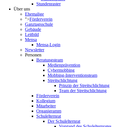
Stundenraster
Über uns
Ehemalige
">
Förderverein
Ganztagsschule
Gebäude
Leitbild
Mensa
Mensa-Login
Newsletter
Personen
Beratungsteam
Medienprävention
Cybermobbing
Mobbing-Interventionsteam
Streitschlichtung
Prinzip der Streitschlichtung
Team der Streitschlichtung
Förderverein
Kollegium
Mitarbeiter
Organigramm
Schulelternrat
Der Schulelternrat
Vorstand des Schulelternrates