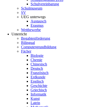
Schulvereinbarung
Schulmuseum
SV
UEG unterwegs
Austausch
Erasmus
Wettbewerbe
Unterricht
Begabtenförderung
Bilingual
Computergrundbildung
Fächer
Biologie
Chemie
Chinesisch
Deutsch
Französisch
Erdkunde
Englisch
Geschichte
Griechisch
Informatik
Kunst
Latein