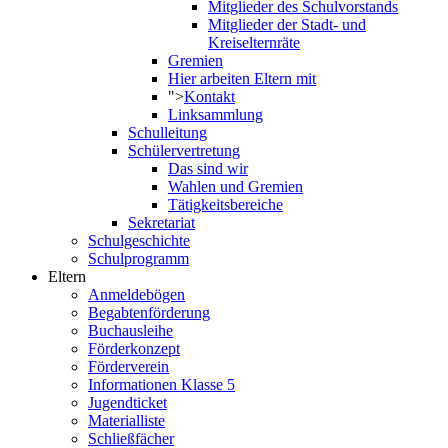
Mitglieder des Schulvorstands
Mitglieder der Stadt- und
Kreiselternräte
Gremien
Hier arbeiten Eltern mit
">
Kontakt
Linksammlung
Schulleitung
Schülervertretung
Das sind wir
Wahlen und Gremien
Tätigkeitsbereiche
Sekretariat
Schulgeschichte
Schulprogramm
Eltern
Anmeldebögen
Begabtenförderung
Buchausleihe
Förderkonzept
Förderverein
Informationen Klasse 5
Jugendticket
Materialliste
Schließfächer