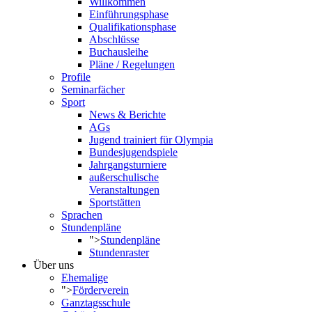
Willkommen
Einführungsphase
Qualifikationsphase
Abschlüsse
Buchausleihe
Pläne / Regelungen
Profile
Seminarfächer
Sport
News & Berichte
AGs
Jugend trainiert für Olympia
Bundesjugendspiele
Jahrgangsturniere
außerschulische
Veranstaltungen
Sportstätten
Sprachen
Stundenpläne
">
Stundenpläne
Stundenraster
Über uns
Ehemalige
">
Förderverein
Ganztagsschule