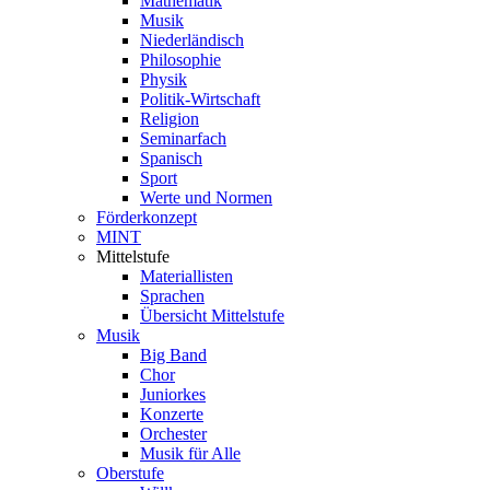
Mathematik
Musik
Niederländisch
Philosophie
Physik
Politik-Wirtschaft
Religion
Seminarfach
Spanisch
Sport
Werte und Normen
Förderkonzept
MINT
Mittelstufe
Materiallisten
Sprachen
Übersicht Mittelstufe
Musik
Big Band
Chor
Juniorkes
Konzerte
Orchester
Musik für Alle
Oberstufe