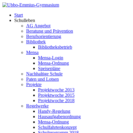
Start
Schulleben
AG Angebot
Beratung und Prävention
Berufsorientierung
Bibliothek
Bibliotheksbetrieb
Mensa
Mensa-Login
Mensa-Ordnung
Speisepläne
Nachhaltige Schule
Paten und Lotsen
Projekte
Projektwoche 2013
Projektwoche 2015
Projektwoche 2018
Regelwerke
Handy-Regelung
Hausaufgabenordnung
Mensa-Ordnung
Schulfahrtenkonzept
Schulprogramm 2018