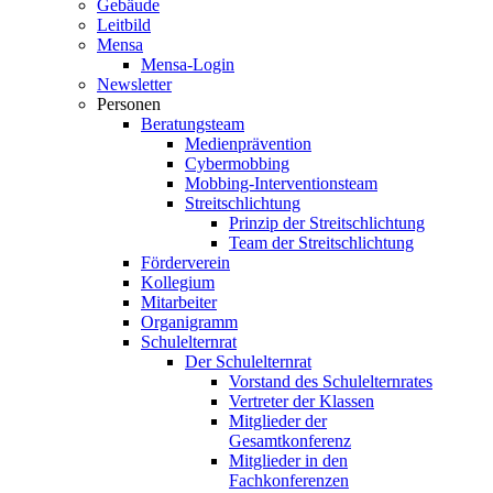
Gebäude
Leitbild
Mensa
Mensa-Login
Newsletter
Personen
Beratungsteam
Medienprävention
Cybermobbing
Mobbing-Interventionsteam
Streitschlichtung
Prinzip der Streitschlichtung
Team der Streitschlichtung
Förderverein
Kollegium
Mitarbeiter
Organigramm
Schulelternrat
Der Schulelternrat
Vorstand des Schulelternrates
Vertreter der Klassen
Mitglieder der
Gesamtkonferenz
Mitglieder in den
Fachkonferenzen