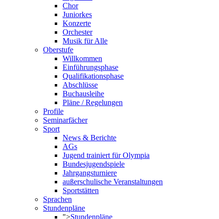
Chor
Juniorkes
Konzerte
Orchester
Musik für Alle
Oberstufe
Willkommen
Einführungsphase
Qualifikationsphase
Abschlüsse
Buchausleihe
Pläne / Regelungen
Profile
Seminarfächer
Sport
News & Berichte
AGs
Jugend trainiert für Olympia
Bundesjugendspiele
Jahrgangsturniere
außerschulische Veranstaltungen
Sportstätten
Sprachen
Stundenpläne
">
Stundenpläne