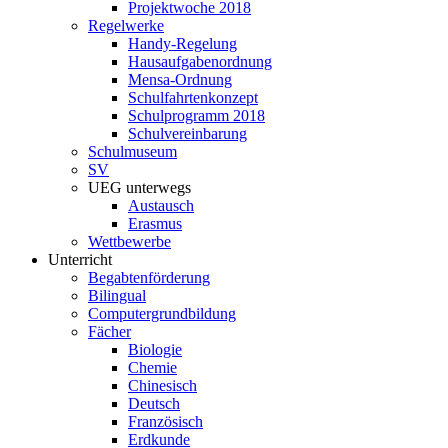
Projektwoche 2018
Regelwerke
Handy-Regelung
Hausaufgabenordnung
Mensa-Ordnung
Schulfahrtenkonzept
Schulprogramm 2018
Schulvereinbarung
Schulmuseum
SV
UEG unterwegs
Austausch
Erasmus
Wettbewerbe
Unterricht
Begabtenförderung
Bilingual
Computergrundbildung
Fächer
Biologie
Chemie
Chinesisch
Deutsch
Französisch
Erdkunde