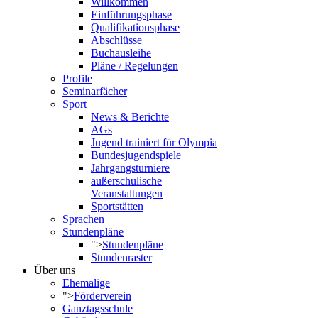
Willkommen
Einführungsphase
Qualifikationsphase
Abschlüsse
Buchausleihe
Pläne / Regelungen
Profile
Seminarfächer
Sport
News & Berichte
AGs
Jugend trainiert für Olympia
Bundesjugendspiele
Jahrgangsturniere
außerschulische
Veranstaltungen
Sportstätten
Sprachen
Stundenpläne
">
Stundenpläne
Stundenraster
Über uns
Ehemalige
">
Förderverein
Ganztagsschule