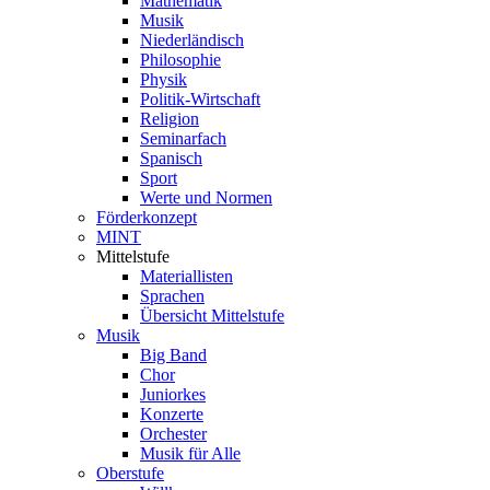
Mathematik
Musik
Niederländisch
Philosophie
Physik
Politik-Wirtschaft
Religion
Seminarfach
Spanisch
Sport
Werte und Normen
Förderkonzept
MINT
Mittelstufe
Materiallisten
Sprachen
Übersicht Mittelstufe
Musik
Big Band
Chor
Juniorkes
Konzerte
Orchester
Musik für Alle
Oberstufe