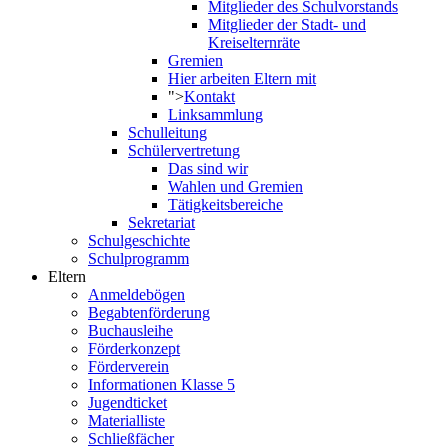
Mitglieder des Schulvorstands
Mitglieder der Stadt- und
Kreiselternräte
Gremien
Hier arbeiten Eltern mit
">
Kontakt
Linksammlung
Schulleitung
Schülervertretung
Das sind wir
Wahlen und Gremien
Tätigkeitsbereiche
Sekretariat
Schulgeschichte
Schulprogramm
Eltern
Anmeldebögen
Begabtenförderung
Buchausleihe
Förderkonzept
Förderverein
Informationen Klasse 5
Jugendticket
Materialliste
Schließfächer