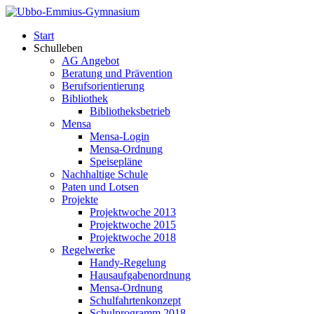
Start
Schulleben
AG Angebot
Beratung und Prävention
Berufsorientierung
Bibliothek
Bibliotheksbetrieb
Mensa
Mensa-Login
Mensa-Ordnung
Speisepläne
Nachhaltige Schule
Paten und Lotsen
Projekte
Projektwoche 2013
Projektwoche 2015
Projektwoche 2018
Regelwerke
Handy-Regelung
Hausaufgabenordnung
Mensa-Ordnung
Schulfahrtenkonzept
Schulprogramm 2018