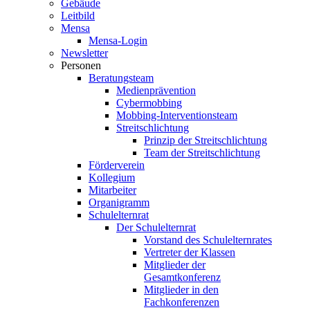
Gebäude
Leitbild
Mensa
Mensa-Login
Newsletter
Personen
Beratungsteam
Medienprävention
Cybermobbing
Mobbing-Interventionsteam
Streitschlichtung
Prinzip der Streitschlichtung
Team der Streitschlichtung
Förderverein
Kollegium
Mitarbeiter
Organigramm
Schulelternrat
Der Schulelternrat
Vorstand des Schulelternrates
Vertreter der Klassen
Mitglieder der
Gesamtkonferenz
Mitglieder in den
Fachkonferenzen