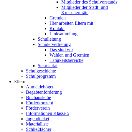
Mitglieder des Schulvorstands
Mitglieder der Stadt- und
Kreiselternräte
Gremien
Hier arbeiten Eltern mit
Kontakt
Linksammlung
Schulleitung
Schülervertretung
Das sind wir
Wahlen und Gremien
Tätigkeitsbereiche
Sekretariat
Schulgeschichte
Schulprogramm
Eltern
Anmeldebögen
Begabtenförderung
Buchausleihe
Förderkonzept
Förderverein
Informationen Klasse 5
Jugendticket
Materialliste
Schließfächer