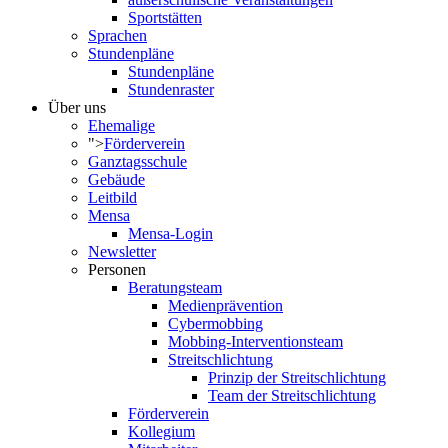
Sportstätten
Sprachen
Stundenpläne
Stundenpläne
Stundenraster
Über uns
Ehemalige
">
Förderverein
Ganztagsschule
Gebäude
Leitbild
Mensa
Mensa-Login
Newsletter
Personen
Beratungsteam
Medienprävention
Cybermobbing
Mobbing-Interventionsteam
Streitschlichtung
Prinzip der Streitschlichtung
Team der Streitschlichtung
Förderverein
Kollegium