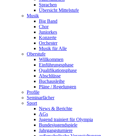
Sprachen
Übersicht Mittelstufe
Musik
Big Band
Chor
Juniorkes
Konzerte
Orchester
Musik für Alle
Oberstufe
Willkommen
Einführungsphase
Qualifikationsphase
Abschlüsse
Buchausleihe
Pläne / Regelungen
Profile
Seminarfächer
Sport
News & Berichte
AGs
Jugend trainiert für Olympia
Bundesjugendspiele
Jahrgangsturniere
außerschulische Veranstaltungen