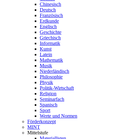
Chinesisch
Deutsch
Französisch
Erdkunde
Englisch
Geschichte
Griechisch
Informatik
Kunst
Latein
Mathematik
Musik
Niederländisch
Philosophie
Physik
Politik-Wirtschaft
Religion
Seminarfach
Spanisch
Sport
Werte und Normen
Förderkonzept
MINT
Mittelstufe
Materiallisten