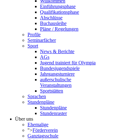
Willkommen
Einführungsphase
Qualifikationsphase
Abschlüsse
Buchausleihe
Pläne / Regelungen
Profile
Seminarfächer
Sport
News & Berichte
AGs
Jugend trainiert für Olympia
Bundesjugendspiele
Jahrgangsturniere
außerschulische
Veranstaltungen
Sportstätten
Sprachen
Stundenpläne
Stundenpläne
Stundenraster
Über uns
Ehemalige
">
Förderverein
Ganztagsschule