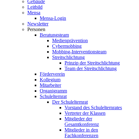
Gebäude
Leitbild
Mensa
Mensa-Login
Newsletter
Personen
Beratungsteam
Medienprävention
Cybermobbing
Mobbing-Interventionsteam
Streitschlichtung
Prinzip der Streitschlichtung
Team der Streitschlichtung
Förderverein
Kollegium
Mitarbeiter
Organigramm
Schulelternrat
Der Schulelternrat
Vorstand des Schulelternrates
Vertreter der Klassen
Mitglieder der
Gesamtkonferenz
Mitglieder in den
Fachkonferenzen