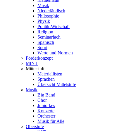
Mathematik
Musik
Niederländisch
Philosophie
Physik
Politik-Wirtschaft
Religion
Seminarfach
Spanisch
Sport
Werte und Normen
Förderkonzept
MINT
Mittelstufe
Materiallisten
Sprachen
Übersicht Mittelstufe
Musik
Big Band
Chor
Juniorkes
Konzerte
Orchester
Musik für Alle
Oberstufe