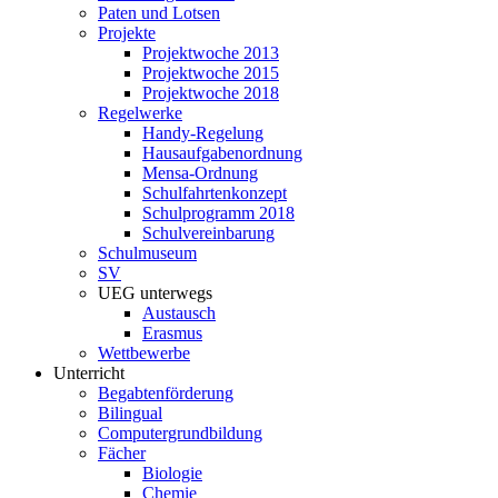
Paten und Lotsen
Projekte
Projektwoche 2013
Projektwoche 2015
Projektwoche 2018
Regelwerke
Handy-Regelung
Hausaufgabenordnung
Mensa-Ordnung
Schulfahrtenkonzept
Schulprogramm 2018
Schulvereinbarung
Schulmuseum
SV
UEG unterwegs
Austausch
Erasmus
Wettbewerbe
Unterricht
Begabtenförderung
Bilingual
Computergrundbildung
Fächer
Biologie
Chemie