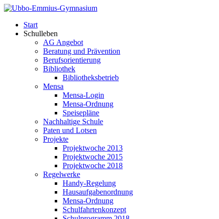
Start
Schulleben
AG Angebot
Beratung und Prävention
Berufsorientierung
Bibliothek
Bibliotheksbetrieb
Mensa
Mensa-Login
Mensa-Ordnung
Speisepläne
Nachhaltige Schule
Paten und Lotsen
Projekte
Projektwoche 2013
Projektwoche 2015
Projektwoche 2018
Regelwerke
Handy-Regelung
Hausaufgabenordnung
Mensa-Ordnung
Schulfahrtenkonzept
Schulprogramm 2018