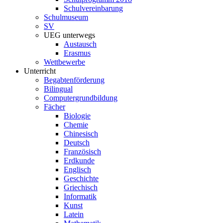
Schulvereinbarung
Schulmuseum
SV
UEG unterwegs
Austausch
Erasmus
Wettbewerbe
Unterricht
Begabtenförderung
Bilingual
Computergrundbildung
Fächer
Biologie
Chemie
Chinesisch
Deutsch
Französisch
Erdkunde
Englisch
Geschichte
Griechisch
Informatik
Kunst
Latein