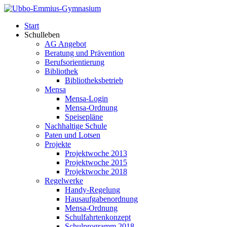
Start
Schulleben
AG Angebot
Beratung und Prävention
Berufsorientierung
Bibliothek
Bibliotheksbetrieb
Mensa
Mensa-Login
Mensa-Ordnung
Speisepläne
Nachhaltige Schule
Paten und Lotsen
Projekte
Projektwoche 2013
Projektwoche 2015
Projektwoche 2018
Regelwerke
Handy-Regelung
Hausaufgabenordnung
Mensa-Ordnung
Schulfahrtenkonzept
Schulprogramm 2018