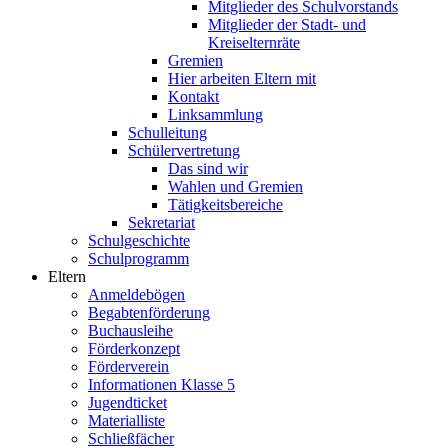
Mitglieder des Schulvorstands
Mitglieder der Stadt- und
Kreiselternräte
Gremien
Hier arbeiten Eltern mit
Kontakt
Linksammlung
Schulleitung
Schülervertretung
Das sind wir
Wahlen und Gremien
Tätigkeitsbereiche
Sekretariat
Schulgeschichte
Schulprogramm
Eltern
Anmeldebögen
Begabtenförderung
Buchausleihe
Förderkonzept
Förderverein
Informationen Klasse 5
Jugendticket
Materialliste
Schließfächer