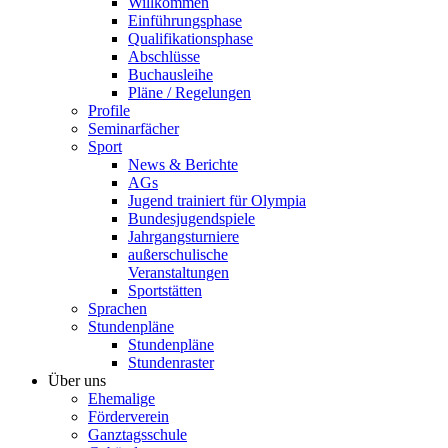
Willkommen
Einführungsphase
Qualifikationsphase
Abschlüsse
Buchausleihe
Pläne / Regelungen
Profile
Seminarfächer
Sport
News & Berichte
AGs
Jugend trainiert für Olympia
Bundesjugendspiele
Jahrgangsturniere
außerschulische
Veranstaltungen
Sportstätten
Sprachen
Stundenpläne
Stundenpläne
Stundenraster
Über uns
Ehemalige
Förderverein
Ganztagsschule