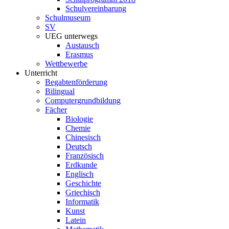
Schulvereinbarung
Schulmuseum
SV
UEG unterwegs
Austausch
Erasmus
Wettbewerbe
Unterricht
Begabtenförderung
Bilingual
Computergrundbildung
Fächer
Biologie
Chemie
Chinesisch
Deutsch
Französisch
Erdkunde
Englisch
Geschichte
Griechisch
Informatik
Kunst
Latein