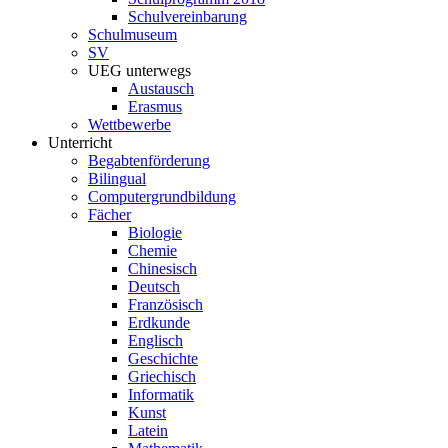
Schulvereinbarung
Schulmuseum
SV
UEG unterwegs
Austausch
Erasmus
Wettbewerbe
Unterricht
Begabtenförderung
Bilingual
Computergrundbildung
Fächer
Biologie
Chemie
Chinesisch
Deutsch
Französisch
Erdkunde
Englisch
Geschichte
Griechisch
Informatik
Kunst
Latein