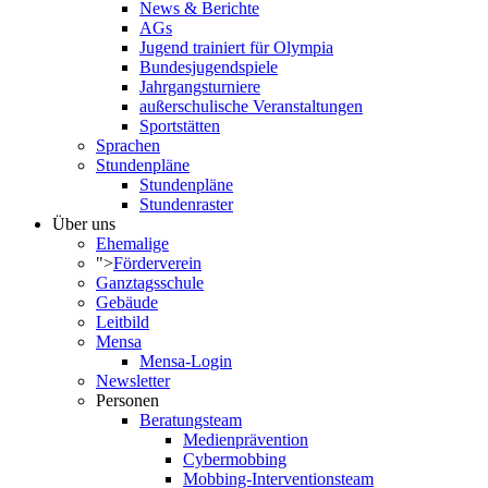
News & Berichte
AGs
Jugend trainiert für Olympia
Bundesjugendspiele
Jahrgangsturniere
außerschulische Veranstaltungen
Sportstätten
Sprachen
Stundenpläne
Stundenpläne
Stundenraster
Über uns
Ehemalige
">
Förderverein
Ganztagsschule
Gebäude
Leitbild
Mensa
Mensa-Login
Newsletter
Personen
Beratungsteam
Medienprävention
Cybermobbing
Mobbing-Interventionsteam