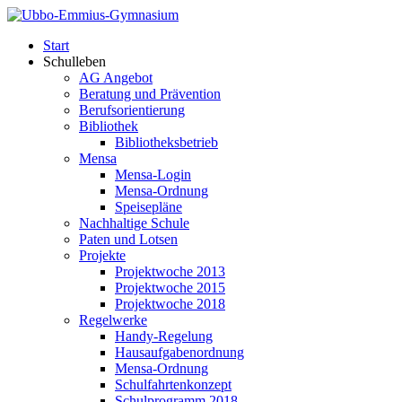
Start
Schulleben
AG Angebot
Beratung und Prävention
Berufsorientierung
Bibliothek
Bibliotheksbetrieb
Mensa
Mensa-Login
Mensa-Ordnung
Speisepläne
Nachhaltige Schule
Paten und Lotsen
Projekte
Projektwoche 2013
Projektwoche 2015
Projektwoche 2018
Regelwerke
Handy-Regelung
Hausaufgabenordnung
Mensa-Ordnung
Schulfahrtenkonzept
Schulprogramm 2018