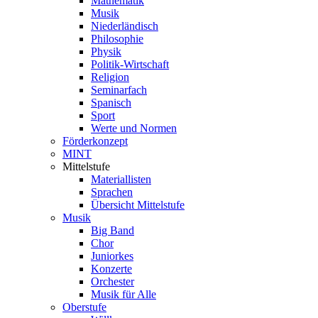
Mathematik
Musik
Niederländisch
Philosophie
Physik
Politik-Wirtschaft
Religion
Seminarfach
Spanisch
Sport
Werte und Normen
Förderkonzept
MINT
Mittelstufe
Materiallisten
Sprachen
Übersicht Mittelstufe
Musik
Big Band
Chor
Juniorkes
Konzerte
Orchester
Musik für Alle
Oberstufe