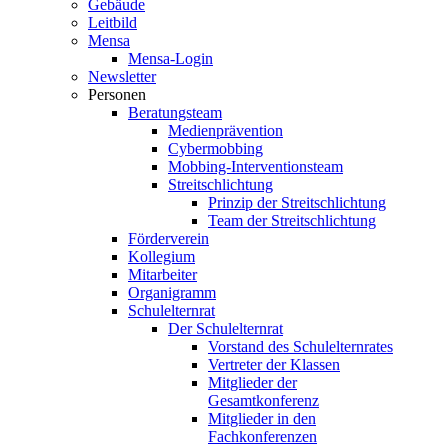
Gebäude
Leitbild
Mensa
Mensa-Login
Newsletter
Personen
Beratungsteam
Medienprävention
Cybermobbing
Mobbing-Interventionsteam
Streitschlichtung
Prinzip der Streitschlichtung
Team der Streitschlichtung
Förderverein
Kollegium
Mitarbeiter
Organigramm
Schulelternrat
Der Schulelternrat
Vorstand des Schulelternrates
Vertreter der Klassen
Mitglieder der
Gesamtkonferenz
Mitglieder in den
Fachkonferenzen