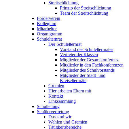
Streitschlichtung
Prinzip der Streitschlichtung
Team der Streitschlichtung
Förderverein
Kollegium
Mitarbeiter
Organigramm
Schulelternrat
Der Schulelternrat
Vorstand des Schulelternrates
Vertreter der Klassen
Mitglieder der Gesamtkonferenz
Mitglieder in den Fachkonferenzen
Mitglieder des Schulvorstands
Mitglieder der Stadt- und
Kreiselternräte
Gremien
Hier arbeiten Eltern mit
Kontakt
Linksammlung
Schulleitung
Schülervertretung
Das sind wir
Wahlen und Gremien
Tätigkeitsbereiche