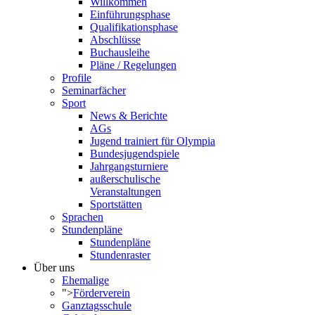
Willkommen
Einführungsphase
Qualifikationsphase
Abschlüsse
Buchausleihe
Pläne / Regelungen
Profile
Seminarfächer
Sport
News & Berichte
AGs
Jugend trainiert für Olympia
Bundesjugendspiele
Jahrgangsturniere
außerschulische
Veranstaltungen
Sportstätten
Sprachen
Stundenpläne
Stundenpläne
Stundenraster
Über uns
Ehemalige
">
Förderverein
Ganztagsschule