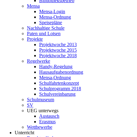
Bibliotheksbetrieb
Mensa
Mensa-Login
Mensa-Ordnung
Speisepläne
Nachhaltige Schule
Paten und Lotsen
Projekte
Projektwoche 2013
Projektwoche 2015
Projektwoche 2018
Regelwerke
Handy-Regelung
Hausaufgabenordnung
Mensa-Ordnung
Schulfahrtenkonzept
Schulprogramm 2018
Schulvereinbarung
Schulmuseum
SV
UEG unterwegs
Austausch
Erasmus
Wettbewerbe
Unterricht