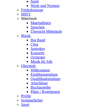
Sport
Werte und Normen
Förderkonzept
MINT
Mittelstufe
Materiallisten
Sprachen
Übersicht Mittelstufe
Musik
Big Band
Chor
Juniorkes
Konzerte
Orchester
Musik für Alle
Oberstufe
Willkommen
Einführungsphase
Qualifikationsphase
Abschlüsse
Buchausleihe
Pläne / Regelungen
Profile
Seminarfächer
Sport