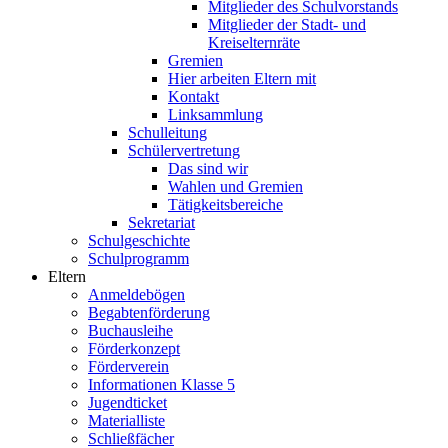
Mitglieder des Schulvorstands
Mitglieder der Stadt- und
Kreiselternräte
Gremien
Hier arbeiten Eltern mit
Kontakt
Linksammlung
Schulleitung
Schülervertretung
Das sind wir
Wahlen und Gremien
Tätigkeitsbereiche
Sekretariat
Schulgeschichte
Schulprogramm
Eltern
Anmeldebögen
Begabtenförderung
Buchausleihe
Förderkonzept
Förderverein
Informationen Klasse 5
Jugendticket
Materialliste
Schließfächer