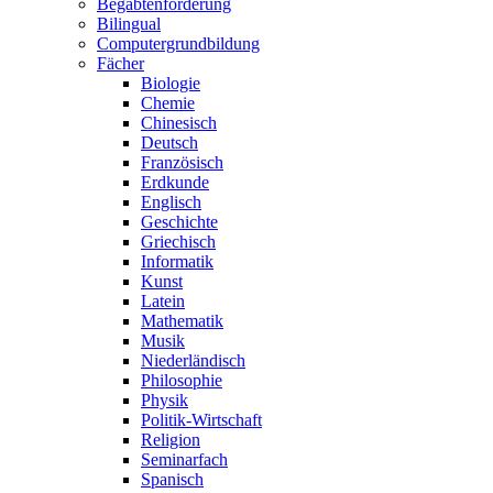
Begabtenförderung
Bilingual
Computergrundbildung
Fächer
Biologie
Chemie
Chinesisch
Deutsch
Französisch
Erdkunde
Englisch
Geschichte
Griechisch
Informatik
Kunst
Latein
Mathematik
Musik
Niederländisch
Philosophie
Physik
Politik-Wirtschaft
Religion
Seminarfach
Spanisch