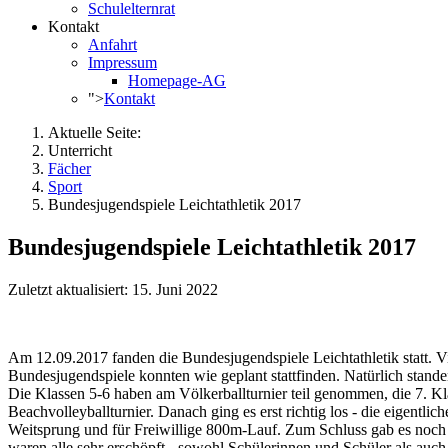
Schulelternrat
Kontakt
Anfahrt
Impressum
Homepage-AG
">
Kontakt
Aktuelle Seite:
Unterricht
Fächer
Sport
Bundesjugendspiele Leichtathletik 2017
Bundesjugendspiele Leichtathletik 2017
Zuletzt aktualisiert: 15. Juni 2022
Am 12.09.2017 fanden die Bundesjugendspiele Leichtathletik statt. Vie
Bundesjugendspiele konnten wie geplant stattfinden. Natürlich stand
Die Klassen 5-6 haben am Völkerballturnier teil genommen, die 7. Kla
Beachvolleyballturnier. Danach ging es erst richtig los - die eigent
Weitsprung und für Freiwillige 800m-Lauf. Zum Schluss gab es noch 
waren alle sehr erschöpft - sowohl Schülerinnen und Schüler als auch