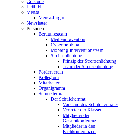
Gebäude
Leitbild
Mensa
Mensa-Login
Newsletter
Personen
Beratungsteam
Medienprävention
Cybermobbing
Mobbing-Interventionsteam
Streitschlichtung
Prinzip der Streitschlichtung
Team der Streitschlichtung
Förderverein
Kollegium
Mitarbeiter
Organigramm
Schulelternrat
Der Schulelternrat
Vorstand des Schulelternrates
Vertreter der Klassen
Mitglieder der
Gesamtkonferenz
Mitglieder in den
Fachkonferenzen