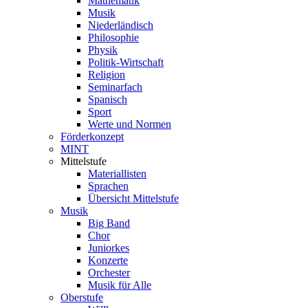
Mathematik
Musik
Niederländisch
Philosophie
Physik
Politik-Wirtschaft
Religion
Seminarfach
Spanisch
Sport
Werte und Normen
Förderkonzept
MINT
Mittelstufe
Materiallisten
Sprachen
Übersicht Mittelstufe
Musik
Big Band
Chor
Juniorkes
Konzerte
Orchester
Musik für Alle
Oberstufe