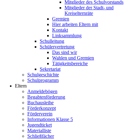
Mitglieder des Schulvorstands
Mitglieder der Stadt- und
Kreiselternräte
Gremien
Hier arbeiten Eltern mit
Kontakt
Linksammlung
Schulleitung
Schülervertretung
Das sind wir
Wahlen und Gremien
Tätigkeitsbereiche
Sekretariat
Schulgeschichte
Schulprogramm
Eltern
Anmeldebögen
Begabtenförderung
Buchausleihe
Förderkonzept
Förderverein
Informationen Klasse 5
Jugendticket
Materialliste
Schließfächer