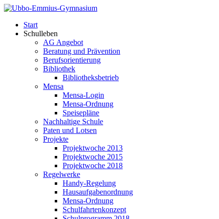
Start
Schulleben
AG Angebot
Beratung und Prävention
Berufsorientierung
Bibliothek
Bibliotheksbetrieb
Mensa
Mensa-Login
Mensa-Ordnung
Speisepläne
Nachhaltige Schule
Paten und Lotsen
Projekte
Projektwoche 2013
Projektwoche 2015
Projektwoche 2018
Regelwerke
Handy-Regelung
Hausaufgabenordnung
Mensa-Ordnung
Schulfahrtenkonzept
Schulprogramm 2018