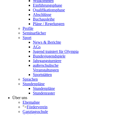
Willkommen
Einführungsphase
Qualifikationsphase
Abschlüsse
Buchausleihe
Pläne / Regelungen
Profile
Seminarfächer
Sport
News & Berichte
AGs
Jugend trainiert für Olympia
Bundesjugendspiele
Jahrgangsturniere
außerschulische
Veranstaltungen
Sportstätten
Sprachen
Stundenpläne
Stundenpläne
Stundenraster
Über uns
Ehemalige
">
Förderverein
Ganztagsschule