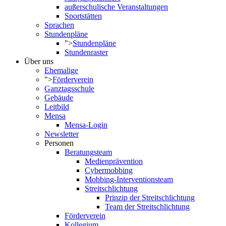
außerschulische Veranstaltungen
Sportstätten
Sprachen
Stundenpläne
">
Stundenpläne
Stundenraster
Über uns
Ehemalige
">
Förderverein
Ganztagsschule
Gebäude
Leitbild
Mensa
Mensa-Login
Newsletter
Personen
Beratungsteam
Medienprävention
Cybermobbing
Mobbing-Interventionsteam
Streitschlichtung
Prinzip der Streitschlichtung
Team der Streitschlichtung
Förderverein
Kollegium