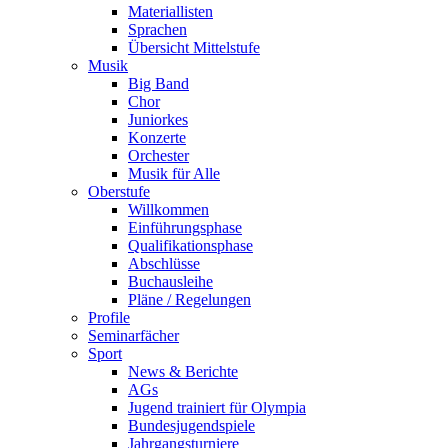
Materiallisten
Sprachen
Übersicht Mittelstufe
Musik
Big Band
Chor
Juniorkes
Konzerte
Orchester
Musik für Alle
Oberstufe
Willkommen
Einführungsphase
Qualifikationsphase
Abschlüsse
Buchausleihe
Pläne / Regelungen
Profile
Seminarfächer
Sport
News & Berichte
AGs
Jugend trainiert für Olympia
Bundesjugendspiele
Jahrgangsturniere