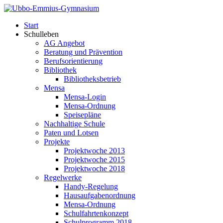
Start
Schulleben
AG Angebot
Beratung und Prävention
Berufsorientierung
Bibliothek
Bibliotheksbetrieb
Mensa
Mensa-Login
Mensa-Ordnung
Speisepläne
Nachhaltige Schule
Paten und Lotsen
Projekte
Projektwoche 2013
Projektwoche 2015
Projektwoche 2018
Regelwerke
Handy-Regelung
Hausaufgabenordnung
Mensa-Ordnung
Schulfahrtenkonzept
Schulprogramm 2018