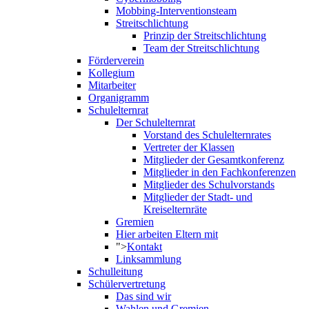
Mobbing-Interventionsteam
Streitschlichtung
Prinzip der Streitschlichtung
Team der Streitschlichtung
Förderverein
Kollegium
Mitarbeiter
Organigramm
Schulelternrat
Der Schulelternrat
Vorstand des Schulelternrates
Vertreter der Klassen
Mitglieder der Gesamtkonferenz
Mitglieder in den Fachkonferenzen
Mitglieder des Schulvorstands
Mitglieder der Stadt- und
Kreiselternräte
Gremien
Hier arbeiten Eltern mit
">
Kontakt
Linksammlung
Schulleitung
Schülervertretung
Das sind wir
Wahlen und Gremien