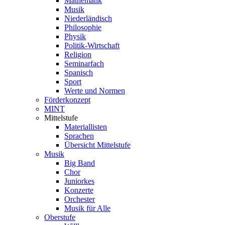
Mathematik
Musik
Niederländisch
Philosophie
Physik
Politik-Wirtschaft
Religion
Seminarfach
Spanisch
Sport
Werte und Normen
Förderkonzept
MINT
Mittelstufe
Materiallisten
Sprachen
Übersicht Mittelstufe
Musik
Big Band
Chor
Juniorkes
Konzerte
Orchester
Musik für Alle
Oberstufe