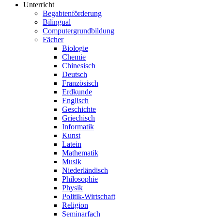
Unterricht
Begabtenförderung
Bilingual
Computergrundbildung
Fächer
Biologie
Chemie
Chinesisch
Deutsch
Französisch
Erdkunde
Englisch
Geschichte
Griechisch
Informatik
Kunst
Latein
Mathematik
Musik
Niederländisch
Philosophie
Physik
Politik-Wirtschaft
Religion
Seminarfach