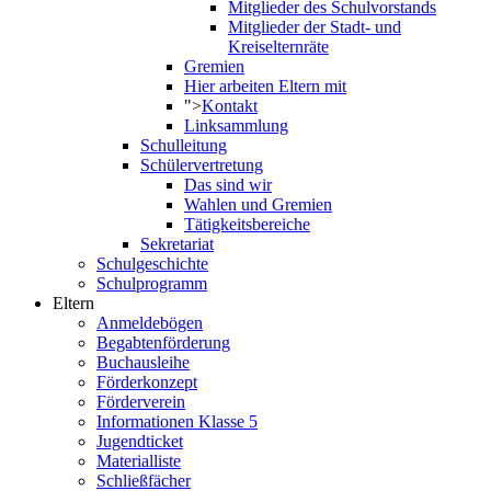
Mitglieder des Schulvorstands
Mitglieder der Stadt- und
Kreiselternräte
Gremien
Hier arbeiten Eltern mit
">
Kontakt
Linksammlung
Schulleitung
Schülervertretung
Das sind wir
Wahlen und Gremien
Tätigkeitsbereiche
Sekretariat
Schulgeschichte
Schulprogramm
Eltern
Anmeldebögen
Begabtenförderung
Buchausleihe
Förderkonzept
Förderverein
Informationen Klasse 5
Jugendticket
Materialliste
Schließfächer