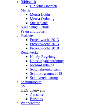
Bibliothek
Bibliotheksbetrieb
Mensa
Mensa-Login
Mensa-Ordnung
Speisepläne
Nachhaltige Schule
Paten und Lotsen
Projekte
Projektwoche 2013
Projektwoche 2015
Projektwoche 2018
Regelwerke
Handy-Regelung
Hausaufgabenordnung
Mensa-Ordnung
Schulfahrtenkonzept
Schulprogramm 2018
Schulvereinbarung
Schulmuseum
SV
UEG unterwegs
Austausch
Erasmus
Wettbewerbe