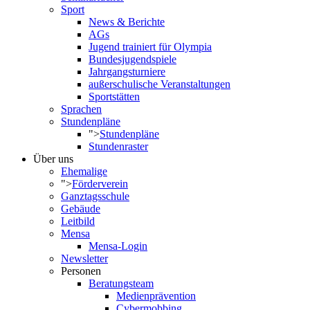
Sport
News & Berichte
AGs
Jugend trainiert für Olympia
Bundesjugendspiele
Jahrgangsturniere
außerschulische Veranstaltungen
Sportstätten
Sprachen
Stundenpläne
">
Stundenpläne
Stundenraster
Über uns
Ehemalige
">
Förderverein
Ganztagsschule
Gebäude
Leitbild
Mensa
Mensa-Login
Newsletter
Personen
Beratungsteam
Medienprävention
Cybermobbing