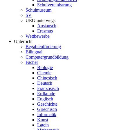
Schulvereinbarung
Schulmuseum
SV
UEG unterwegs
Austausch
Erasmus
Wettbewerbe
Unterricht
Begabtenförderung
Bilingual
Computergrundbildung
Fächer
Biologie
Chemie
Chinesisch
Deutsch
Französisch
Erdkunde
Englisch
Geschichte
Griechisch
Informatik
Kunst
Latein