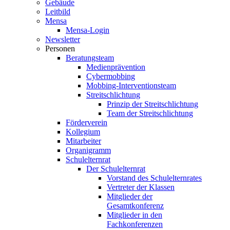
Gebäude
Leitbild
Mensa
Mensa-Login
Newsletter
Personen
Beratungsteam
Medienprävention
Cybermobbing
Mobbing-Interventionsteam
Streitschlichtung
Prinzip der Streitschlichtung
Team der Streitschlichtung
Förderverein
Kollegium
Mitarbeiter
Organigramm
Schulelternrat
Der Schulelternrat
Vorstand des Schulelternrates
Vertreter der Klassen
Mitglieder der
Gesamtkonferenz
Mitglieder in den
Fachkonferenzen