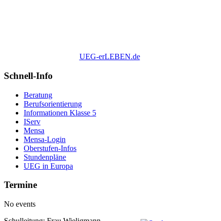
UEG-erLEBEN.de
Schnell-Info
Beratung
Berufsorientierung
Informationen Klasse 5
IServ
Mensa
Mensa-Login
Oberstufen-Infos
Stundenpläne
UEG in Europa
Termine
No events
Schulleitung: Frau Wieligmann