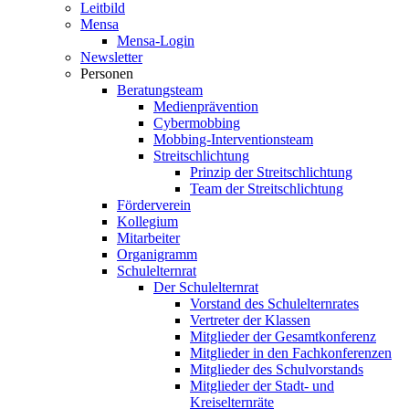
Leitbild
Mensa
Mensa-Login
Newsletter
Personen
Beratungsteam
Medienprävention
Cybermobbing
Mobbing-Interventionsteam
Streitschlichtung
Prinzip der Streitschlichtung
Team der Streitschlichtung
Förderverein
Kollegium
Mitarbeiter
Organigramm
Schulelternrat
Der Schulelternrat
Vorstand des Schulelternrates
Vertreter der Klassen
Mitglieder der Gesamtkonferenz
Mitglieder in den Fachkonferenzen
Mitglieder des Schulvorstands
Mitglieder der Stadt- und
Kreiselternräte