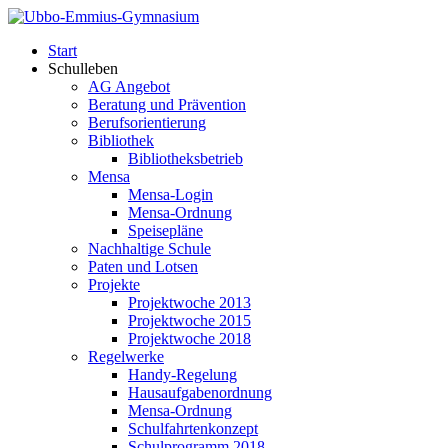
Start
Schulleben
AG Angebot
Beratung und Prävention
Berufsorientierung
Bibliothek
Bibliotheksbetrieb
Mensa
Mensa-Login
Mensa-Ordnung
Speisepläne
Nachhaltige Schule
Paten und Lotsen
Projekte
Projektwoche 2013
Projektwoche 2015
Projektwoche 2018
Regelwerke
Handy-Regelung
Hausaufgabenordnung
Mensa-Ordnung
Schulfahrtenkonzept
Schulprogramm 2018