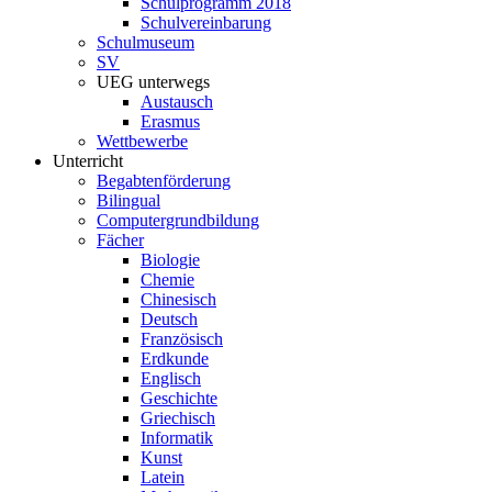
Schulprogramm 2018
Schulvereinbarung
Schulmuseum
SV
UEG unterwegs
Austausch
Erasmus
Wettbewerbe
Unterricht
Begabtenförderung
Bilingual
Computergrundbildung
Fächer
Biologie
Chemie
Chinesisch
Deutsch
Französisch
Erdkunde
Englisch
Geschichte
Griechisch
Informatik
Kunst
Latein