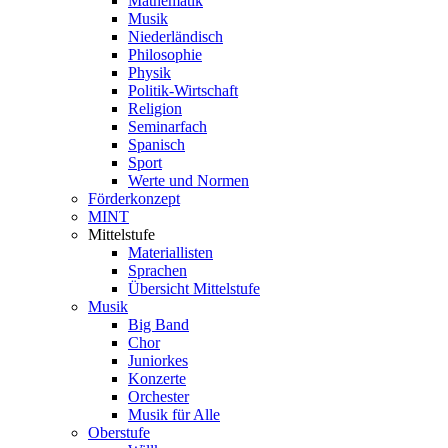
Mathematik
Musik
Niederländisch
Philosophie
Physik
Politik-Wirtschaft
Religion
Seminarfach
Spanisch
Sport
Werte und Normen
Förderkonzept
MINT
Mittelstufe
Materiallisten
Sprachen
Übersicht Mittelstufe
Musik
Big Band
Chor
Juniorkes
Konzerte
Orchester
Musik für Alle
Oberstufe