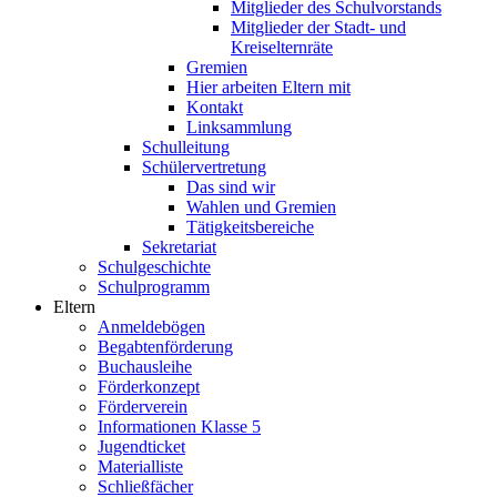
Mitglieder des Schulvorstands
Mitglieder der Stadt- und
Kreiselternräte
Gremien
Hier arbeiten Eltern mit
Kontakt
Linksammlung
Schulleitung
Schülervertretung
Das sind wir
Wahlen und Gremien
Tätigkeitsbereiche
Sekretariat
Schulgeschichte
Schulprogramm
Eltern
Anmeldebögen
Begabtenförderung
Buchausleihe
Förderkonzept
Förderverein
Informationen Klasse 5
Jugendticket
Materialliste
Schließfächer