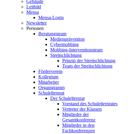
Gebäude
Leitbild
Mensa
Mensa-Login
Newsletter
Personen
Beratungsteam
Medienprävention
Cybermobbing
Mobbing-Interventionsteam
Streitschlichtung
Prinzip der Streitschlichtung
Team der Streitschlichtung
Förderverein
Kollegium
Mitarbeiter
Organigramm
Schulelternrat
Der Schulelternrat
Vorstand des Schulelternrates
Vertreter der Klassen
Mitglieder der
Gesamtkonferenz
Mitglieder in den
Fachkonferenzen