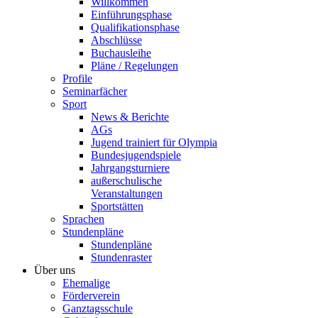
Willkommen
Einführungsphase
Qualifikationsphase
Abschlüsse
Buchausleihe
Pläne / Regelungen
Profile
Seminarfächer
Sport
News & Berichte
AGs
Jugend trainiert für Olympia
Bundesjugendspiele
Jahrgangsturniere
außerschulische
Veranstaltungen
Sportstätten
Sprachen
Stundenpläne
Stundenpläne
Stundenraster
Über uns
Ehemalige
Förderverein
Ganztagsschule