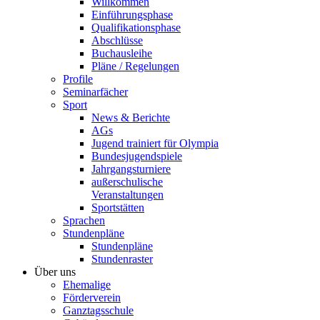
Willkommen
Einführungsphase
Qualifikationsphase
Abschlüsse
Buchausleihe
Pläne / Regelungen
Profile
Seminarfächer
Sport
News & Berichte
AGs
Jugend trainiert für Olympia
Bundesjugendspiele
Jahrgangsturniere
außerschulische
Veranstaltungen
Sportstätten
Sprachen
Stundenpläne
Stundenpläne
Stundenraster
Über uns
Ehemalige
Förderverein
Ganztagsschule