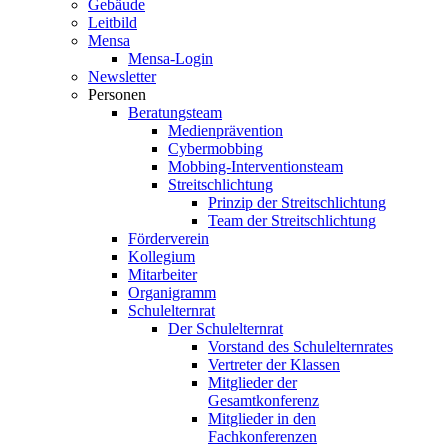
Gebäude
Leitbild
Mensa
Mensa-Login
Newsletter
Personen
Beratungsteam
Medienprävention
Cybermobbing
Mobbing-Interventionsteam
Streitschlichtung
Prinzip der Streitschlichtung
Team der Streitschlichtung
Förderverein
Kollegium
Mitarbeiter
Organigramm
Schulelternrat
Der Schulelternrat
Vorstand des Schulelternrates
Vertreter der Klassen
Mitglieder der
Gesamtkonferenz
Mitglieder in den
Fachkonferenzen