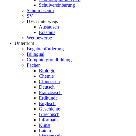
Schulvereinbarung
Schulmuseum
SV
UEG unterwegs
Austausch
Erasmus
Wettbewerbe
Unterricht
Begabtenförderung
Bilingual
Computergrundbildung
Fächer
Biologie
Chemie
Chinesisch
Deutsch
Französisch
Erdkunde
Englisch
Geschichte
Griechisch
Informatik
Kunst
Latein