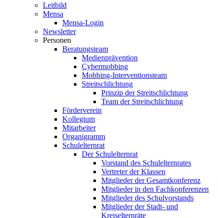
Leitbild
Mensa
Mensa-Login
Newsletter
Personen
Beratungsteam
Medienprävention
Cybermobbing
Mobbing-Interventionsteam
Streitschlichtung
Prinzip der Streitschlichtung
Team der Streitschlichtung
Förderverein
Kollegium
Mitarbeiter
Organigramm
Schulelternrat
Der Schulelternrat
Vorstand des Schulelternrates
Vertreter der Klassen
Mitglieder der Gesamtkonferenz
Mitglieder in den Fachkonferenzen
Mitglieder des Schulvorstands
Mitglieder der Stadt- und
Kreiselternräte