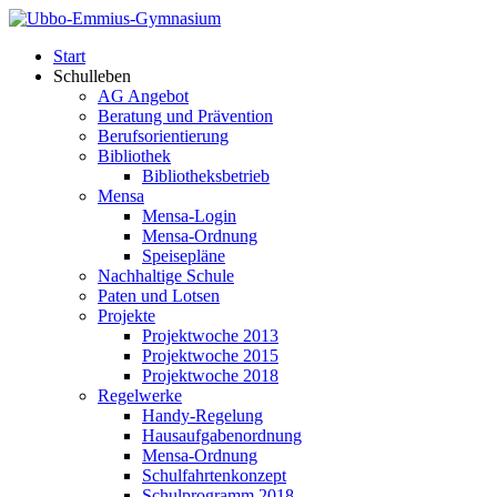
Start
Schulleben
AG Angebot
Beratung und Prävention
Berufsorientierung
Bibliothek
Bibliotheksbetrieb
Mensa
Mensa-Login
Mensa-Ordnung
Speisepläne
Nachhaltige Schule
Paten und Lotsen
Projekte
Projektwoche 2013
Projektwoche 2015
Projektwoche 2018
Regelwerke
Handy-Regelung
Hausaufgabenordnung
Mensa-Ordnung
Schulfahrtenkonzept
Schulprogramm 2018