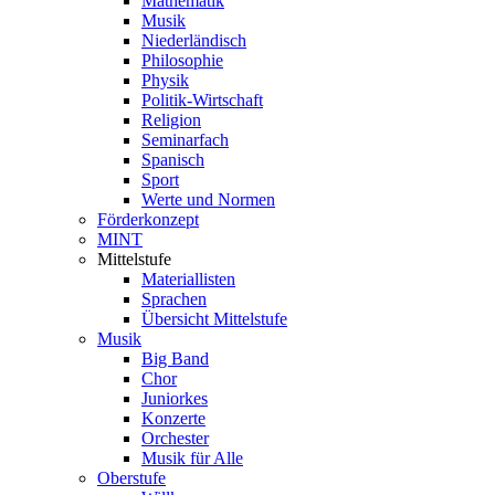
Mathematik
Musik
Niederländisch
Philosophie
Physik
Politik-Wirtschaft
Religion
Seminarfach
Spanisch
Sport
Werte und Normen
Förderkonzept
MINT
Mittelstufe
Materiallisten
Sprachen
Übersicht Mittelstufe
Musik
Big Band
Chor
Juniorkes
Konzerte
Orchester
Musik für Alle
Oberstufe