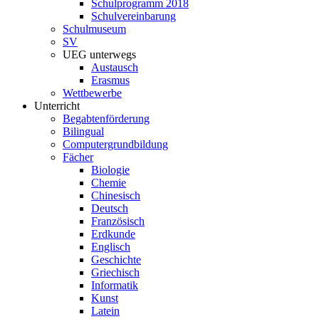
Schulprogramm 2018
Schulvereinbarung
Schulmuseum
SV
UEG unterwegs
Austausch
Erasmus
Wettbewerbe
Unterricht
Begabtenförderung
Bilingual
Computergrundbildung
Fächer
Biologie
Chemie
Chinesisch
Deutsch
Französisch
Erdkunde
Englisch
Geschichte
Griechisch
Informatik
Kunst
Latein