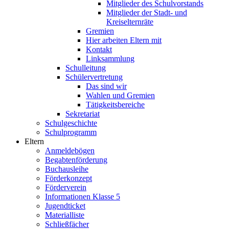
Mitglieder des Schulvorstands
Mitglieder der Stadt- und
Kreiselternräte
Gremien
Hier arbeiten Eltern mit
Kontakt
Linksammlung
Schulleitung
Schülervertretung
Das sind wir
Wahlen und Gremien
Tätigkeitsbereiche
Sekretariat
Schulgeschichte
Schulprogramm
Eltern
Anmeldebögen
Begabtenförderung
Buchausleihe
Förderkonzept
Förderverein
Informationen Klasse 5
Jugendticket
Materialliste
Schließfächer