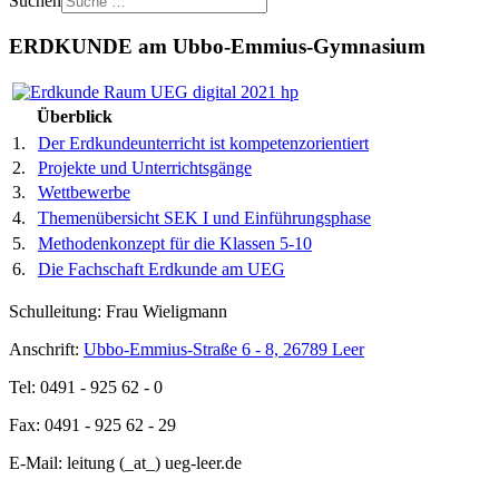
Suchen
ERDKUNDE am Ubbo-Emmius-Gymnasium
Überblick
1.
Der Erdkundeunterricht ist kompetenzorientiert
2.
Projekte und Unterrichtsgänge
3.
Wettbewerbe
4.
Themenübersicht SEK I und Einführungsphase
5.
Methodenkonzept für die Klassen 5-10
6.
Die Fachschaft Erdkunde am UEG
Schulleitung: Frau Wieligmann
Anschrift:
Ubbo-Emmius-Straße 6 - 8, 26789 Leer
Tel: 0491 - 925 62 - 0
Fax: 0491 - 925 62 - 29
E-Mail: leitung (_at_) ueg-leer.de