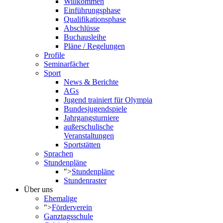
Willkommen
Einführungsphase
Qualifikationsphase
Abschlüsse
Buchausleihe
Pläne / Regelungen
Profile
Seminarfächer
Sport
News & Berichte
AGs
Jugend trainiert für Olympia
Bundesjugendspiele
Jahrgangsturniere
außerschulische
Veranstaltungen
Sportstätten
Sprachen
Stundenpläne
">
Stundenpläne
Stundenraster
Über uns
Ehemalige
">
Förderverein
Ganztagsschule