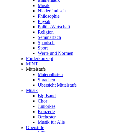
Mathematik
Musik
Niederländisch
Philosophie
Physik
Politik-Wirtschaft
Religion
Seminarfach
Spanisch
Sport
Werte und Normen
Förderkonzept
MINT
Mittelstufe
Materiallisten
Sprachen
Übersicht Mittelstufe
Musik
Big Band
Chor
Juniorkes
Konzerte
Orchester
Musik für Alle
Oberstufe