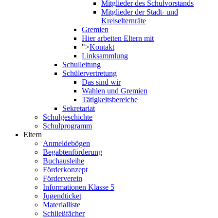
Mitglieder des Schulvorstands
Mitglieder der Stadt- und
Kreiselternräte
Gremien
Hier arbeiten Eltern mit
">
Kontakt
Linksammlung
Schulleitung
Schülervertretung
Das sind wir
Wahlen und Gremien
Tätigkeitsbereiche
Sekretariat
Schulgeschichte
Schulprogramm
Eltern
Anmeldebögen
Begabtenförderung
Buchausleihe
Förderkonzept
Förderverein
Informationen Klasse 5
Jugendticket
Materialliste
Schließfächer