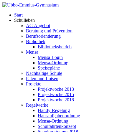
Start
Schulleben
AG Angebot
Beratung und Prävention
Berufsorientierung
Bibliothek
Bibliotheksbetrieb
Mensa
Mensa-Login
Mensa-Ordnung
Speisepläne
Nachhaltige Schule
Paten und Lotsen
Projekte
Projektwoche 2013
Projektwoche 2015
Projektwoche 2018
Regelwerke
Handy-Regelung
Hausaufgabenordnung
Mensa-Ordnung
Schulfahrtenkonzept
Schulprogramm 2018