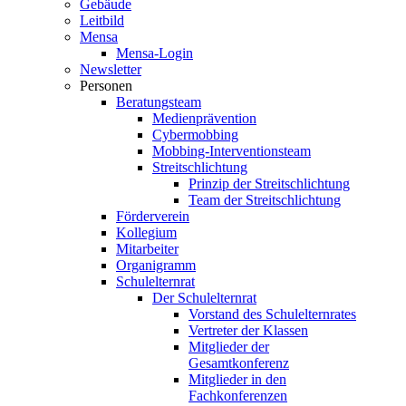
Gebäude
Leitbild
Mensa
Mensa-Login
Newsletter
Personen
Beratungsteam
Medienprävention
Cybermobbing
Mobbing-Interventionsteam
Streitschlichtung
Prinzip der Streitschlichtung
Team der Streitschlichtung
Förderverein
Kollegium
Mitarbeiter
Organigramm
Schulelternrat
Der Schulelternrat
Vorstand des Schulelternrates
Vertreter der Klassen
Mitglieder der
Gesamtkonferenz
Mitglieder in den
Fachkonferenzen